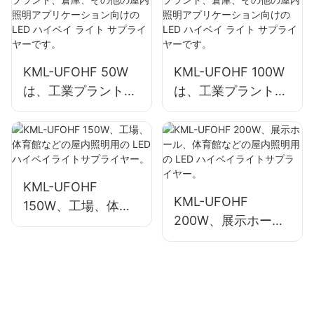
に最適です。
向けサプライヤーで
す。
KML-UFOHF 50W
KML-UFOHF 100W
は、工業プラント、
は、工業プラント、
倉庫、その他の屋内
倉庫、その他の屋内
照明アプリケーショ
照明アプリケーショ
ン向けの LED ハイ
ン向けの LED ハイ
ベイ ライト サプラ
ベイ ライト サプラ
イヤーです。
イヤーです。
KML-UFOHF
KML-UFOHF
150W、工場、体育
200W、展示ホー
館などの屋内照明用
ル、体育館などの屋
の LED ハイベイラ
内照明用の LED ハ
イトサプライヤー。
イベイライトサプラ
イヤー。