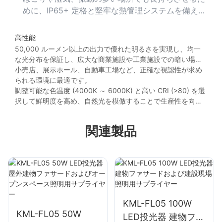
めに、IP65+ 定格と堅牢な熱管理システムを備えた
モデルを選択してください。
高性能
50,000 ルーメン以上の出力で優れた明るさを実現し、均一
な光分布を保証し、広大な商業施設や工業施設での暗い場所
を排除します。
小売店、展示ホール、自動車工場など、正確な視認性が求め
られる環境に最適です。
調整可能な色温度 (4000K ～ 6000K) と高い CRI (>80) を選
択して鮮明度を高め、自然光を模倣することで生産性を向上
します。
関連製品
KML-FL05 100W
KML-FL05 50W
LED投光器 建物ファ