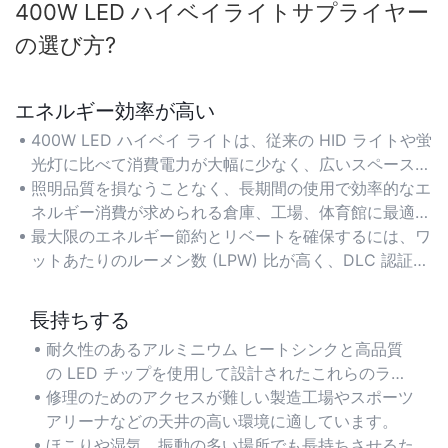
400W LED ハイベイライトサプライヤー
の選び方​?
エネルギー効率が高い
400W LED ハイベイ ライトは、従来の HID ライトや蛍
光灯に比べて消費電力が大幅に少なく、広いスペースに
最適な明るさを維持しながら電気コストを最大 60% 削
照明品質を損なうことなく、長期間の使用で効率的なエ
減します。
ネルギー消費が求められる倉庫、工場、体育館に最適で
す。
最大限のエネルギー節約とリベートを確保するには、ワ
ットあたりのルーメン数 (LPW) 比が高く、DLC 認証を
取得した照明を探してください。
長持ちする
耐久性のあるアルミニウム ヒートシンクと高品質
の LED チップを使用して設計されたこれらのライ
トは、50,000 時間以上の寿命を提供し、頻繁な交
修理のためのアクセスが難しい製造工場やスポーツ
換とメンテナンス コストを最小限に抑えます。
アリーナなどの天井の高い環境に適しています。
ほこりや湿気、振動の多い場所でも長持ちさせるた