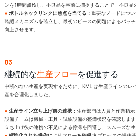
ンを1時間点検し、不良品を事前に捕捉することで、不良品
●
ボトルネックリンクに焦点を当てる：
重要なノードについ
確認メカニズムを確立し、最初のピースの問題によるバッチ
向上させます。
03
継続的な
生産フロー
を促進する
中断のない生産を実現するために、KML は生産ラインのレ
産を合理化しました。
●
生産ライン立ち上げ前の連携：
生産部門は人員と作業指示
設備チームは機械・工具・試験設備の整備状況を確認します
立ち上げ後の連携の不足による停滞を回避し、スムーズな生
●
標準化された操作によりフローを確保:
各プロセスの操作