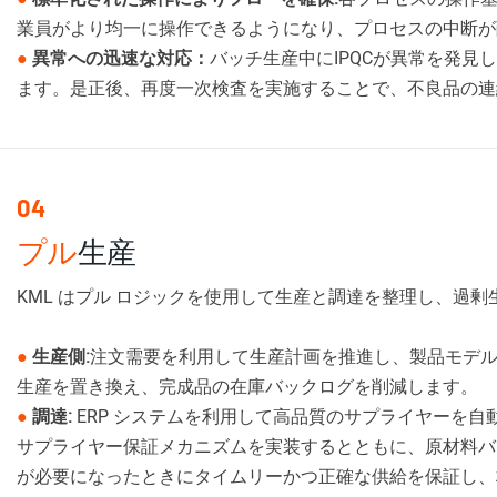
業員がより均一に操作できるようになり、プロセスの中断が
●
異常への迅速な対応：
バッチ生産中にIPQCが異常を発
ます。是正後、再度一次検査を実施することで、不良品の連
04
プル
生産
KML はプル ロジックを使用して生産と調達を整理し、過
●
生産側:
注文需要を利用して生産計画を推進し、製品モデ
生産を置き換え、完成品の在庫バックログを削減します。
●
調達:
ERP システムを利用して高品質のサプライヤーを
サプライヤー保証メカニズムを実装するとともに、原材料バ
が必要になったときにタイムリーかつ正確な供給を保証し、