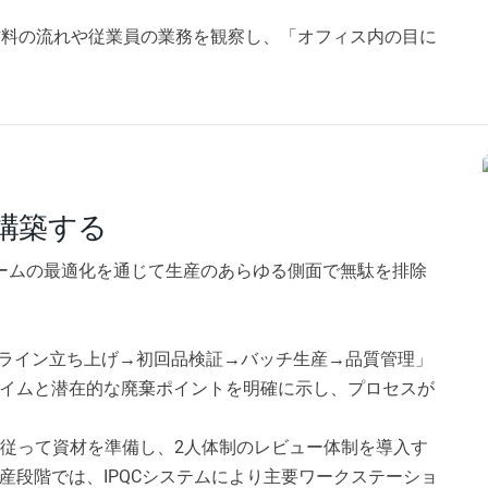
材料の流れや従業員の業務を観察し、「オフィス内の目に
構築する
リームの最適化を通じて生産のあらゆる側面で無駄を排除
ライン立ち上げ→初回品検証→バッチ生産→品質管理」
ムと潜在的な廃棄​​ポイントを明確に示し、プロセスが
に従って資材を準備し、2人体制のレビュー体制を導入す
段階では、IPQCシステムにより主要ワークステーショ