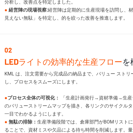
分析し、改善点を特定しました。
●
経営陣の現場視察:
経営陣は定期的に生産現場を訪問し、
見えない無駄」を特定し、的を絞った改善を推進します。
02
LEDライトの効率的な生産フロー
を
KML は、注文需要から完成品の納品まで、バリュー スト
し、プロセスをスムーズにします。
●
プロセス全体の可視化：
「生産計画発行→資材準備→生産
のバリューストリームマップを描き、各リンクのサイクルタイ
一目でわかるようにします。
●
無駄の排除：
生産準備段階では、倉庫部門がBOMリスト
ることで、資材ミスや欠品による待ち時間を削減します。量産