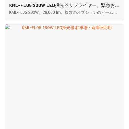
KML-FL05 200W LED投光器サプライヤー、緊急およ
び災害救助現場の照明
KML-FL05 200W、28,000 lm、複数のオプションのビーム角
度と色温度、高い演色評価数、効率的な放熱、および IP65
保護による優れた耐久性。