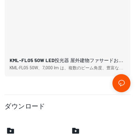
KML-FL05 50W LED投光器 屋外建物ファサードおよ
びオープンスペース照明用サプライヤー
KML-FL05 50W、7,000 lm は、複数のビーム角度、豊富な色
温度オプション、高い演色評価数を組み合わせ、効率的な放
熱と IP65 保護により堅牢性と耐久性を実現します。
ダウンロード