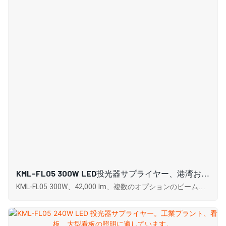
KML-FL05 300W LED投光器サプライヤー、港湾およ
びドック照明
KML-FL05 300W、42,000 lm、複数のオプションのビーム角
度と色温度、高い演色評価数、効率的な放熱、および IP65
保護による優れた耐久性。