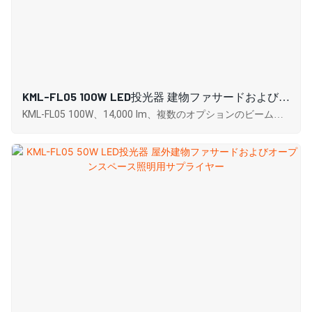
KML-FL05 100W LED投光器 建物ファサードおよび建
設現場照明用サプライヤー
KML-FL05 100W、14,000 lm、複数のオプションのビーム角
度と色温度、高い演色評価数、効率的な放熱、および IP65
保護による優れた耐久性。