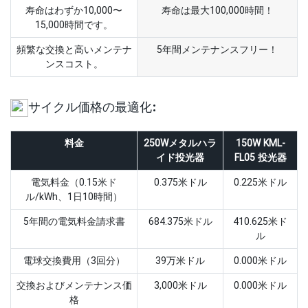
寿命はわずか10,000〜
寿命は最大100,000時間！
15,000時間です。
頻繁な交換と高いメンテナ
5年間メンテナンスフリー！
ンスコスト。
サイクル価格の最適化:
料金
250Wメタルハラ
150W KML-
イド投光器
FL05 投光器
電気料金（0.15米ド
0.375米ドル
0.225米ドル
ル/kWh、1日10時間）
5年間の電気料金請求書
684.375米ドル
410.625米ド
ル
電球交換費用（3回分）
39万米ドル
0.000米ドル
交換およびメンテナンス価
3,000米ドル
0.000米ドル
格