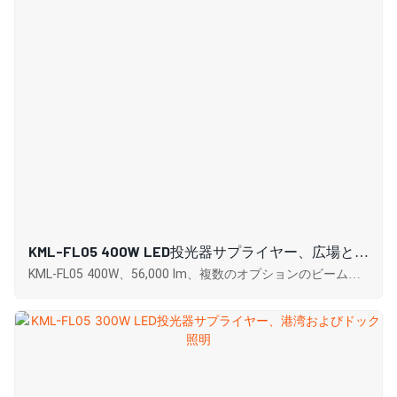
KML-FL05 400W LED投光器サプライヤー、広場と公
園の照明
KML-FL05 400W、56,000 lm、複数のオプションのビーム角
度と色温度、高い演色評価数、効率的な放熱、および IP65
保護による優れた耐久性。