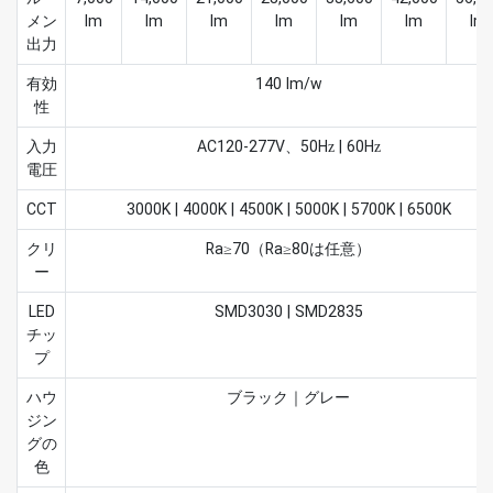
メン
lm
lm
lm
lm
lm
lm
lm
出力
有効
140 lm/w
性
入力
AC120-277V、50Hz | 60Hz
電圧
CCT
3000K | 4000K | 4500K | 5000K | 5700K | 6500K
クリ
Ra≥70（Ra≥80は任意）
ー
LED
SMD3030 | SMD2835
チッ
プ
ハウ
ブラック｜グレー
ジン
グの
色