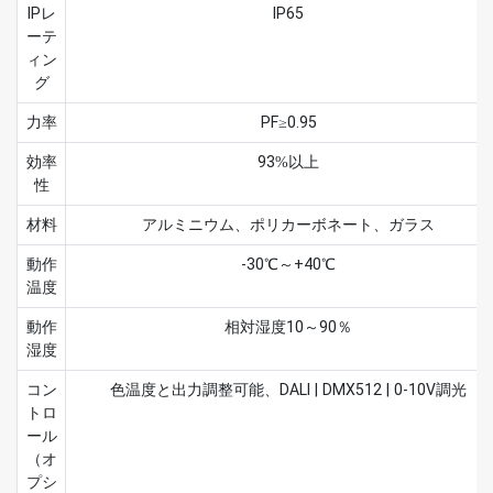
IPレ
IP65
ーテ
ィン
グ
力率
PF≥0.95
効率
93%以上
性
材料
アルミニウム、ポリカーボネート、ガラス
動作
-30℃～+40℃
温度
動作
相対湿度10～90％
湿度
コン
色温度と出力調整可能、DALI | DMX512 | 0-10V調光
トロ
ール
（オ
プシ