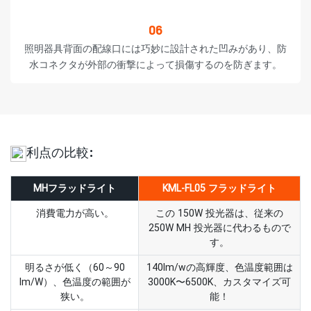
06
照明器具背面の配線口には巧妙に設計された凹みがあり、防
水コネクタが外部の衝撃によって損傷するのを防ぎます。
利点の比較:
MHフラッドライト
KML-FL05 フラッドライト
消費電力が高い。
この 150W 投光器は、従来の
250W MH 投光器に代わるもので
す。
明るさが低く（60～90
140lm/wの高輝度、色温度範囲は
lm/W）、色温度の範囲が
3000K〜6500K、カスタマイズ可
狭い。
能！