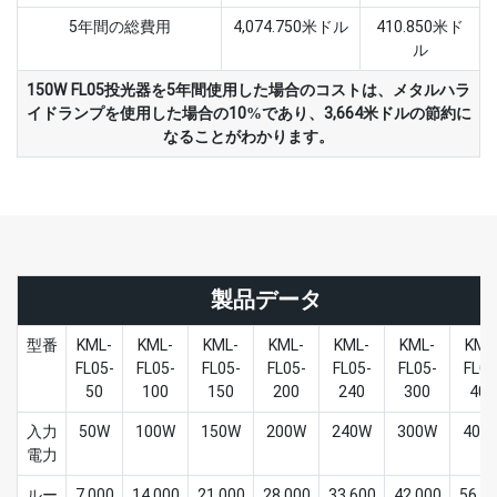
5年間の総費用
4,074.750米ドル
410.850米ド
ル
150W FL05投光器を5年間使用した場合のコストは、メタルハラ
イドランプを使用した場合の10%であり、3,664米ドルの節約に
なることがわかります。
製品データ
型番
KML-
KML-
KML-
KML-
KML-
KML-
KML
FL05-
FL05-
FL05-
FL05-
FL05-
FL05-
FL05
50
100
150
200
240
300
400
入力
50W
100W
150W
200W
240W
300W
400
電力
ルー
7,000
14,000
21,000
28,000
33,600
42,000
56,0