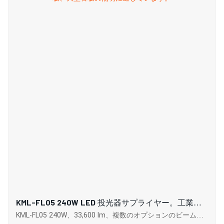
KML-FL05 240W LED 投光器サプライヤー。工業プ
ラント、看板、大型看板の照明に適しています。
KML-FL05 240W、33,600 lm、複数のオプションのビーム角