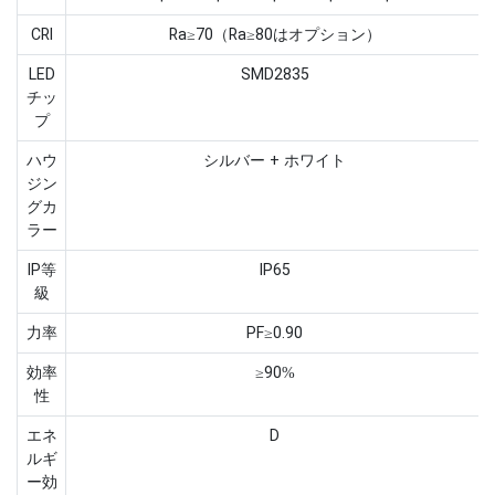
CRI
Ra≥70（Ra≥80はオプション）
LED
SMD2835
チッ
プ
ハウ
シルバー + ホワイト
ジン
グカ
ラー
IP等
IP65
級
力率
PF≥0.90
効率
≥90%
性
エネ
D
ルギ
ー効