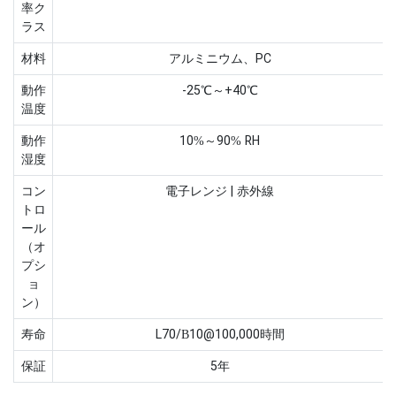
率ク
ラス
材料
アルミニウム、PC
動作
-25℃～+40℃
温度
動作
10%～90% RH
湿度
コン
電子レンジ | 赤外線
トロ
ール
（オ
プシ
ョ
ン）
寿命
L70/B10@100,000時間
保証
5年