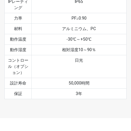
IPレーティ
IP65
ング
力率
PF≥0.90
材料
アルミニウム、PC
動作温度
-30℃～+50℃
動作湿度
相対湿度10～90％
コントロー
日光
ル（オプシ
ョン）
設計寿命
50,000時間
保証
3年