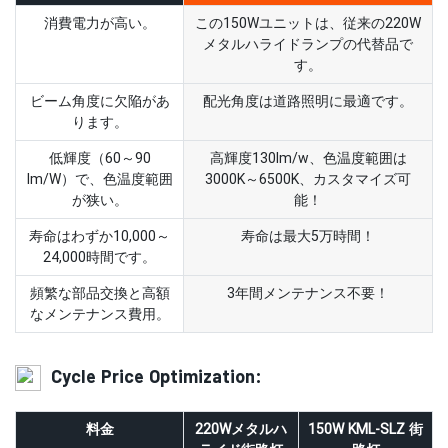
消費電力が高い。
この150Wユニットは、従来の220W
メタルハライドランプの代替品で
す。
ビーム角度に欠陥があ
配光角度は道路照明に最適です。
ります。
低輝度（60～90
高輝度130lm/w、色温度範囲は
lm/W）で、色温度範囲
3000K～6500K、カスタマイズ可
が狭い。
能！
寿命はわずか10,000～
寿命は最大5万時間！
24,000時間です。
頻繁な部品交換と高額
3年間メンテナンス不要！
なメンテナンス費用。
Cycle Price Optimization:
料金
220Wメタルハ
150W KML-SLZ 街