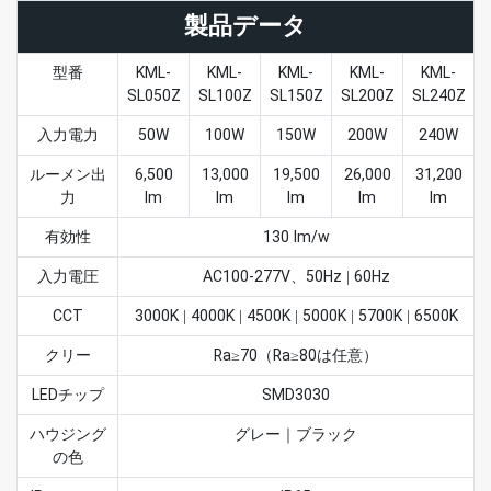
製品データ
型番
KML-
KML-
KML-
KML-
KML-
SL050Z
SL100Z
SL150Z
SL200Z
SL240Z
入力電力
50W
100W
150W
200W
240W
ルーメン出
6,500
13,000
19,500
26,000
31,200
力
lm
lm
lm
lm
lm
有効性
130 lm/w
入力電圧
AC100-277V、50Hz | 60Hz
CCT
3000K | 4000K | 4500K | 5000K | 5700K | 6500K
クリー
Ra≥70（Ra≥80は任意）
LEDチップ
SMD3030
ハウジング
グレー｜ブラック
の色