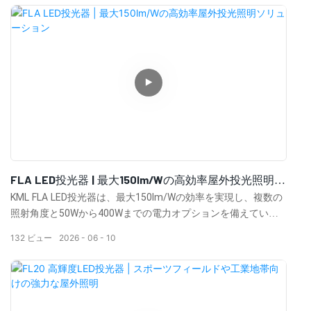
FLA LED投光器 | 最大150lm/Wの高効率屋外投光照明ソ
リューション
KML FLA LED投光器は、最大150lm/Wの効率を実現し、複数の
照射角度と50Wから400Wまでの電力オプションを備えていま
す。駐車場、スタジアム、建物の外壁、看板、公園、商業照明
132
ビュー
2026
06
10
プロジェクトなど、屋外用途向けに設計されています。