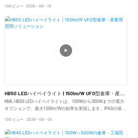
優れた放熱性、そして長寿命を実現しています。
138
ビュー
2026
06
10
HB50 LEDハイベイライト | 150lm/W UFO型倉庫・産業
用照明ソリューション
KML HB50 LEDハイベイライトは、100Wから300Wまでの電力
オプションで、最大150lm/Wの効率を実現します。IP65の保護
等級、0-10V調光、センサー対応、複数の照射角度、そして10
130
ビュー
2026
06
05
万時間の長寿命を備え、倉庫、工場、作業場、商業施設などに
最適です。