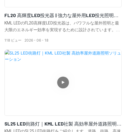
FL20 高輝度LED投光器 | 強力な屋外用LED投光照明ソ
リューション
KML LEDのFL20高輝度LED投光器は、パワフルな屋外照明と最
大限のエネルギー効率を実現するために設計されています。高
ルーメン出力、プロ仕様の光学設計、そして耐久性に優れた構
118
ビュー
2026
06
18
造を備えたFL20は、スタジアム、スポーツフィールド、工業施
設、港湾、空港、駐車場、そして広大な屋外エリアにおいて、
信頼性の高い照明性能を提供します。高度な熱管理システムと
耐候性ハウジングにより、過酷な環境下でも長期にわたり安定
した動作を実現し、メンテナンスコストを最小限に抑えます。
FL20は、高輝度、均一な配光、そして卓越した信頼性が求めら
れるプロジェクトに最適なソリューションです。
SL25 LED街路灯｜KML LED社製 高効率屋外道路照明ソ
リューション
KML LEDのSL25 LED街路灯をご紹介します。道路、街路、高速