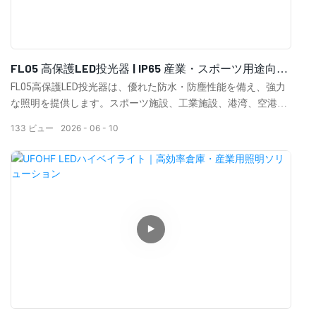
FL05 高保護LED投光器 | IP65 産業・スポーツ用途向け
屋外投光照明
FL05高保護LED投光器は、優れた防水・防塵性能を備え、強力
な照明を提供します。スポーツ施設、工業施設、港湾、空港、
駐車場、大規模な屋外照明プロジェクトに最適です。
133
ビュー
2026
06
10