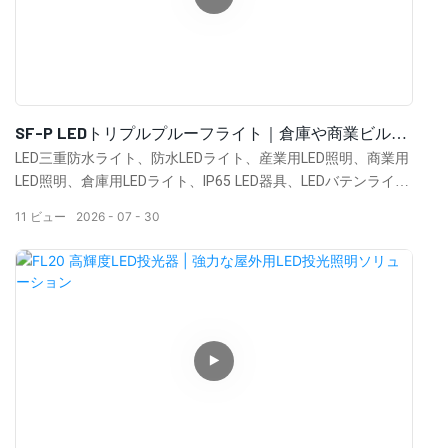
SF-P LEDトリプルプルーフライト｜倉庫や商業ビル向
けのIP65防水産業用LED照明ソリューション
LED三重防水ライト、防水LEDライト、産業用LED照明、商業用
LED照明、倉庫用LEDライト、IP65 LED器具、LEDバテンライ
ト、防塵LEDライト、防湿照明、工場照明、作業場照明、冷蔵
11
ビュー
2026
07
30
倉庫照明、高効率LED照明、省エネLED器具、産業用照明メーカ
ー、商業用照明ソリューション、LEDリニアライト、KML LED
照明、OEM LED照明、中国LED照明メーカー