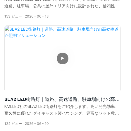
道路、駐車場、公共の屋外エリア向けに設計された、信頼性が
高くエネルギー効率に優れた照明ソリューションです。高ルー
153
ビュー
2026
06
18
メン性能、耐久性の高い構造、優れた放熱性を特長とするSL25
は、エネルギー消費量とメンテナンスコストを削減しながら、
長寿命の照明を提供します。モダンなデザイン、高品質のLED
コンポーネント、耐候性ハウジングにより、様々な屋外環境で
安定した動作を保証します。自治体プロジェクト、商業開発、
インフラ照明のアップグレードに最適です。SL25 LED街路灯の
詳細と、KML LEDのプロフェッショナルな屋外照明ソリューシ
ョンをご覧ください。
SLA2 LED街路灯｜道路、高速道路、駐車場向けの高効
率道路照明ソリューション
KMLLED社のSLA2 LED街路灯をご紹介します。高い発光効率、
耐久性に優れたダイキャスト製ハウジング、豊富なワット数オ
プション、そして街路、高速道路、駐車場、公共照明プロジェ
124
ビュー
2026
06
10
クトなど、屋外での信頼性の高い性能を特長としています。