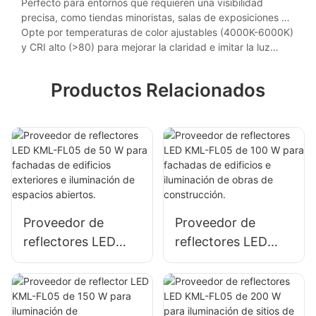
luz y elimina los puntos oscuros en espacios comerciales o
Perfecto para entornos que requieren una visibilidad
industriales amplios.
precisa, como tiendas minoristas, salas de exposiciones y
talleres de automóviles.
Opte por temperaturas de color ajustables (4000K-6000K)
y CRI alto (>80) para mejorar la claridad e imitar la luz
natural para una mejor productividad.
Productos Relacionados
Proveedor de
Proveedor de
reflectores LED
reflectores LED
KML-FL05 de 50 W
KML-FL05 de 100
para fachadas de
W para fachadas
edificios exteriores
de edificios e