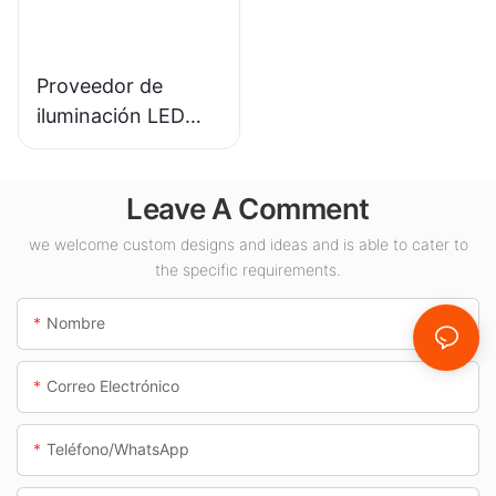
iluminación interior.
Proveedor de
iluminación LED
KML-CLA de 100 W
para espacios
Leave A Comment
interiores como
gasolineras y pasos
we welcome custom designs and ideas and is able to cater to
subterráneos.
the specific requirements.
Nombre
Correo Electrónico
Teléfono/WhatsApp