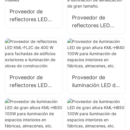
publicitarias e
Proveedor de
iluminación de
Proveedor de
reflectores LED
letreros grandes.
reflectores LED
KML-FL05 de 300
KML-FL2C de 50 W
W para iluminación
para vallas
de puertos y
publicitarias
muelles
exteriores e
iluminación de
señalización de
Proveedor de
Proveedor de
gran tamaño.
reflectores LED
iluminación LED de
KML-FL2C de 400
gran altura KML-
W para fachadas
HB40 100W para
de edificios
iluminación de
exteriores e
espacios interiores
iluminación de
en fábricas,