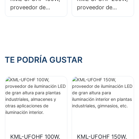
iluminación interior.
iluminación interior.
proveedor de
proveedor de
iluminación LED de
iluminación LED de
gran altura para
gran altura para
iluminación interior
iluminación interior
en plantas
en salas de
industriales,
exposiciones,
gimnasios, etc.
gimnasios, etc.
TE PODRÍA GUSTAR
KML-UFOHF 100W,
KML-UFOHF 150W,