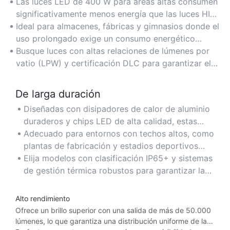
Las luces LED de 400 W para áreas altas consumen
significativamente menos energía que las luces HID
o fluorescentes tradicionales, lo que reduce los
Ideal para almacenes, fábricas y gimnasios donde el
costos de electricidad hasta en un 60 % y al mismo
uso prolongado exige un consumo energético
tiempo mantiene un brillo óptimo para espacios
eficiente sin comprometer la calidad de la
Busque luces con altas relaciones de lúmenes por
grandes.
iluminación.
vatio (LPW) y certificación DLC para garantizar el
máximo ahorro de energía y reembolsos.
De larga duración
Diseñadas con disipadores de calor de aluminio
duraderos y chips LED de alta calidad, estas
luces ofrecen una vida útil de más de 50.000
Adecuado para entornos con techos altos, como
horas, lo que minimiza los reemplazos
plantas de fabricación y estadios deportivos
frecuentes y los costos de mantenimiento.
donde el acceso para realizar reparaciones es
Elija modelos con clasificación IP65+ y sistemas
complicado.
de gestión térmica robustos para garantizar la
longevidad en áreas polvorientas, húmedas o
propensas a vibraciones.
Alto rendimiento
Ofrece un brillo superior con una salida de más de 50.000
lúmenes, lo que garantiza una distribución uniforme de la