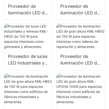
obras de
almacenes, etc.
Proveedor de
Proveedor de
construcción.
iluminación LED de
iluminación LED de
gran altura KML-
gran altura KML-
HB30 100W para
HB50 100W para
iluminación de
iluminación de
espacios interiores
espacios interiores
en fábricas,
en fábricas,
almacenes, etc.
almacenes, etc.
Proveedor de luces
Proveedor de
LED industriales y
iluminación LED de
mineras KML-HB30
gran altura KML-
de 150 W para
HB50 de 150 W
espacios interiores
para espacios
como gimnasios y
interiores como
almacenes.
talleres de
reparación y
almacenes.