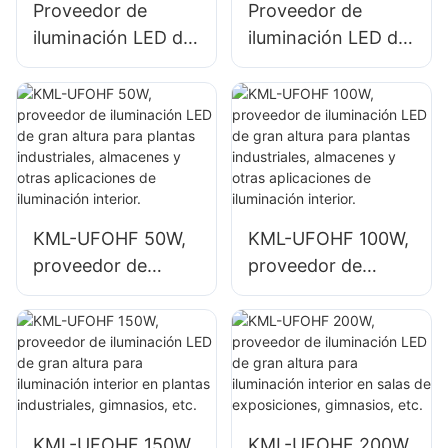
Proveedor de
Proveedor de
iluminación LED de
iluminación LED de
gran altura KML-
gran altura KML-
HB52 de 100 W
UFOHA 100W para
para espacios
espacios interiores
interiores como
como edificios de
edificios de
fábricas
fábricas
industriales y
industriales y
almacenes.
KML-UFOHF 50W,
KML-UFOHF 100W,
almacenes.
proveedor de
proveedor de
iluminación LED de
iluminación LED de
gran altura para
gran altura para
plantas
plantas
industriales,
industriales,
almacenes y otras
almacenes y otras
aplicaciones de
aplicaciones de
KML-UFOHF 150W,
KML-UFOHF 200W,