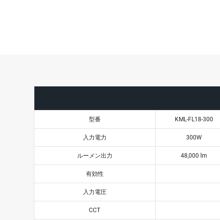
型番
KML-FL18-300
入力電力
300W
ルーメン出力
48,000 lm
有効性
入力電圧
CCT