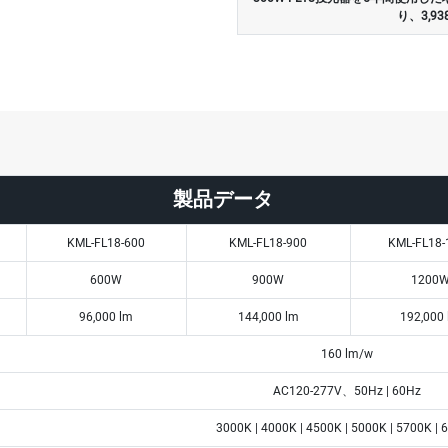
り、3,
製品データ
KML-FL18-600
KML-FL18-900
KML-FL18-
600W
900W
1200
96,000 lm
144,000 lm
192,000
160 lm/w
AC120-277V、50Hz | 60Hz
3000K | 4000K | 4500K | 5000K | 5700K |