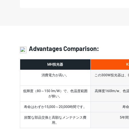
Advantages Comparison:
MH投光器
K
消費電力が高い。
この300W投光器は、
低輝度（80～150 lm/W）で、色温度範囲
高輝度160lm/w、色
が狭い。
寿命はわずか15,000～20,000時間です。
寿命
頻繁な部品交換と高額なメンテナンス費
5年
用。