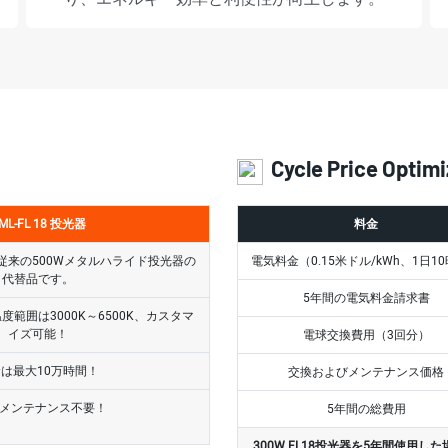
Cycle Price Optimi
ML-FL
18 投光器
料金
従来の500Wメタルハライド投光器の
電気料金（0.15米ドル/kWh、1日1
代替品です。
5年間の電気料金請求書
温度範囲は3000K～6500K、カスタマ
イズ可能！
電球交換費用（3回分）
は最大10万時間！
交換およびメンテナンス価格
間メンテナンス不要！
5年間の総費用
300W FL18投光器を5年間使用