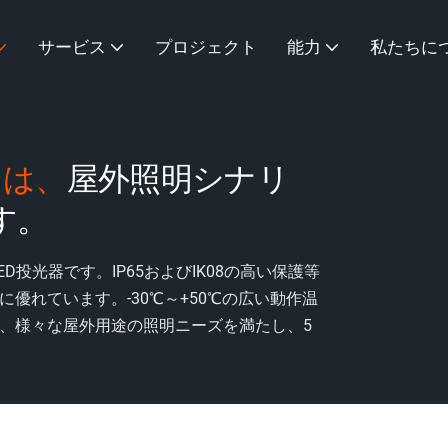
サービス
プロジェクト
能力
私たちに
イトは、
屋外照明シナリ
す。
投光器です。IP65およびIK08の高い保護等
優れています。-30℃～+50℃の広い動作温
、様々な屋外用途の照明ニーズを満たし、5