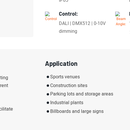
IP65
Control:
DALI | DMX512 | 0-10V
dimming
Application
Sports venues
ting
Construction sites
rent
Parking lots and storage areas
Industrial plants
ilitate
Billboards and large signs