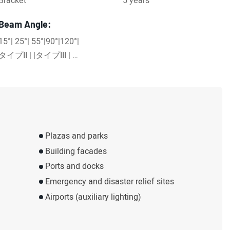
Bracket
5 years
Beam Angle:
15°| 25°| 55°|90°|120°|
タイプII | |タイプIII | タ
イプIV
Plazas and parks
Building facades
Ports and docks
Emergency and disaster relief sites
Airports (auxiliary lighting)