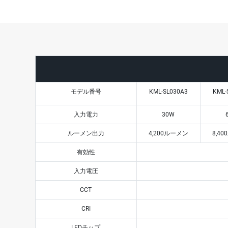
モデル番号
KML-SL030A3
KML-
入力電力
30W
ルーメン出力
4,200ルーメン
8,4
有効性
入力電圧
CCT
CRI
LEDチップ