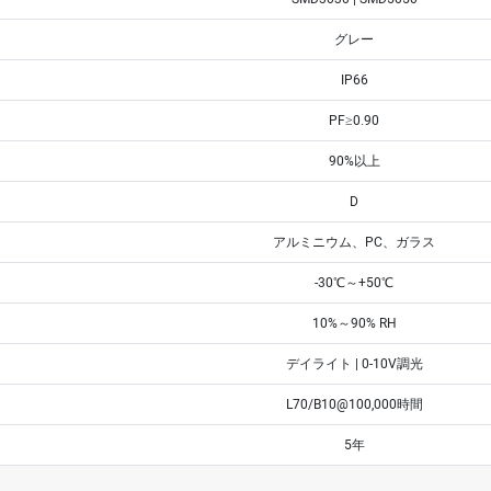
グレー
IP66
PF≥0.90
90%以上
D
アルミニウム、PC、ガラス
-30℃～+50℃
10%～90% RH
デイライト | 0-10V調光
L70/B10@100,000時間
5年