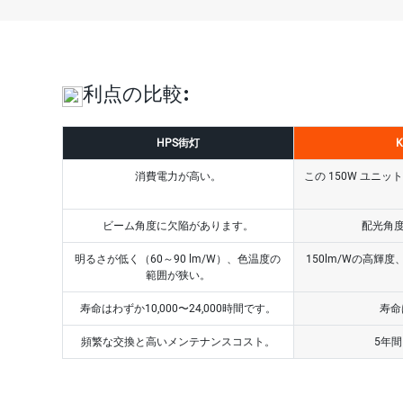
利点の比較:
HPS街灯
K
消費電力が高い。
この 150W ユニッ
ビーム角度に欠陥があります。
配光角
明るさが低く（60～90 lm/W）、色温度の
150lm/Wの高輝度
範囲が狭い。
寿命はわずか10,000〜24,000時間です。
寿命
頻繁な交換と高いメンテナンスコスト。
5年