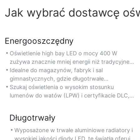
Jak wybrać dostawcę ośw
Energooszczędny
Oświetlenie high bay LED o mocy 400 W
zużywa znacznie mniej energii niż tradycyjne
lampy HID lub świetlówki, co pozwala obniżyć
Idealne do magazynów, fabryk i sal
rachunki za prąd nawet o 60%, zapewniając
gimnastycznych, gdzie długotrwałe
jednocześnie optymalną jasność w dużych
użytkowanie wymaga efektywnego zużycia
Szukaj oświetlenia o wysokim stosunku
przestrzeniach.
energii bez obniżania jakości oświetlenia.
lumenów do watów (LPW) i certyfikacie DLC,
aby zapewnić sobie maksymalne oszczędności
energii i rabaty.
Długotrwały
Wyposażone w trwałe aluminiowe radiatory i
wysokiej jakości diody LED, te światła oferują