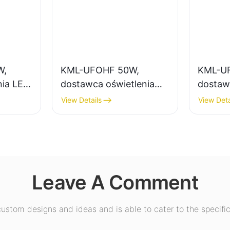
W,
KML-UFOHF 50W,
KML-U
nia LED
dostawca oświetlenia
dostaw
wysokiego składowania
LED Hi
View Details
View Deta
LED do zakładów
oświetl
przemysłowych,
wewnęt
salach
magazynów i innych
wystaw
tp.
zastosowań
gimnas
oświetleniowych
Leave A Comment
wewnątrz pomieszczeń.
stom designs and ideas and is able to cater to the specific