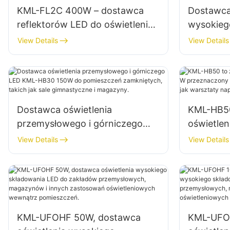
KML-FL2C 400W – dostawca
Dostawca
reflektorów LED do oświetlenia
wysokieg
elewacji budynków
KML-HB40
View Details
View Details
zewnętrznych i placów budowy
wnętrz f
Dostawca oświetlenia
KML-HB50
przemysłowego i górniczego
oświetle
LED KML-HB30 150W do
przeznac
View Details
View Details
pomieszczeń zamkniętych,
zamknięty
takich jak sale gimnastyczne i
warsztat
magazyny.
magazyn
KML-UFOHF 50W, dostawca
KML-UFO