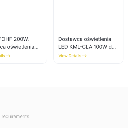
FOHF 200W,
Dostawca oświetlenia
ca oświetlenia
LED KML-CLA 100W do
gh Bay do
pomieszczeń
ils
View Details
enia
zamkniętych, takich jak
rznego w halach
stacje benzynowe i
owych, salach
przejścia podziemne.
tycznych itp.
 requirements.