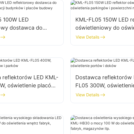
5 100W LED
KML-FL05 150W LED re
rowy dostawca do
oświetleniowy do oświe
ia elewacji budynków i
parkingów i powierzch
View Details
budowy
magazynowych
 reflektorów LED KML-
Dostawca reflektorów
, oświetlenie placów i
FL05 300W, oświetleni
i doków
View Details