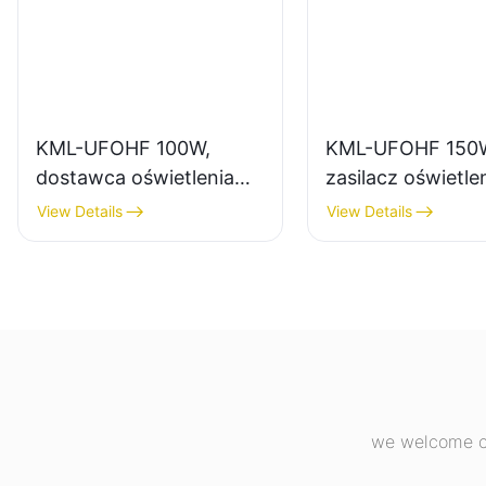
KML-UFOHF 100W,
KML-UFOHF 150
dostawca oświetlenia
zasilacz oświetle
wysokiego składowania
do zastosowań
View Details
View Details
LED do zakładów
wewnętrznych w
przemysłowych,
zakładach
magazynów i innych
przemysłowych, 
zastosowań
gimnastycznych i
oświetleniowych
wewnątrz pomieszczeń.
we welcome cu