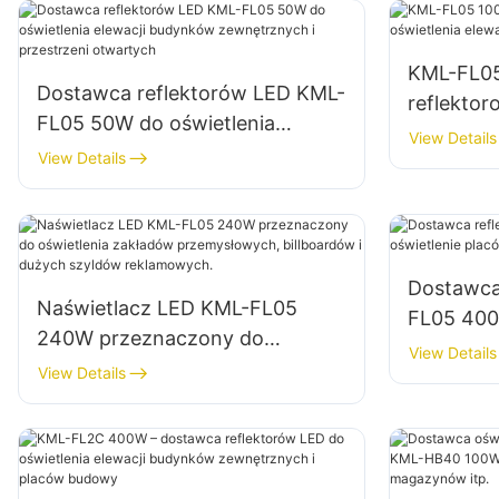
KML-FL0
Dostawca reflektorów LED KML-
reflekto
FL05 50W do oświetlenia
oświetlen
View Details
elewacji budynków
View Details
placów 
zewnętrznych i przestrzeni
otwartych
Dostawca
Naświetlacz LED KML-FL05
FL05 400W
240W przeznaczony do
parków
View Details
oświetlenia zakładów
View Details
przemysłowych, billboardów i
dużych szyldów reklamowych.