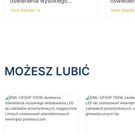
oświetlenia wysokiego
oświetle
składowania LED do zakładów
składowa
View Details
View Details
przemysłowych, magazynów i
przemysł
innych zastosowań
innych z
oświetleniowych wewnątrz
oświetle
pomieszczeń.
pomieszc
MOŻESZ LUBIĆ