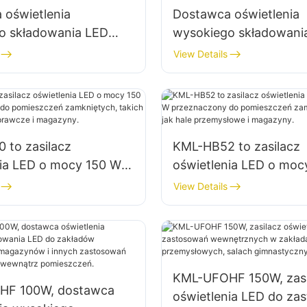
 oświetlenia
Dostawca oświetlenia
o składowania LED
wysokiego składowani
 100W do oświetlenia
KML-HB30 o mocy 100
View Details
abryk, magazynów itp.
oświetlenia wnętrz fab
magazynów itp.
 to zasilacz
KML-HB52 to zasilacz
nia LED o mocy 150 W
oświetlenia LED o moc
zony do pomieszczeń
przeznaczony do pom
View Details
ch, takich jak
zamkniętych, takich ja
y naprawcze i
przemysłowe i magazy
y.
KML-UFOHF 150W, zasi
HF 100W, dostawca
oświetlenia LED do za