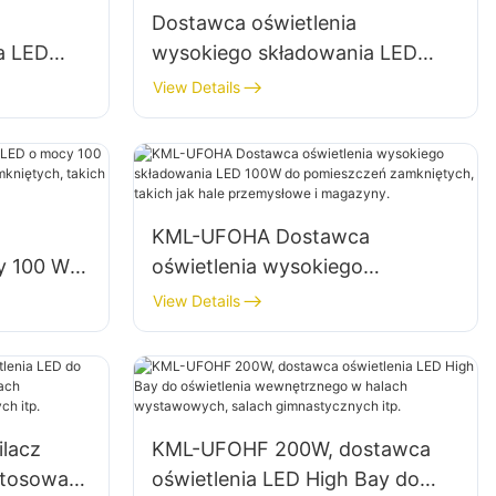
Dostawca oświetlenia
a LED
wysokiego składowania LED
 W do
KML-HB50 o mocy 100 W do
View Details
ryk,
oświetlenia wnętrz fabryk,
magazynów itp.
KML-UFOHA Dostawca
y 100 W
oświetlenia wysokiego
ieszczeń
składowania LED 100W do
View Details
k hale
pomieszczeń zamkniętych,
ny.
takich jak hale przemysłowe i
magazyny.
lacz
KML-UFOHF 200W, dostawca
stosowań
oświetlenia LED High Bay do