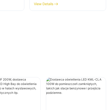
adach
oświetlenia wewnętrznego w
View Details
h
halach wystawowych, salach
gimnastycznych itp.