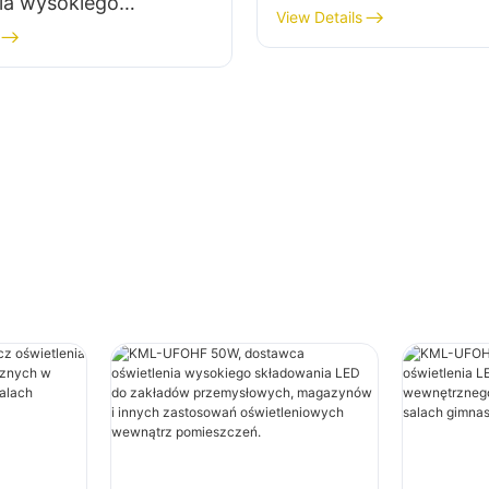
nia wysokiego
wewnętrznych w zakł
View Details
nia LED do zakładów
przemysłowych, salac
owych, magazynów i
gimnastycznych itp.
astosowań
niowych wewnątrz
zeń.