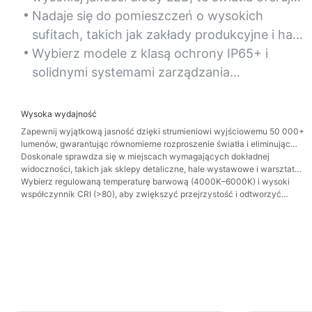
żywotność ponad 50 000 godzin,
Nadaje się do pomieszczeń o wysokich
minimalizując częste wymiany i koszty
sufitach, takich jak zakłady produkcyjne i hale
konserwacji.
sportowe, gdzie dostęp w celu
Wybierz modele z klasą ochrony IP65+ i
przeprowadzenia napraw jest utrudniony.
solidnymi systemami zarządzania
temperaturą, aby zapewnić długotrwałą
eksploatację w miejscach o dużym zapyleniu,
Wysoka wydajność
wilgotności lub narażonych na wibracje.
Zapewnij wyjątkową jasność dzięki strumieniowi wyjściowemu 50 000+
lumenów, gwarantując równomierne rozproszenie światła i eliminując
ciemne punkty w rozległych przestrzeniach komercyjnych lub
Doskonale sprawdza się w miejscach wymagających dokładnej
przemysłowych.
widoczności, takich jak sklepy detaliczne, hale wystawowe i warsztaty
samochodowe.
Wybierz regulowaną temperaturę barwową (4000K–6000K) i wysoki
współczynnik CRI (>80), aby zwiększyć przejrzystość i odtworzyć
naturalne światło dzienne, co przełoży się na większą produktywność.