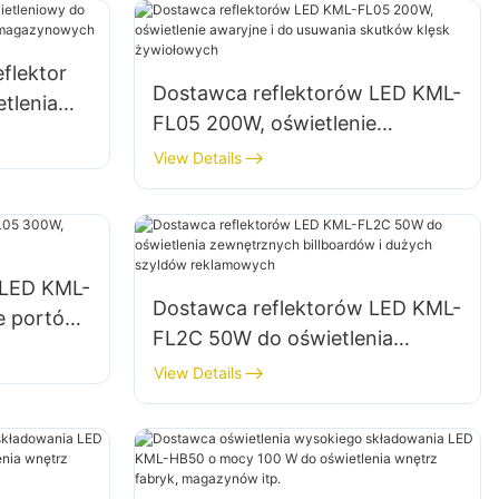
flektor
Dostawca reflektorów LED KML-
tlenia
FL05 200W, oświetlenie
ni
awaryjne i do usuwania skutków
View Details
klęsk żywiołowych
 LED KML-
Dostawca reflektorów LED KML-
e portów
FL2C 50W do oświetlenia
zewnętrznych billboardów i
View Details
dużych szyldów reklamowych