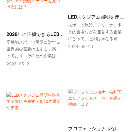
準に基づいて設計されていま
細心の注意を払うことが重要
す。
です。
LEDスタジアム照明を使用
する利点は何ですか？
スポーツ施設、アリーナ、多
目的会場などを運営する企業
2026年に信頼できるLEDス
にとって、照明は単なる運営
タジアム照明メーカーを見
高性能スポーツ照明に対する
上のニーズではなく、戦略的
2026
05
20
つけるには？
世界的な需要はますます高ま
な投資です。LEDスタジアムラ
っており、そのため企業はこ
イトは、効率性の向上、視認
れまで以上に戦略的にサプラ
2026
05
21
性の向上、そして長期的なコ
イヤーを選定する必要があ
スト削減を必要とする商業施
る。2026年に信頼できるLED
設にとって最適なソリューシ
スタジアム照明メーカーを確
ョンを提供します。
保するには、技術力、生産能
力、コンプライアンス基準、
そして長期的なメンテナンス
サポートを綿密に検討するこ
とが重要である。
プロフェッショナルなLED