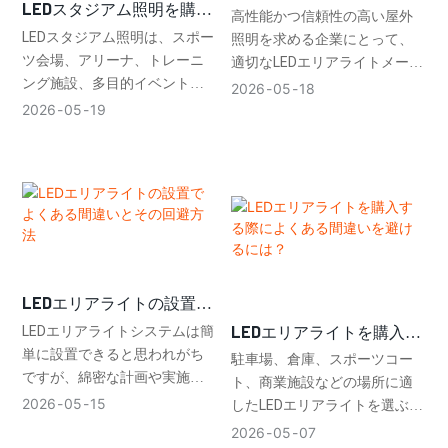
LEDスタジアム照明を購入
エリアライトメーカーを選
高性能かつ信頼性の高い屋外
する際に考慮すべき10の重
ぶ理由とは？
LEDスタジアム照明は、スポー
照明を求める企業にとって、
要な要素
ツ会場、アリーナ、トレーニ
適切なLEDエリアライトメーカ
ング施設、多目的イベント施
ーを選ぶことは、経営戦略上
2026
05
18
設などを運営する企業にとっ
重要な判断です。駐車場、物
2026
05
19
て、非常に重要な決断です。
流拠点、キャンパス、工場な
適切な照明システムは、選手
ど、場所を問わず、サプライ
のパフォーマンス、放送品
ヤーの品質は安全性、運用コ
質、観客の体験、エネルギー
スト、そして長期的な価値に
消費量、そして長期的な運用
直接影響を与えます。
コストに影響を与えます。
LEDエリアライトの設置で
よくある間違いとその回避
LEDエリアライトシステムは簡
LEDエリアライトを購入す
方法
単に設置できると思われがち
る際によくある間違いを避
駐車場、倉庫、スポーツコー
ですが、綿密な計画や実施を
けるには？
ト、商業施設などの場所に適
怠ると、性能が低下するだけ
2026
05
15
したLEDエリアライトを選ぶの
でなく、リスクが高く、不必
は、必ずしも容易ではありま
2026
05
07
要にコストがかさむ可能性が