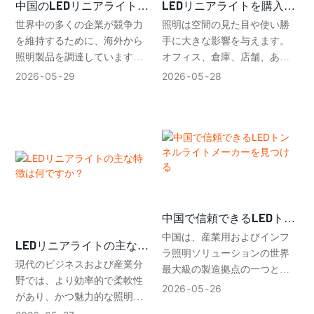
中国のLEDリニアライトメ
LEDリニアライトを購入す
ーカーを選ぶ際のメリット
る前に考慮すべき点とは？
世界中の多くの企業が競争力
照明は空間の見た目や使い勝
とデメリット
を維持するために、海外から
手に大きな影響を与えます。
照明製品を調達しています。
オフィス、倉庫、店舗、ある
その中でも人気のある選択肢
いは住宅であっても、適切な
2026
05
29
2026
05
28
の一つが、中国のLEDリニアラ
照明を選ぶことは重要です。
イトメーカーとの取引です。
照明は、人々の視認性を高
これらの照明は、見た目がす
め、快適性を向上させ、作業
っきりとしていて省エネ効果
効率を高めるのに役立ちま
も高いため、商業ビル、店
す。LEDリニアライトは、スリ
舗、倉庫などで広く使用され
ムで省エネ、そしてモダンな
ています。
デザインであることから、非
常に人気が高まっています。
中国で信頼できるLEDトン
ネルライトメーカーを見つ
中国は、産業用およびインフ
LEDリニアライトの主な特
ける
ラ照明ソリューションの世界
徴は何ですか？
現代のビジネスおよび産業分
最大級の製造拠点の一つとし
野では、より効率的で柔軟性
て台頭してきました。信頼で
2026
05
26
があり、かつ魅力的な照明シ
きるLEDトンネル照明メーカー
ステムが求められています。