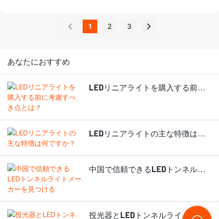
せん。多くの購入者は価格や
あります。LEDエリアライトメ
ワット数だけに注目し、その
ーカーと提携する企業にとっ
他の重要な詳細を見落として
1
2
3
て、長期的な効率性と信頼性
しまいます。その結果、照明
を確保するためには、よくあ
のムラ、メンテナンスコスト
る設置ミスを認識しておくこ
の増加、ライトの早期故障な
あなたにおすすめ
とが不可欠です。
どにつながる可能性がありま
す。
LEDリニアライトを購入する前に
考慮すべき点とは？
LEDリニアライトの主な特徴は何
ですか？
中国で信頼できるLEDトンネルラ
イトメーカーを見つける
投光器とLEDトンネルライトの違