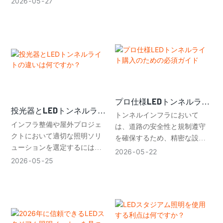
2026
05
27
を探している海外の顧客にと
LEDリニア照明システムは、均
って、問題は選択肢の多さで
一な照明、洗練されたシーム
はなく、数千社の中から最適
レスなデザインへの統合、そ
なサプライヤーを見つけるこ
して省エネルギーといった特
とです。
長から、オフィス、小売店、
倉庫、建築物などにおいて人
気を集めています。
プロ仕様LEDトンネルライ
投光器とLEDトンネルライ
ト購入のための必須ガイド
トンネルインフラにおいて
トの違いは何ですか？
インフラ整備や屋外プロジェ
は、道路の安全性と規制遵守
クトにおいて適切な照明ソリ
を確保するため、精密な設
ューションを選定するには、
計、定期的な照明、そして長
2026
05
22
用途に応じた設計や性能の違
期的な信頼性が不可欠です。
2026
05
25
いを理解することが不可欠で
適切なLEDトンネル照明を選定
す。投光器とLEDトンネル照明
する際には、安全かつ費用対
システムは一見同じように見
効果の高い運用を確保するた
えるかもしれませんが、実際
め、性能基準、耐久性、効率
には全く異なる状況や安全基
性、そして供給業者の能力に