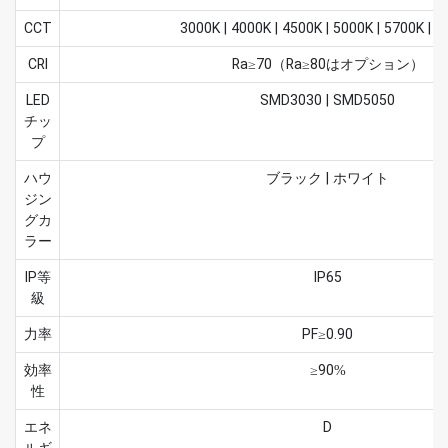
CCT
3000K | 4000K | 4500K | 5000K | 5700K | 
CRI
Ra≥70（Ra≥80はオプション）
LED
SMD3030 | SMD5050
チッ
プ
ハウ
ブラック | ホワイト
ジン
グカ
ラー
IP等
IP65
級
力率
PF≥0.90
効率
≥90%
性
エネ
D