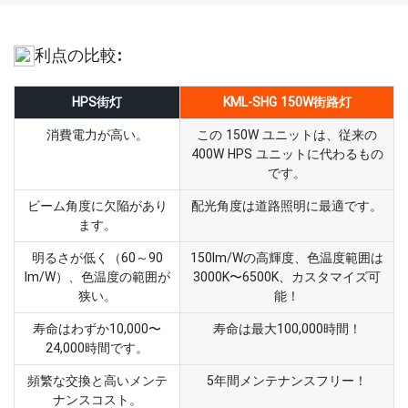
利点の比較:
HPS街灯
KML-SHG 150W街路灯
消費電力が高い。
この 150W ユニットは、従来の
400W HPS ユニットに代わるもの
です。
ビーム角度に欠陥があり
配光角度は道路照明に最適です。
ます。
明るさが低く（60～90
150lm/Wの高輝度、色温度範囲は
lm/W）、色温度の範囲が
3000K〜6500K、カスタマイズ可
狭い。
能！
寿命はわずか10,000〜
寿命は最大100,000時間！
24,000時間です。
頻繁な交換と高いメンテ
5年間メンテナンスフリー！
ナンスコスト。