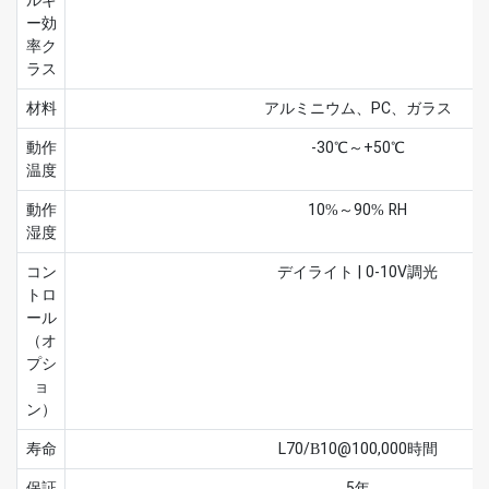
ルギ
ー効
率ク
ラス
材料
アルミニウム、PC、ガラス
動作
-30℃～+50℃
温度
動作
10%～90% RH
湿度
コン
デイライト | 0-10V調光
トロ
ール
（オ
プシ
ョ
ン）
寿命
L70/B10@100,000時間
保証
5年