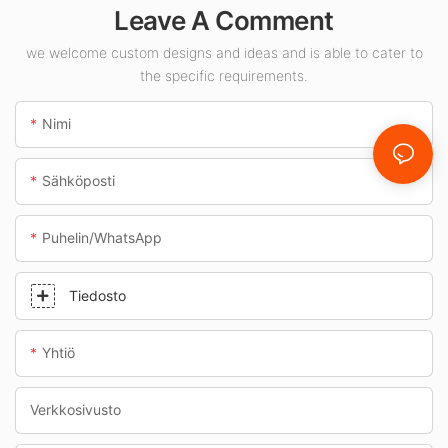
Leave A Comment
sisätiloihin, kuten
huoltoasemille ja
we welcome custom designs and ideas and is able to cater to
alikulkutunneleihin.
the specific requirements.
Nimi
Sähköposti
Puhelin/WhatsApp
Tiedosto
Yhtiö
Verkkosivusto