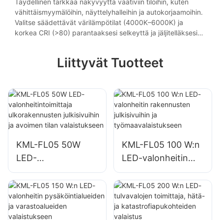
tummat pisteet laajoissa liike- tai teollisuustiloissa.
Täydellinen tarkkaa näkyvyyttä vaativiin tiloihin, kuten
vähittäismyymälöihin, näyttelyhalleihin ja autokorjaamoihin.
Valitse säädettävät värilämpötilat (4000K–6000K) ja
korkea CRI (>80) parantaaksesi selkeyttä ja jäljitelläksesi
luonnonvaloa parantaaksesi tuottavuutta.
Liittyvät Tuotteet
KML-FL05 50W
KML-FL05 100 W:n
LED-
LED-valonheitin
valonheitintoimittaj
rakennusten
a ulkorakennusten
julkisivuihin ja
julkisivuihin ja
työmaavalaistuksee
avoimen tilan
n