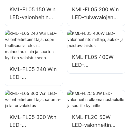
valaistukseen
KML-FL05 150 W:n
KML-FL05 200 W:n
LED-valonheitin
LED-tulvavalojen
pysäköintialueiden
toimittaja, hätä- ja
ja varastoalueiden
katastrofiapukohtei
valaistukseen
den valaistus
KML-FL05 400W
LED-
KML-FL05 240 W:n
valonheitintoimittaj
LED-
a, aukio- ja
valonheitintoimittaj
puistovalaistus
a, sopii
teollisuuslaitoksiin,
mainostauluihin ja
suurten kylttien
KML-FL05 300 W:n
KML-FL2C 50W
valaistukseen.
LED-
LED-valonheitin