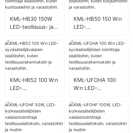
tehtaissa,
tehtaissa,
varastoissa jne.
varastoissa jne.
KML-HB30 150W
KML-HB50 150 W:n
LED-teollisuus- ja
LED-
kaivosvalaisimien
syväsäteilijävalaisin
toimittaja
sisätiloihin, kuten
sisätiloihin, kuten
korjaamoihin ja
kuntosaleihin ja
varastoihin.
varastoihin.
KML-HB52 100 W:n
KML-UFOHA 100
LED-
W:n LED-
syväsäteilijävalaisin
syväsäteilijöiden
sisätiloihin, kuten
toimittaja
teollisuusrakennuks
sisätiloihin, kuten
iin ja varastoihin.
teollisuusrakennuks
iin ja varastoihin.