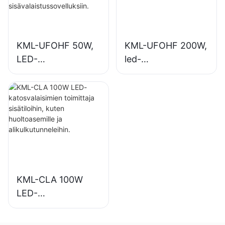
sisävalaistussovellu
ksiin.
KML-UFOHF 50W,
KML-UFOHF 200W,
LED-
led-
korkeasäteilijöiden
syväsäteilijävalaisin
valaisintoimittaja
sisävalaistukseen
teollisuuslaitoksiin,
näyttelyhalleihin,
varastoihin ja
kuntosaleille jne.
muihin
sisävalaistussovellu
ksiin.
KML-CLA 100W
LED-
katosvalaisimien
toimittaja