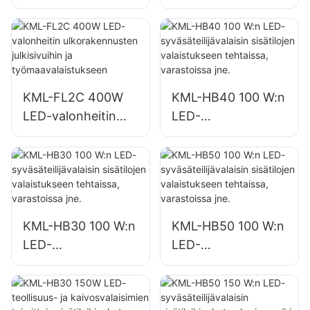
valonheitintoimittaj
ulkomainostauluille
a, satama- ja
ja suurille kylteille
laiturivalaistus
KML-FL2C 400W
KML-HB40 100 W:n
LED-valonheitin
LED-
ulkorakennusten
syväsäteilijävalaisin
julkisivuihin ja
sisätilojen
työmaavalaistuksee
valaistukseen
n
tehtaissa,
varastoissa jne.
KML-HB30 100 W:n
KML-HB50 100 W:n
LED-
LED-
syväsäteilijävalaisin
syväsäteilijävalaisin
sisätilojen
sisätilojen
valaistukseen
valaistukseen