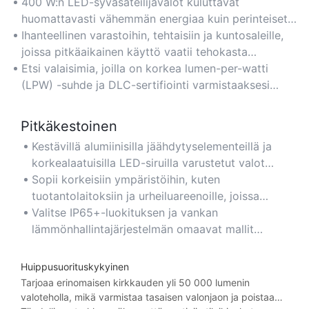
400 W:n LED-syväsäteilijävalot kuluttavat
huomattavasti vähemmän energiaa kuin perinteiset
HID- tai loistelamput, mikä vähentää
Ihanteellinen varastoihin, tehtaisiin ja kuntosaleille,
sähkökustannuksia jopa 60 % ja säilyttää samalla
joissa pitkäaikainen käyttö vaatii tehokasta
optimaalisen kirkkauden suurissa tiloissa.
energiankulutusta valaistuksen laadusta tinkimättä.
Etsi valaisimia, joilla on korkea lumen-per-watti
(LPW) -suhde ja DLC-sertifiointi varmistaaksesi
maksimaaliset energiansäästöt ja alennukset.
Pitkäkestoinen
Kestävillä alumiinisilla jäähdytyselementeillä ja
korkealaatuisilla LED-siruilla varustetut valot
tarjoavat yli 50 000 tunnin käyttöiän, mikä
Sopii korkeisiin ympäristöihin, kuten
minimoi usein tapahtuvat vaihdot ja
tuotantolaitoksiin ja urheiluareenoille, joissa
ylläpitokustannukset.
korjausten tekeminen on haastavaa.
Valitse IP65+-luokituksen ja vankan
lämmönhallintajärjestelmän omaavat mallit
varmistaaksesi pitkän käyttöiän pölyisissä,
kosteissa tai tärinälle alttiissa tiloissa.
Huippusuorituskykyinen
Tarjoaa erinomaisen kirkkauden yli 50 000 lumenin
valoteholla, mikä varmistaa tasaisen valonjaon ja poistaa