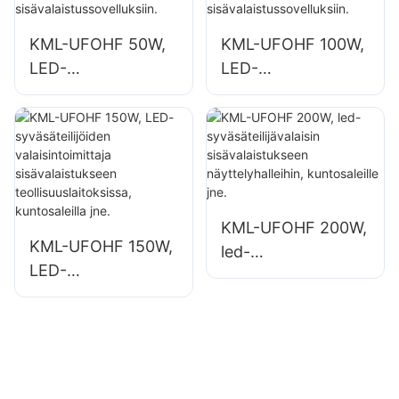
KML-UFOHF 50W,
KML-UFOHF 100W,
LED-
LED-
korkeasäteilijöiden
korkeasäteilijöiden
valaisintoimittaja
valaisintoimittaja
teollisuuslaitoksiin,
teollisuuslaitoksiin,
varastoihin ja
varastoihin ja
muihin
muihin
sisävalaistussovellu
sisävalaistussovellu
KML-UFOHF 200W,
ksiin.
ksiin.
KML-UFOHF 150W,
led-
LED-
syväsäteilijävalaisin
syväsäteilijöiden
sisävalaistukseen
valaisintoimittaja
näyttelyhalleihin,
sisävalaistukseen
kuntosaleille jne.
teollisuuslaitoksissa
, kuntosaleilla jne.