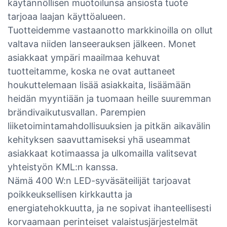
käytännöllisen muotoilunsa ansiosta tuote
tarjoaa laajan käyttöalueen.
Tuotteidemme vastaanotto markkinoilla on ollut
valtava niiden lanseerauksen jälkeen. Monet
asiakkaat ympäri maailmaa kehuvat
tuotteitamme, koska ne ovat auttaneet
houkuttelemaan lisää asiakkaita, lisäämään
heidän myyntiään ja tuomaan heille suuremman
brändivaikutusvallan. Parempien
liiketoimintamahdollisuuksien ja pitkän aikavälin
kehityksen saavuttamiseksi yhä useammat
asiakkaat kotimaassa ja ulkomailla valitsevat
yhteistyön KML:n kanssa.
Nämä 400 W:n LED-syväsäteilijät tarjoavat
poikkeuksellisen kirkkautta ja
energiatehokkuutta, ja ne sopivat ihanteellisesti
korvaamaan perinteiset valaistusjärjestelmät