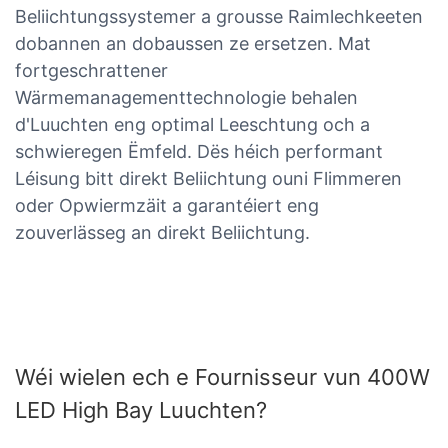
Beliichtungssystemer a grousse Raimlechkeeten
dobannen an dobaussen ze ersetzen. Mat
fortgeschrattener
Wärmemanagementtechnologie behalen
d'Luuchten eng optimal Leeschtung och a
schwieregen Ëmfeld. Dës héich performant
Léisung bitt direkt Beliichtung ouni Flimmeren
oder Opwiermzäit a garantéiert eng
zouverlässeg an direkt Beliichtung.
Wéi wielen ech e Fournisseur vun 400W
LED High Bay Luuchten?