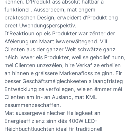
kënnen. D'Produkt ass absolut haltbar a
funktionell. Ausserdeem, mat engem
prakteschen Design, erweidert d'Produkt eng
breet Uwendungsperspektiv.
D'Reaktioun op eis Produkter war zënter der
Aféierung um Maart iwwerwältegend. Vill
Clienten aus der ganzer Welt schwätze ganz
héich iwwer eis Produkter, well se gehollef hunn,
méi Clienten unzezéien, hire Verkaf ze erhéijen
an hinnen e gréissere Markenafloss ze ginn. Fir
besser Geschäftsméiglechkeeten a laangfristeg
Entwécklung ze verfollegen, wielen ëmmer méi
Clienten am In- an Ausland, mat KML
zesummenzeschaffen.
Mat aussergewéinlecher Hellegkeet an
Energieeffizienz sinn dës 400W LED-
Héichbuchtluuchten ideal fir traditionell