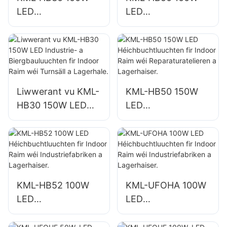
LED
LED
Héichbuchtluuchte
Héichbuchtluuchte
n fir d'Beliichtung
n fir d'Beliichtung
vun Indoor Raim a
vun Indoor Raim a
Fabriken,
Fabriken,
Lagerhaiser, etc.
Lagerhaiser, etc.
Liwwerant vu KML-
KML-HB50 150W
HB30 150W LED
LED
Industrie- a
Héichbuchtluuchte
Biergbauluuchten
n fir Indoor Raim
fir Indoor Raim wéi
wéi
Turnsäll a
Reparaturatelieren
Lagerhale.
a Lagerhaiser.
KML-HB52 100W
KML-UFOHA 100W
LED
LED
Héichbuchtluuchte
Héichbuchtluuchte
n fir Indoor Raim
n fir Indoor Raim