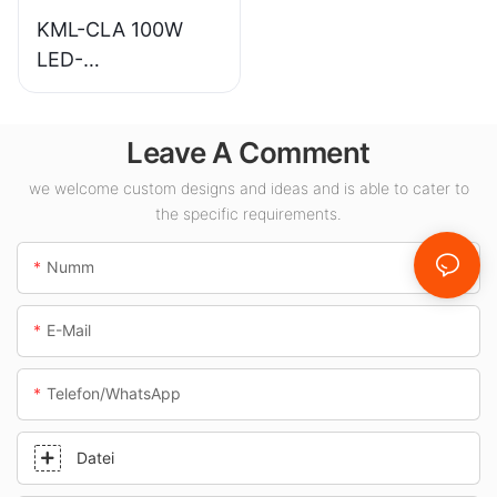
Beräich.
KML-CLA 100W
LED-
Balustradeluuchten
-Liwwerant fir
Leave A Comment
Indoor-Raum wéi
Tankstellen an
we welcome custom designs and ideas and is able to cater to
Ënnerféierungen.
the specific requirements.
Numm
E-Mail
Telefon/WhatsApp
Datei