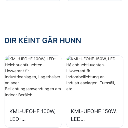
n-Liwwerant fir
n-Liwwerant fir
Indoorbeliichtung
Indoorbeliichtung
an
an
Industrieanlagen,
Ausstellungshalen,
Turnsäll, etc.
Turnsäll, etc.
DIR KÉINT GÄR HUNN
KML-UFOHF 100W,
KML-UFOHF 150W,
LED-
LED
Héichbuchtluuchte
Héichbuchtluuchte