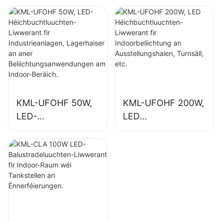
n-Liwwerant fir
n-Liwwerant fir
Industrieanlagen,
Indoorbeliichtung
Lagerhaiser an
an
aner
Industrieanlagen,
Beliichtungsanwen
Turnsäll, etc.
dungen am Indoor-
Beräich.
KML-UFOHF 50W,
KML-UFOHF 200W,
LED-
LED
Héichbuchtluuchte
Héichbuchtluuchte
n-Liwwerant fir
n-Liwwerant fir
Industrieanlagen,
Indoorbeliichtung
Lagerhaiser an
an
aner
Ausstellungshalen,
Beliichtungsanwen
Turnsäll, etc.
dungen am Indoor-