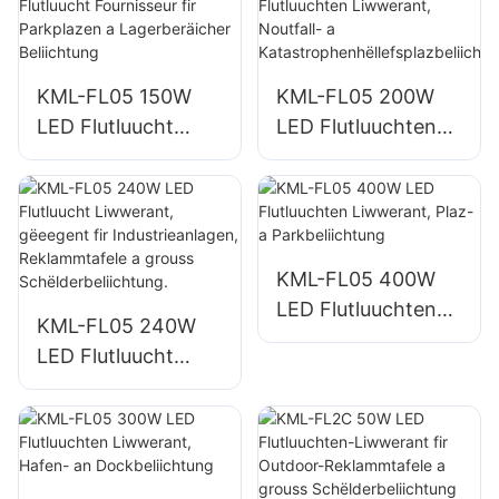
Gebaifassaden an
Baustellenbeliichtu
Open-Right-
ng
Beliichtung
KML-FL05 150W
KML-FL05 200W
LED Flutluucht
LED Flutluuchten
Fournisseur fir
Liwwerant,
Parkplazen a
Noutfall- a
Lagerberäicher
Katastrophenhëllef
Beliichtung
splazbeliichtung
KML-FL05 400W
LED Flutluuchten
KML-FL05 240W
Liwwerant, Plaz- a
LED Flutluucht
Parkbeliichtung
Liwwerant,
gëeegent fir
Industrieanlagen,
Reklammtafele a