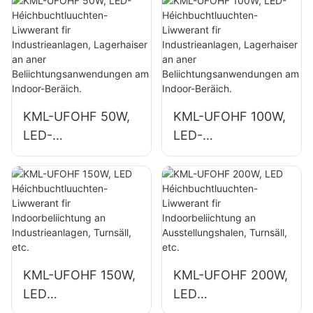
wéi
wéi
Industriefabriken a
Industriefabriken a
Lagerhaiser.
Lagerhaiser.
KML-UFOHF 50W,
KML-UFOHF 100W,
LED-
LED-
Héichbuchtluuchte
Héichbuchtluuchte
n-Liwwerant fir
n-Liwwerant fir
Industrieanlagen,
Industrieanlagen,
Lagerhaiser an
Lagerhaiser an
aner
aner
Beliichtungsanwen
Beliichtungsanwen
dungen am Indoor-
dungen am Indoor-
KML-UFOHF 150W,
KML-UFOHF 200W,
Beräich.
Beräich.
LED
LED
Héichbuchtluuchte
Héichbuchtluuchte