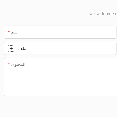
we welcome cu
اسم
ملف
المحتوى