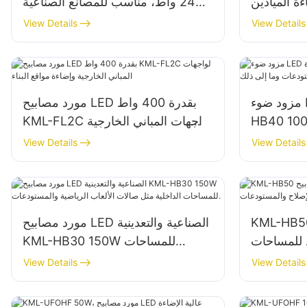
 إضاءة الميادين
240 واط، مناسب للمصانع الصناعية
والحدائق
واللوحات الإعلانية وإضاءة اللافتات
View Details
View Details
الكبيرة.
مزود ضوء LED عالي الجودة KML-
مورد مصابيح LED بقدرة 400 واط
HB للإضاءة الداخلية في
KML-FL2C لواجهات المباني الخارجية
وإضاءة مواقع البناء
View Details
View Details
KML مورد مصابيح LED عالية
مورد مصابيح LED الصناعية والتعدينية
وة 150 واط للمساحات
KML-HB30 150W للمساحات
رش الإصلاح
الداخلية مثل صالات الألعاب الرياضية
View Details
View Details
والمستودعات.