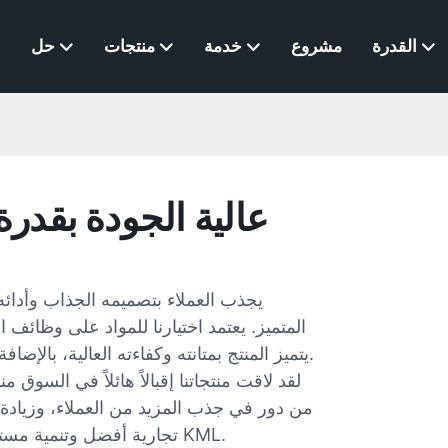
القدرة
مشروع
خدمة
منتجات
حل
مورد مصابيح LED عالية الجودة بقدرة 400 و
المتميز. يعتمد اختيارنا للمواد على وظائف ال
يتميز المنتج بمتانته وكفاءته العالية، بالإضافة إلى تصميمه العملي الذي يتيح له استخدامات واسعة النطاق.
لقد لاقت منتجاتنا إقبالاً هائلاً في السوق من
من دور في جذب المزيد من العملاء، وزيادة ا
تجارية أفضل وتنمية مستدامة، يختار المزيد من العملاء محلياً ودولياً التعاون مع شركة KML.