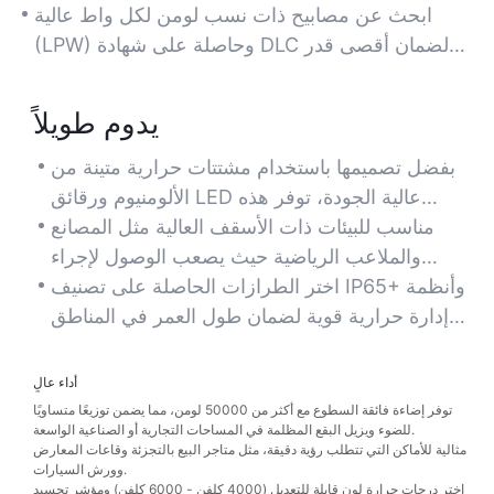
المساس بجودة الإضاءة.
الكبيرة.
ابحث عن مصابيح ذات نسب لومن لكل واط عالية
(LPW) وحاصلة على شهادة DLC لضمان أقصى قدر
من توفير الطاقة والخصومات.
يدوم طويلاً
بفضل تصميمها باستخدام مشتتات حرارية متينة من
الألومنيوم ورقائق LED عالية الجودة، توفر هذه
المصابيح عمرًا افتراضيًا يزيد عن 50000 ساعة، مما
مناسب للبيئات ذات الأسقف العالية مثل المصانع
يقلل من عمليات الاستبدال المتكررة وتكاليف الصيانة.
والملاعب الرياضية حيث يصعب الوصول لإجراء
الإصلاحات.
اختر الطرازات الحاصلة على تصنيف IP65+ وأنظمة
إدارة حرارية قوية لضمان طول العمر في المناطق
المتربة أو الرطبة أو المعرضة للاهتزازات.
أداء عالٍ
توفر إضاءة فائقة السطوع مع أكثر من 50000 لومن، مما يضمن توزيعًا متساويًا
للضوء ويزيل البقع المظلمة في المساحات التجارية أو الصناعية الواسعة.
مثالية للأماكن التي تتطلب رؤية دقيقة، مثل متاجر البيع بالتجزئة وقاعات المعارض
وورش السيارات.
اختر درجات حرارة لون قابلة للتعديل (4000 كلفن - 6000 كلفن) ومؤشر تجسيد