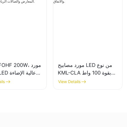
مورد مصابيح LED من نوع
ML-UFOHF 200W
KML-CLA بقوة 100 واط
للأماكن الداخلية مثل
للإضاءة الداخلية 
ils
View Details
محطات الوقود والأنفاق.
المعارض والصالات ا
وما إلى ذلك.