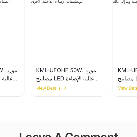
K، مورد
KML-UFOHF 50W، مورد
50W
مصابيح LED عالية الإضاءة
مصابيح LED عالية الإضاءة
في قاعات
للمصانع الصناعية
للإضاءة 
View Details
View Deta
لرياضية
والمستودعات وتطبيقات
الصناعي
الإضاءة الداخلية الأخرى.