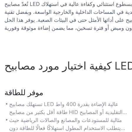
تُعدّ مصابيح LED عالية الإضاءة بقدرة 400 واط، والتي تتميز بسطوع استثنائي وكفاءة عالية في استهلاك
ليدية في المساحات الداخلية والخارجية الواسعة. وبفضل تقنية
يح على أدائها الأمثل حتى في البيئات الصعبة. يوفر هذا الحل
موفر للطاقة
تستهلك مصابيح LED عالية الإضاءة بقدرة 400 واط
طاقة أقل بكثير من مصابيح HID التقليدية أو المصابيح
الفلورية، مما يقلل من تكاليف الكهرباء بنسبة تصل إلى
مثالية للمستودعات والمصانع والصالات الرياضية حيث
60٪ مع الحفاظ على السطوع الأمثل للمساحات
يتطلب الاستخدام المطول استهلاكًا فعالًا للطاقة دون