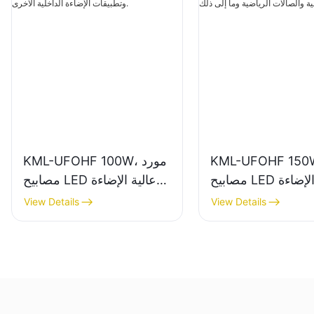
KML-UFOHF 1، مورد
KML-UFOHF 100W، مورد
مصابيح LED عالية الإضاءة
مصابيح LED عالية الإضاءة
الداخلية في المصانع
للمصانع الصناعية
View Details
View Details
ة والصالات الرياضية
والمستودعات وتطبيقات
وما إلى ذلك.
الإضاءة الداخلية الأخرى.