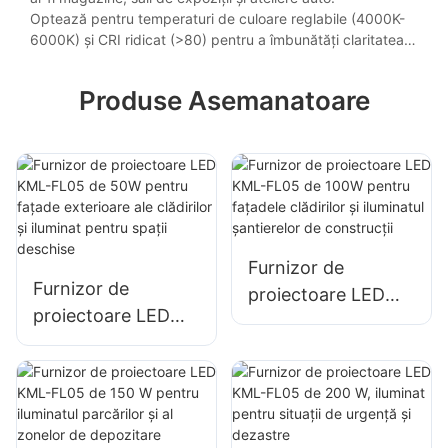
Optează pentru temperaturi de culoare reglabile (4000K-
6000K) și CRI ridicat (>80) pentru a îmbunătăți claritatea și
a imita lumina naturală a zilei, pentru o productivitate
sporită.
Produse Asemanatoare
Furnizor de
Furnizor de
proiectoare LED
proiectoare LED
KML-FL05 de 100W
KML-FL05 de 50W
pentru fațadele
pentru fațade
clădirilor și
exterioare ale
iluminatul
clădirilor și iluminat
șantierelor de