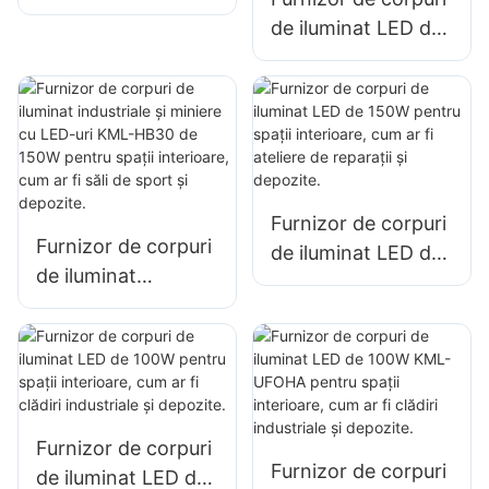
100W pentru
de iluminat LED de
iluminatul de
100W pentru
interior în fabrici,
iluminatul de mare
depozite etc.
îngustă KML-HB50,
pentru iluminatul
spațiilor interioare
din fabrici,
Furnizor de corpuri
depozite etc.
Furnizor de corpuri
de iluminat LED de
de iluminat
150W pentru spații
industriale și
interioare, cum ar fi
miniere cu LED-uri
ateliere de reparații
KML-HB30 de
și depozite.
150W pentru spații
interioare, cum ar fi
Furnizor de corpuri
săli de sport și
Furnizor de corpuri
de iluminat LED de
depozite.