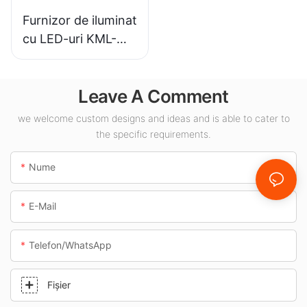
Furnizor de iluminat
cu LED-uri KML-
CLA de 100W
pentru baldachin,
Leave A Comment
destinat spațiilor
interioare, cum ar fi
we welcome custom designs and ideas and is able to cater to
benzinăriile și
the specific requirements.
pasajele subterane.
Nume
E-Mail
Telefon/WhatsApp
Fişier