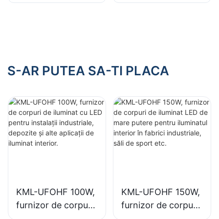
de iluminat LED de
de iluminat LED de
mare putere pentru
mare putere pentru
iluminatul interior în
iluminatul interior în
fabrici industriale,
săli de expoziții, săli
săli de sport etc.
de sport etc.
S-AR PUTEA SA-TI PLACA
KML-UFOHF 100W,
KML-UFOHF 150W,
furnizor de corpuri
furnizor de corpuri
de iluminat cu LED
de iluminat LED de