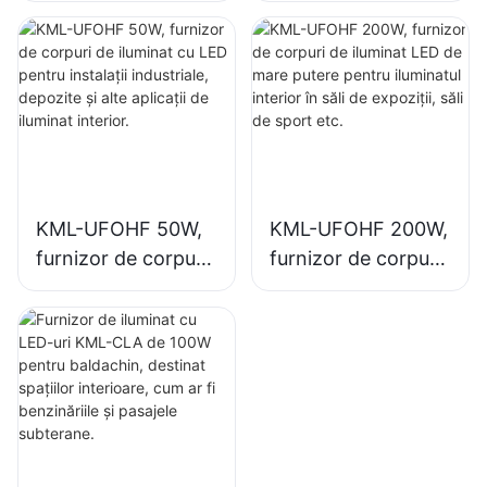
pentru instalații
mare putere pentru
industriale,
iluminatul interior în
depozite și alte
fabrici industriale,
aplicații de iluminat
săli de sport etc.
interior.
KML-UFOHF 50W,
KML-UFOHF 200W,
furnizor de corpuri
furnizor de corpuri
de iluminat cu LED
de iluminat LED de
pentru instalații
mare putere pentru
industriale,
iluminatul interior în
depozite și alte
săli de expoziții, săli
aplicații de iluminat
de sport etc.
interior.