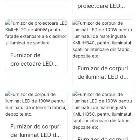
KML-FL05 300W,
proiectoare LED
iluminat portuar și
KML-FL2C de 50W
doc
pentru panouri
publicitare
exterioare și
iluminat publicitar
Furnizor de
de mari dimensiuni
proiectoare LED
Furnizor de corpuri
KML-FL2C de
de iluminat LED de
400W pentru
100W pentru
fațade exterioare
iluminatul de mare
ale clădirilor și
îngustă KML-HB40,
iluminat pe șantiere
pentru iluminatul
spațiilor interioare
Furnizor de corpuri
din fabrici,
de iluminat LED de
depozite etc.
Furnizor de corpuri