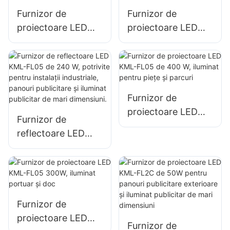
pentru spații
construcții
Furnizor de
Furnizor de
deschise
proiectoare LED
proiectoare LED
KML-FL05 de 150
KML-FL05 de 200
W pentru iluminatul
W, iluminat pentru
parcărilor și al
situații de urgență
zonelor de
și dezastre
depozitare
Furnizor de
proiectoare LED
Furnizor de
KML-FL05 de 400
reflectoare LED
W, iluminat pentru
KML-FL05 de 240
piețe și parcuri
W, potrivite pentru
instalații industriale,
panouri publicitare
și iluminat publicitar
Furnizor de
de mari dimensiuni.
proiectoare LED
Furnizor de