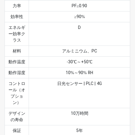
力率
PF≥0.90
効率性
≥90%
エネルギ
D
ー効率ク
ラス
材料
アルミニウム、PC
動作温度
-30℃～+50℃
動作湿度
10%～90% RH
コントロ
日光センサー | PLC | 4G
ール（オ
プショ
ン）
デザイン
10万時間
の寿命
保証
5年