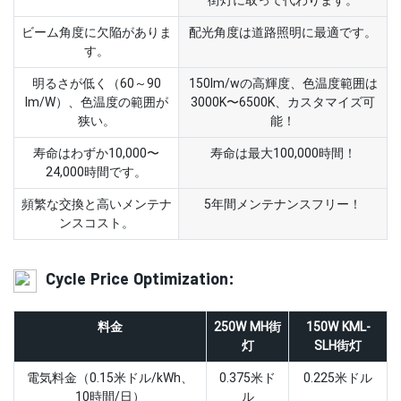
街灯に取って代わります。
ビーム角度に欠陥がありま
配光角度は道路照明に最適です。
す。
明るさが低く（60～90
150lm/wの高輝度、色温度範囲は
lm/W）、色温度の範囲が
3000K〜6500K、カスタマイズ可
狭い。
能！
寿命はわずか10,000〜
寿命は最大100,000時間！
24,000時間です。
頻繁な交換と高いメンテナ
5年間メンテナンスフリー！
ンスコスト。
Cycle Price Optimization:
料金
250W MH街
150W KML-
灯
SLH街灯
電気料金（0.15米ドル/kWh、
0.375米ド
0.225米ドル
10時間/日）
ル