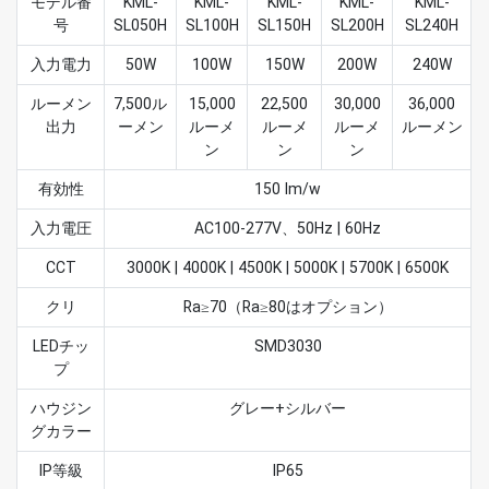
モデル番
KML-
KML-
KML-
KML-
KML-
号
SL050H
SL100H
SL150H
SL200H
SL240H
入力電力
50W
100W
150W
200W
240W
ルーメン
7,500ル
15,000
22,500
30,000
36,000
出力
ーメン
ルーメ
ルーメ
ルーメ
ルーメン
ン
ン
ン
有効性
150 lm/w
入力電圧
AC100-277V、50Hz | 60Hz
CCT
3000K | 4000K | 4500K | 5000K | 5700K | 6500K
クリ
Ra≥70（Ra≥80はオプション）
LEDチッ
SMD3030
プ
ハウジン
グレー+シルバー
グカラー
IP等級
IP65