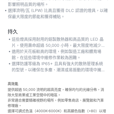
影響照明品質的場所。
選擇流明/瓦 (LPW) 比高且獲得 DLC 認證的燈具，以確
保最大限度的節能和獲得補貼。
持久
這些燈具採用耐用的鋁製散熱器和高品質的 LED 晶
片，使用壽命超過 50,000 小時，最大限度地減少了
頻繁更換和維護成本。
適用於天花板較高的環境，例如製造工廠和體育場
館，在這些環境中維修作業較為困難。
選擇防護等級為 IP65+ 且具有強大的散熱管理系統
的型號，以確保在多塵、潮濕或易振動的環境中擁有
較長的使用壽命。
高效能
提供超過 50,000 流明的超高亮度，確保均勻的光線分佈，消
除大型商業或工業空間中的暗區。
非常適合需要精確視野的場所，例如零售商店、展覽館和汽車
修理廠。
選擇可調式色溫（4000K-6000K）和高顯色指數（>80）以增