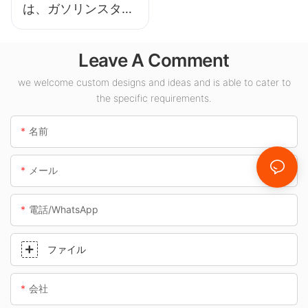
は、ガソリンスタン
ドや地下道などの屋
内スペース向けの
Leave A Comment
LED キャノピー ラ
イト サプライヤーで
we welcome custom designs and ideas and is able to cater to
the specific requirements.
す。
名前
メール
電話/WhatsApp
ファイル
会社