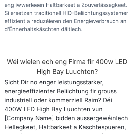
eng iwwerleeën Haltbarkeet a Zouverlässegkeet.
Si ersetzen traditionell HID-Beliichtungssystemer
effizient a reduzéieren den Energieverbrauch an
d'Ënnerhaltskäschten däitlech.
Wéi wielen ech eng Firma fir 400w LED
High Bay Luuchten?
Sicht Dir no enger leistungsstarker,
energieeffizienter Beliichtung fir grouss
industriell oder kommerziell Raim? Déi
400W LED High Bay Luuchten vun
[Company Name] bidden aussergewéinlech
Hellegkeet, Haltbarkeet a Käschtespueren,