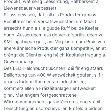
Produkt, wat seng Leeschtung, Haltbarkeet a
Liewensdauer verbessert.
Et ass bewisen, datt all eis Produkter grouss
Resultater beim Verkafswuesstem um Maart
erreecht hunn a si e gudde Ruff bei de Keefer
hunn. Ausserdeem ass de Verkafspräis, deen vu
KML ugebuede gëtt, am Verglach mam Präis vun
anere ähnleche Produkter ganz kompetitiv, an et
bréngt de Clienten eng héich Kapitalertragung a
Gewënnmarge.
Dës LED-Héichbuchtluuchten, déi fir eng staark
Beliichtung vun 400 W entwéckelt goufen, si fir
grouss Indoor-Raumen an industriellen,
kommerziellen a Fräizäitanlagen entwéckelt
ginn. Mat engem fortgeschrattene
Wärmemanagement garantéieren si eng stabil
Leeschtung an usprochsvollen Ëmfeld a bidden