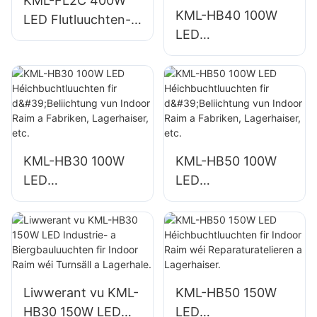
KML-FL2C 400W
KML-HB40 100W
LED Flutluuchten-
LED
Liwwerant fir
Héichbuchtluuchte
Outdoor-
n fir d'Beliichtung
Gebaifassaden a
vun Indoor Raim a
Baustellbeliichtung
Fabriken,
Lagerhaiser, etc.
KML-HB30 100W
KML-HB50 100W
LED
LED
Héichbuchtluuchte
Héichbuchtluuchte
n fir d'Beliichtung
n fir d'Beliichtung
vun Indoor Raim a
vun Indoor Raim a
Fabriken,
Fabriken,
Lagerhaiser, etc.
Lagerhaiser, etc.
Liwwerant vu KML-
KML-HB50 150W
HB30 150W LED
LED