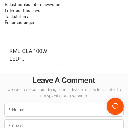
Industrieanlagen,
Indoorbeliichtung
Lagerhaiser an
an
aner
Ausstellungshalen,
Beliichtungsanwen
Turnsäll, etc.
dungen am Indoor-
Beräich.
KML-CLA 100W
LED-
Balustradeluuchten
-Liwwerant fir
Leave A Comment
Indoor-Raum wéi
Tankstellen an
we welcome custom designs and ideas and is able to cater to
the specific requirements.
Ënnerféierungen.
Numm
E-Mail