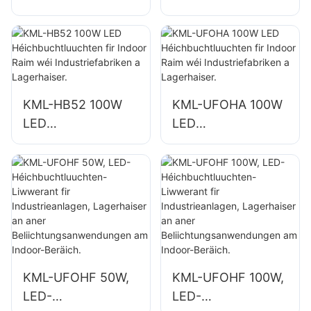
Industrie- a
Héichbuchtluuchte
Biergbauluuchten
n fir Indoor Raim
fir Indoor Raim wéi
wéi
Turnsäll a
Reparaturatelieren
Lagerhale.
a Lagerhaiser.
KML-HB52 100W
KML-UFOHA 100W
LED
LED
Héichbuchtluuchte
Héichbuchtluuchte
n fir Indoor Raim
n fir Indoor Raim
wéi
wéi
Industriefabriken a
Industriefabriken a
Lagerhaiser.
Lagerhaiser.
KML-UFOHF 50W,
KML-UFOHF 100W,
LED-
LED-