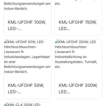
KML-UFOHF 100W,
KML-UFOHF 150W,
LED-
LED
Héichbuchtluuchte
Héichbuchtluuchte
n-Liwwerant fir
n-Liwwerant fir
Industrieanlagen,
Indoorbeliichtung
Lagerhaiser an
an
aner
Industrieanlagen,
Beliichtungsanwen
Turnsäll, etc.
dungen am Indoor-
Beräich.
KML-UFOHF 50W,
KML-UFOHF 200W,
LED-
LED
Héichbuchtluuchte
Héichbuchtluuchte
n-Liwwerant fir
n-Liwwerant fir