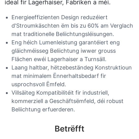
ideal fir Lagerhaiser, Fabriken a méi.
Energieeffizienten Design reduzéiert
d'Stroumkäschten ëm bis zu 60% am Verglach
mat traditionelle Beliichtungsléisungen.
Eng héich Lumenleistung garantéiert eng
gläichméisseg Beliichtung iwwer grouss
Flächen ewéi Lagerhaiser a Turnsäll.
Laang haltbar, hëtzebeständeg Konstruktioun
mat minimalem Ënnerhaltsbedarf fir
usprochsvoll Ëmfeld.
Villsäiteg Kompatibilitéit fir industriell,
kommerziell a Geschäftsëmfeld, déi robust
Beliichtung erfuerderen.
Betrëfft