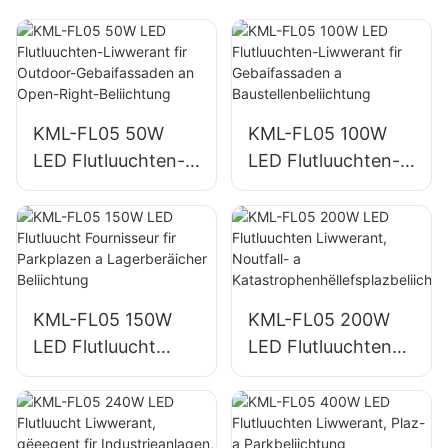
KML-FL05 50W
KML-FL05 100W
LED Flutluuchten-
LED Flutluuchten-
Liwwerant fir
Liwwerant fir
Outdoor-
Gebaifassaden a
Gebaifassaden an
Baustellenbeliichtu
Open-Right-
ng
Beliichtung
KML-FL05 150W
KML-FL05 200W
LED Flutluucht
LED Flutluuchten
Fournisseur fir
Liwwerant,
Parkplazen a
Noutfall- a
Lagerberäicher
Katastrophenhëllef