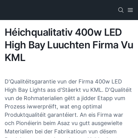
Héichqualitativ 400w LED
High Bay Luuchten Firma Vu
KML
D'Qualitéitsgarantie vun der Firma 400w LED
High Bay Lights ass d'Stäerkt vu KML. D'Qualitéit
vun de Rohmaterialien gëtt a jidder Etapp vum
Prozess iwwerpréift, wat eng optimal
Produktqualitéit garantéiert. An eis Firma war
och Pionéierin beim Asaz vu gutt ausgewielte
Materialien bei der Fabrikatioun vun dësem