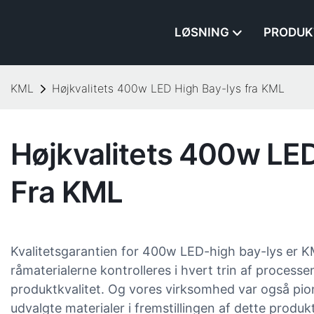
LØSNING
PRODUK
KML
Højkvalitets 400w LED High Bay-lys fra KML
Højkvalitets 400w LE
Fra KML
Kvalitetsgarantien for 400w LED-high bay-lys er KMLs
råmaterialerne kontrolleres i hvert trin af processe
produktkvalitet. Og vores virksomhed var også pion
udvalgte materialer i fremstillingen af ​​dette produ