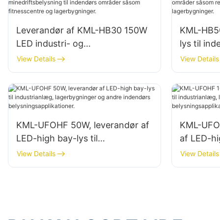
Leverandør af KML-HB30 150W
KML-HB50
LED industri- og
lys til i
minedriftsbelysning til indendørs
reparati
View Details
View Details
områder såsom fitnesscentre og
lagerbygn
lagerbygninger.
KML-UFOHF 50W, leverandør af
KML-UFOH
LED-high bay-lys til
af LED-hi
industrianlæg, lagerbygninger
industria
View Details
View Details
og andre indendørs
og andre
belysningsapplikationer.
belysning