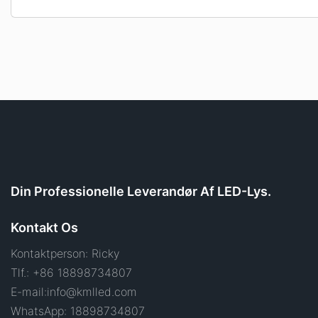
Din Professionelle Leverandør Af LED-Lys.
Kontakt Os
Kontaktperson: Ricky
Tlf.: +86 18898734807
E-mail:
info@kmlled.com
WhatsApp: 18898734807