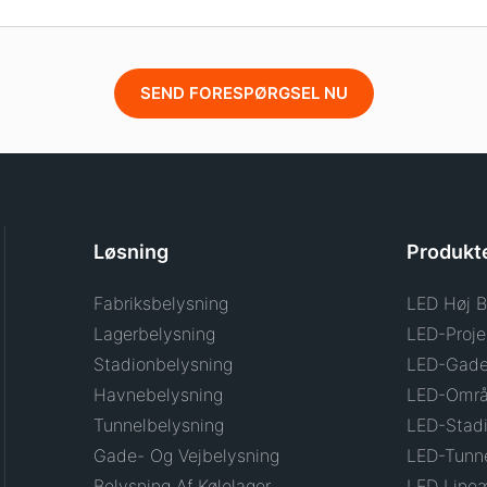
SEND FORESPØRGSEL NU
Løsning
Produkt
Fabriksbelysning
LED Høj B
Lagerbelysning
LED-Proje
Stadionbelysning
LED-Gade
Havnebelysning
LED-Områ
Tunnelbelysning
LED-Stadi
Gade- Og Vejbelysning
LED-Tunne
Belysning Af Kølelager
LED Lineæ