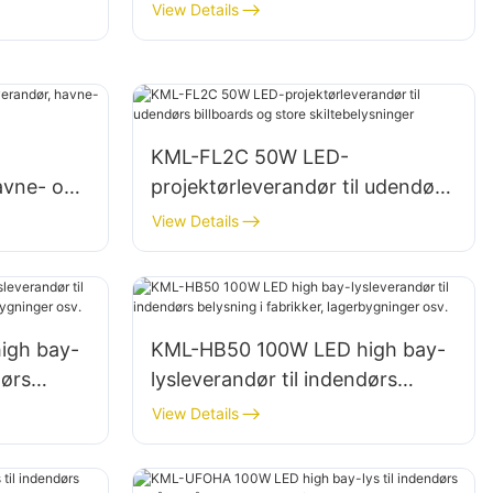
katastrofehjælpsprojekter
View Details
KML-FL2C 50W LED-
avne- og
projektørleverandør til udendørs
billboards og store
View Details
skiltebelysninger
igh bay-
KML-HB50 100W LED high bay-
dørs
lysleverandør til indendørs
belysning i fabrikker,
View Details
lagerbygninger osv.