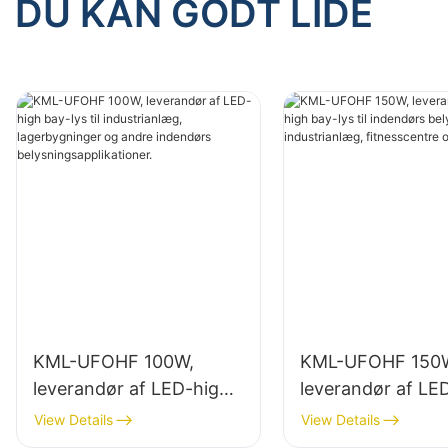
DU KAN GODT LIDE
KML-UFOHF 100W,
KML-UFOHF 150
leverandør af LED-high
leverandør af LE
bay-lys til industrianlæg,
bay-lys til indend
View Details
View Details
lagerbygninger og andre
belysning i