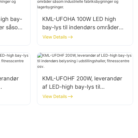
igh bay-
KML-UFOHA 100W LED high
der såsom
bay-lys til indendørs områder
ninger og
såsom industrielle
View Details
fabriksbygninger og
lagerbygninger.
erandør
KML-UFOHF 200W, leverandør
af LED-high bay-lys til
indendørs belysning i
View Details
entre osv.
udstillingshaller, fitnesscentre
osv.