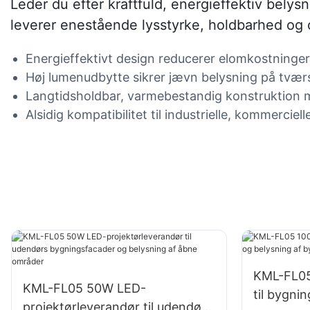
Leder du efter kraftfuld, energieffektiv belys
leverer enestående lysstyrke, holdbarhed og 
Energieffektivt design reducerer elomkostninger
Høj lumenudbytte sikrer jævn belysning på tvær
Langtidsholdbar, varmebestandig konstruktion m
Alsidig kompatibilitet til industrielle, kommercie
KML-FL05
KML-FL05 50W LED-
til bygni
projektørleverandør til udendørs