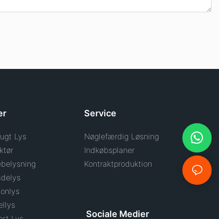
er
Service
ugt Lys
Nøglefærdig Løsning
ktør
Indkøbsplaner
belysning
Kontraktproduktion
delys
onlys
llys
Sociale Medier
rt Lys