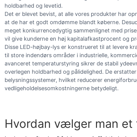
holdbarhed og levetid.
Det er blevet bevist, at alle vores produkter har 
at de har et godt omdømme blandt køberne. Desude
meget konkurrencedygtig sammenlignet med prisen
vil give kunderne en høj kapitalafkastprocent og pr
Disse LED-højbay-lys er konstrueret til at levere k
til store indendørs områder i industrielle, kommerciel
avanceret temperaturstyring sikrer de stabil ydeev
overlegen holdbarhed og pålidelighed. De erstatter e
belysningssystemer, hvilket reducerer energiforbr
vedligeholdelsesomkostningerne betydeligt.
Hvordan vælger man et 