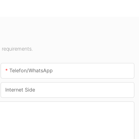
ngshaller,
underføringer.
centre osv.
 requirements.
Telefon/whatsApp
Internet Side