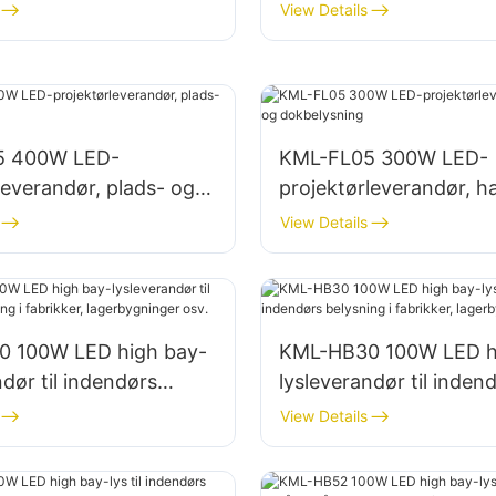
pladser
parkeringspladser og
View Details
opbevaringsområder
5 400W LED-
KML-FL05 300W LED-
leverandør, plads- og
projektørleverandør, h
sning
dokbelysning
View Details
 100W LED high bay-
KML-HB30 100W LED h
ndør til indendørs
lysleverandør til inden
i fabrikker,
belysning i fabrikker,
View Details
inger osv.
lagerbygninger osv.