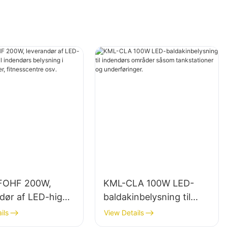
FOHF 200W,
KML-CLA 100W LED-
dør af LED-high
baldakinbelysning til
 til indendørs
indendørs områder
ils
View Details
ng i
såsom tankstationer og