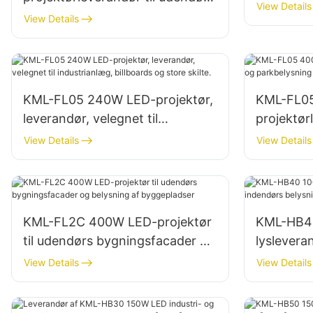
af bygge
View Details
bygningsfacader og belysning
View Details
af åbne områder
KML-FL05 240W LED-projektør,
KML-FL0
leverandør, velegnet til
projektør
industrianlæg, billboards og
parkbely
View Details
View Details
store skilte.
KML-FL2C 400W LED-projektør
KML-HB40
til udendørs bygningsfacader og
lyslevera
belysning af byggepladser
belysning 
View Details
View Details
lagerbygn