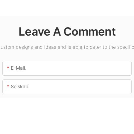
indendørs
udstilli
.
belysningsapplikationer.
fitness
Leave A Comment
stom designs and ideas and is able to cater to the specific
E-Mail.
Selskab