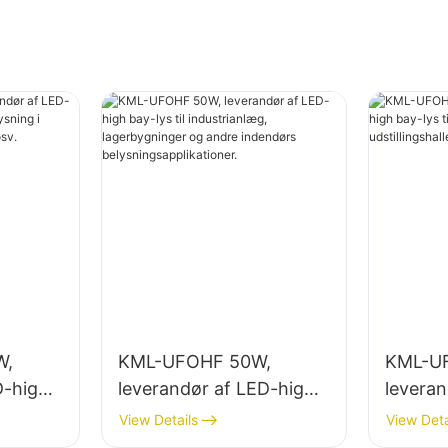
W,
KML-UFOHF 50W,
KML-U
D-high
leverandør af LED-high
leveran
ørs
bay-lys til industrianlæg,
bay-lys
View Details
View Deta
lagerbygninger og andre
belysni