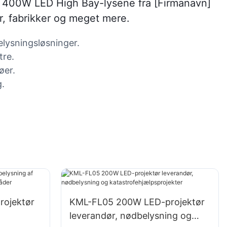
rum? 400W LED High Bay-lysene fra [Firmanavn]
r, fabrikker og meget mere.
elysningsløsninger.
tre.
øer.
g.
ojektør
KML-FL05 200W LED-projektør
leverandør, nødbelysning og