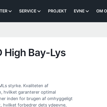
TER
SERVICE
PROJEKT
EVNE
OM O
D High Bay-Lys
 styrke. Kvaliteten af ​​
n, hvilket garanterer optimal
er inden for brugen af ​​omhyggeligt
kt, hvilket forbedrer dets ydeevne,