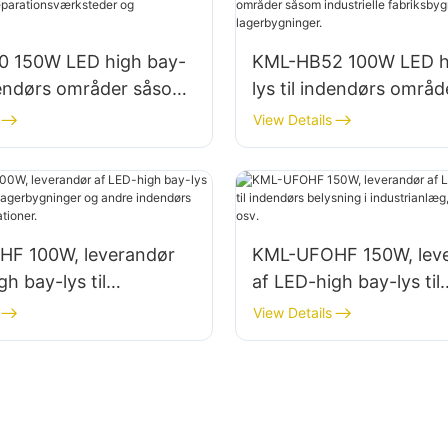
 150W LED high bay-
KML-HB52 100W LED h
ndendørs områder såsom
lys til indendørs områ
onsværksteder og
industrielle fabriksbyg
View Details
inger.
lagerbygninger.
F 100W, leverandør
KML-UFOHF 150W, lev
gh bay-lys til
af LED-high bay-lys til
nlæg, lagerbygninger
indendørs belysning i
View Details
 indendørs
industrianlæg, fitnessc
sapplikationer.