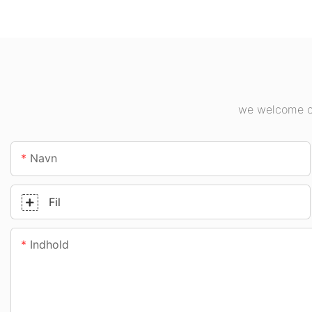
indendørs
industrianlæg,
belysningsapplikationer.
fitnesscentre osv
we welcome cu
Navn
Fil
Indhold