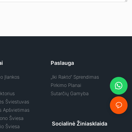
ai
Paslauga
o Įlankos
„Iki Rakto“ Sprendimas
Pirkimo Planai
ktorius
Sutarčių Gamyba
s Šviestuvas
s Apšvietimas
ono Šviesa
Socialinė Žiniasklaida
io Šviesa