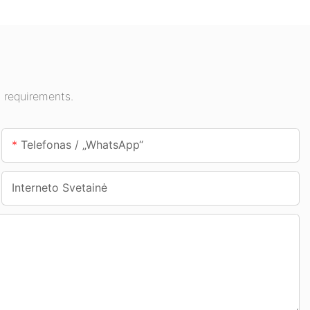
 sporto salėse ir
požeminės perėjos.
 requirements.
Telefonas / „WhatsApp“
Interneto Svetainė