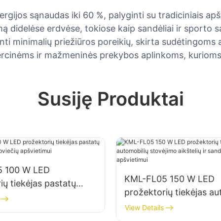
rgijos sąnaudas iki 60 %, palyginti su tradiciniais ap
ą didelėse erdvėse, tokiose kaip sandėliai ir sporto s
anti minimalių priežiūros poreikių, skirta sudėtingoms
inėms ir mažmeninės prekybos aplinkoms, kurioms re
Susiję Produktai
 100 W LED
KML-FL05 150 W LED
ių tiekėjas pastatų
prožektorių tiekėjas au
ir statybviečių
stovėjimo aikštelių ir
View Details
ui
sandėliavimo zonų apšv