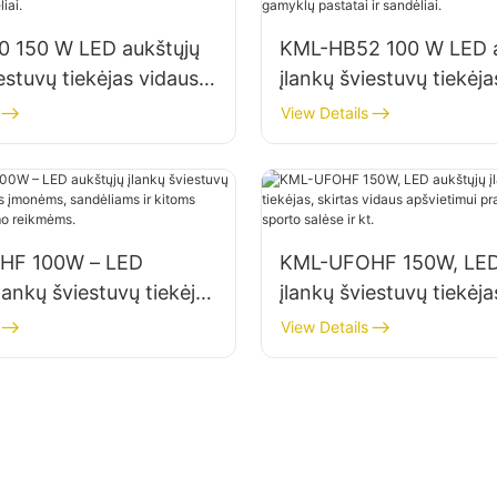
 150 W LED aukštųjų
KML-HB52 100 W LED 
estuvų tiekėjas vidaus
įlankų šviestuvų tiekėja
, tokioms kaip
patalpoms, tokioms ka
View Details
irbtuvės ir sandėliai.
pramoniniai gamyklų pas
sandėliai.
HF 100W – LED
KML-UFOHF 150W, LED
lankų šviestuvų tiekėjas
įlankų šviestuvų tiekėja
 įmonėms, sandėliams
vidaus apšvietimui pr
View Details
 patalpų apšvietimo
įmonėse, sporto salėse 
.