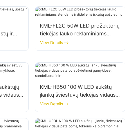
KML-FL2C 50W LED prožektorių
stų ir
tiekėjas lauko reklaminiams
stendams ir dideliems iškabų
View Details
apšvietimui
ukštųjų
KML-HB50 100 W LED aukštų
s vidaus
įlankų šviestuvų tiekėjas vidaus
myklose,
patalpų apšvietimui gamyklose,
View Details
sandėliuose ir kt.