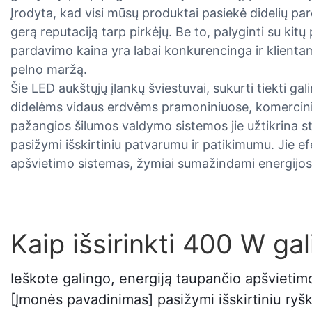
Įrodyta, kad visi mūsų produktai pasiekė didelių par
gerą reputaciją tarp pirkėjų. Be to, palyginti su ki
pardavimo kaina yra labai konkurencinga ir klientams
pelno maržą.
Šie LED aukštųjų įlankų šviestuvai, sukurti tiekti ga
didelėms vidaus erdvėms pramoniniuose, komerciniu
pažangios šilumos valdymo sistemos jie užtikrina st
pasižymi išskirtiniu patvarumu ir patikimumu. Jie ef
apšvietimo sistemas, žymiai sumažindami energijos s
Kaip išsirinkti 400 W ga
Ieškote galingo, energiją taupančio apšviet
[Įmonės pavadinimas] pasižymi išskirtiniu ryš