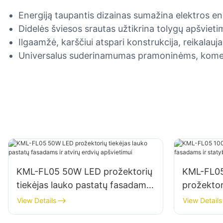
Energiją taupantis dizainas sumažina elektros ene
Didelės šviesos srautas užtikrina tolygų apšvietim
Ilgaamžė, karščiui atspari konstrukcija, reikalauj
Universalus suderinamumas pramoninėms, komerc
KML-FL05 50W LED prožektorių
KML-FL05
tiekėjas lauko pastatų fasadams
prožektor
ir atvirų erdvių apšvietimui
fasadams 
View Details
View Details
apšvietim