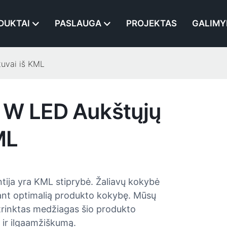
DUKTAI
PASLAUGA
PROJEKTAS
GALIMY
tuvai iš KML
 W LED Aukštųjų
ML
tija yra KML stiprybė. Žaliavų kokybė
nant optimalią produkto kokybę. Mūsų
atrinktas medžiagas šio produkto
ir ilgaamžiškumą.