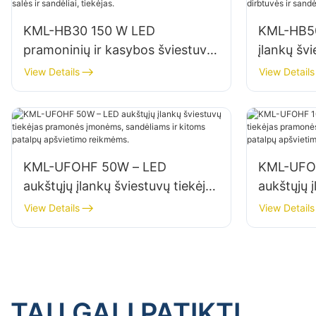
KML-HB30 150 W LED
KML-HB50
pramoninių ir kasybos šviestuvų,
įlankų švi
skirtų vidaus erdvėms, tokioms
patalpoms
View Details
View Details
kaip sporto salės ir sandėliai,
remonto d
tiekėjas.
KML-UFOHF 50W – LED
KML-UFO
aukštųjų įlankų šviestuvų tiekėjas
aukštųjų į
pramonės įmonėms, sandėliams
pramonės
View Details
View Details
ir kitoms patalpų apšvietimo
ir kitoms
reikmėms.
reikmėms
TAU GALI PATIKTI