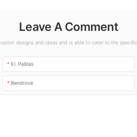
alėse ir
kitoms patalpų
salėse,
apšvietimo reikmėms.
kt.
Leave A Comment
stom designs and ideas and is able to cater to the specific
El. Paštas
Bendrovė