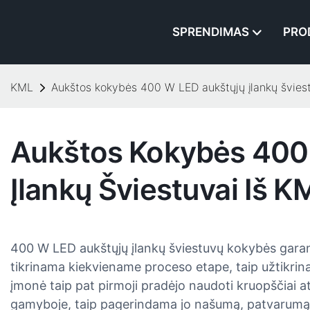
SPRENDIMAS
PRO
KML
Aukštos kokybės 400 W LED aukštųjų įlankų švies
Aukštos Kokybės 400
Įlankų Šviestuvai Iš K
400 W LED aukštųjų įlankų šviestuvų kokybės garan
tikrinama kiekviename proceso etape, taip užtikri
įmonė taip pat pirmoji pradėjo naudoti kruopščiai 
gamyboje, taip pagerindama jo našumą, patvarumą 