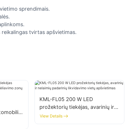
švietimo sprendimais.
alės.
 aplinkoms.
ikalingas tvirtas apšvietimas.
KML-FL05 200 W LED
prožektorių tiekėjas, avarinių ir
tomobilių
nelaimių padarinių likvidavimo
View Details
vietų apšvietimas
ietimui