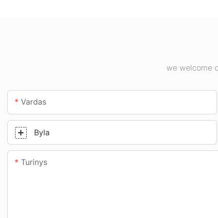
kitoms patalpų
įmonėse, sporto s
apšvietimo reikmėms.
kt.
we welcome cu
Vardas
Byla
Turinys