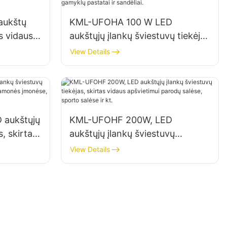
aukštų
KML-UFOHA 100 W LED
s vidaus
aukštųjų įlankų šviestuvų tiekėjas
ip
vidaus patalpoms, tokioms kaip
View Details
tatai ir
pramoniniai gamyklų pastatai ir
sandėliai.
 aukštųjų
KML-UFOHF 200W, LED
s, skirtas
aukštųjų įlankų šviestuvų
amonės
tiekėjas, skirtas vidaus
View Details
ir kt.
apšvietimui parodų salėse,
sporto salėse ir kt.