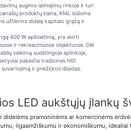
davimų augimo laimėjimų rinkoje ir turi
tų panašių produktų kaina, KML siūloma
 užtikrins didelę kapitalo grąžą ir
lingą 400 W apšvietimą, yra skirti
ose ir rekreaciniuose objektuose. Dėl
abilų veikimą sudėtingoje aplinkoje,
ektyviai pakeičia tradicines HID
uvartojimą ir priežiūros išlaidas.
lios LED aukštųjų įlankų 
imo didelėms pramoninėms ar komercinėms erdvė
kumu, ilgaamžiškumu ir ekonomiškumu, idealiai 