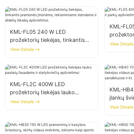
KML-FL0
KML-FL05 240 W LED
prožektori
prožektorių tiekėjas, tinkantis
parkų apš
View Details
pramonės įmonėms,
View Details
reklaminiams stendams ir didelių
iškabų apšvietimui.
KML-FL2C 400W LED
KML-HB40
prožektorių tiekėjas lauko
įlankų švi
pastatų fasadams ir statybviečių
View Details
patalpų a
View Details
apšvietimui
sandėliuos