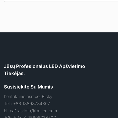
Jūsų Profesionalus LED Apšvietimo
Tiekėjas.
Susisiekite Su Mumis
Kontaktinis asmuo: Ricky
Tel.: +86 18898734807
El. paštas:
info@kmlled.com
„WhatsApp“: 18898734807