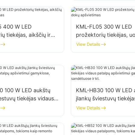
5 400 W LED
KML-FL05 300 W LED
ų tiekėjas, aikščių ir
prožektorių tiekėjas, uo
vietimas
dokų apšvietimas
View Details
 100 W LED aukštų
KML-HB30 100 W LED a
estuvų tiekėjas vidaus
įlankų šviestuvų tiekėja
pšvietimui gamyklose,
patalpų apšvietimui ga
View Details
e ir kt.
sandėliuose ir kt.