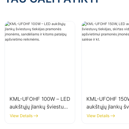
KML-UFOHF 100W – LED
KML-UFOHF 150W
aukštųjų įlankų šviestuvų
aukštųjų įlankų š
tiekėjas pramonės
tiekėjas, skirtas 
View Details
View Details
įmonėms, sandėliams ir
apšvietimui pram