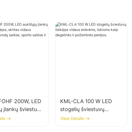
FOHF 200W, LED
KML-CLA 100 W LED
ų įlankų šviestuvų
stogelių šviestuvų
s, skirtas vidaus
tiekėjas vidaus erdvėms,
ils
View Details
imui parodų
tokioms kaip degalinės ir