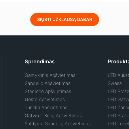
SIŲSTI UŽKLAUSĄ DABAR
Sprendimas
Produkt
Gamyklinis Apšvietimas
LED Aukšt
Sandėlio Apšvietimas
Šviesa
Stadiono Apšvietimas
LED Prože
Uosto Apšvietimas
LED Gatvė
Tunelio Apšvietimas
LED Zono
Gatvių Ir Kelių Apšvietimas
LED Stadi
Šaldymo Sandėlių Apšvietimas
LED Tunel