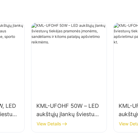
, LED
KML-UFOHF 50W – LED
KML-U
viestuvų
aukštųjų įlankų šviestuvų
aukštųj
vidaus
tiekėjas pramonės
tiekėja
View Details
View Deta
onės
įmonėms, sandėliams ir
apšviet