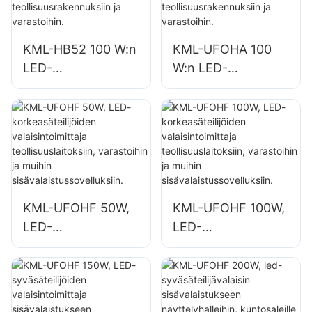
varastoihin.
KML-HB52 100 W:n
KML-UFOHA 100
LED-
W:n LED-
syväsäteilijävalaisin
syväsäteilijöiden
sisätiloihin, kuten
toimittaja
teollisuusrakennuks
sisätiloihin, kuten
iin ja varastoihin.
teollisuusrakennuks
iin ja varastoihin.
KML-UFOHF 50W,
KML-UFOHF 100W,
LED-
LED-
korkeasäteilijöiden
korkeasäteilijöiden
valaisintoimittaja
valaisintoimittaja
teollisuuslaitoksiin,
teollisuuslaitoksiin,
varastoihin ja
varastoihin ja