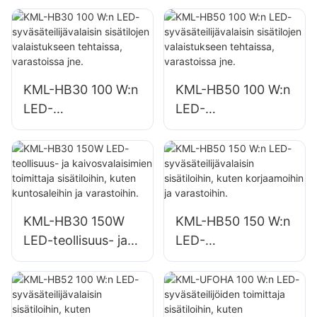
julkisivuihin ja
sisätilojen
työmaavalaistuksee
valaistukseen
n
tehtaissa,
varastoissa jne.
KML-HB30 100 W:n
KML-HB50 100 W:n
LED-
LED-
syväsäteilijävalaisin
syväsäteilijävalaisin
sisätilojen
sisätilojen
valaistukseen
valaistukseen
tehtaissa,
tehtaissa,
varastoissa jne.
varastoissa jne.
KML-HB30 150W
KML-HB50 150 W:n
LED-teollisuus- ja
LED-
kaivosvalaisimien
syväsäteilijävalaisin
toimittaja
sisätiloihin, kuten
sisätiloihin, kuten
korjaamoihin ja
kuntosaleihin ja
varastoihin.