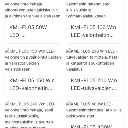
KML-FL05 50W
KML-FL05 100 W:n
LED-
LED-valonheitin
valonheitintoimittaj
rakennusten
a ulkorakennusten
julkisivuihin ja
julkisivuihin ja
työmaavalaistuksee
avoimen tilan
n
valaistukseen
KML-FL05 150 W:n
KML-FL05 200 W:n
LED-valonheitin
LED-tulvavalojen
pysäköintialueiden
toimittaja, hätä- ja
ja varastoalueiden
katastrofiapukohtei
valaistukseen
den valaistus
KML-FL05 400W