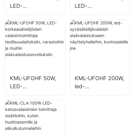
LED-
LED-
korkeasäteilijöiden
syväsäteilijöiden
valaisintoimittaja
valaisintoimittaja
teollisuuslaitoksiin,
sisävalaistukseen
varastoihin ja
teollisuuslaitoksissa
muihin
, kuntosaleilla jne.
sisävalaistussovellu
ksiin.
KML-UFOHF 50W,
KML-UFOHF 200W,
LED-
led-
korkeasäteilijöiden
syväsäteilijävalaisin
valaisintoimittaja
sisävalaistukseen
teollisuuslaitoksiin,
näyttelyhalleihin,
varastoihin ja
kuntosaleille jne.
muihin