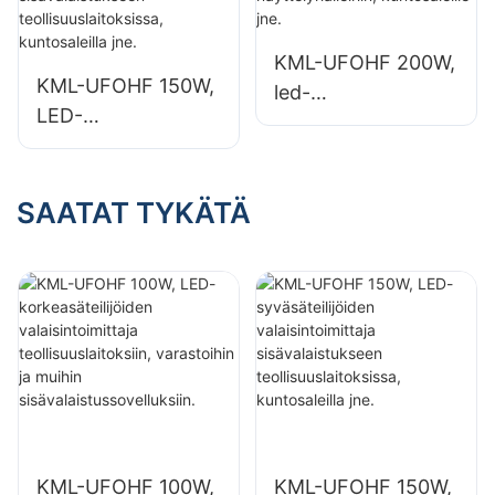
muihin
muihin
sisävalaistussovellu
sisävalaistussovellu
KML-UFOHF 200W,
ksiin.
ksiin.
KML-UFOHF 150W,
led-
LED-
syväsäteilijävalaisin
syväsäteilijöiden
sisävalaistukseen
valaisintoimittaja
näyttelyhalleihin,
sisävalaistukseen
SAATAT TYKÄTÄ
kuntosaleille jne.
teollisuuslaitoksissa
, kuntosaleilla jne.
KML-UFOHF 100W,
KML-UFOHF 150W,