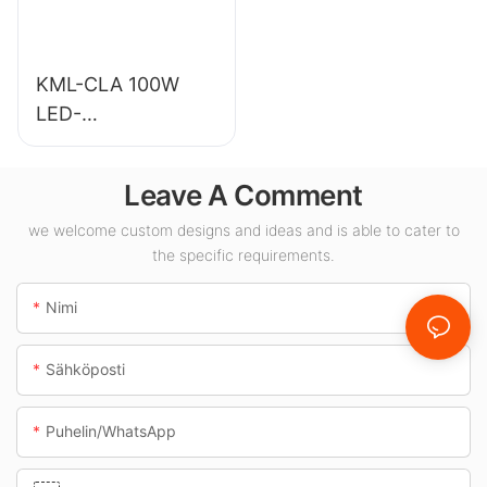
sisävalaistussovellu
ksiin.
KML-CLA 100W
LED-
katosvalaisimien
toimittaja
Leave A Comment
sisätiloihin, kuten
huoltoasemille ja
we welcome custom designs and ideas and is able to cater to
the specific requirements.
alikulkutunneleihin.
Nimi
Sähköposti
Puhelin/WhatsApp