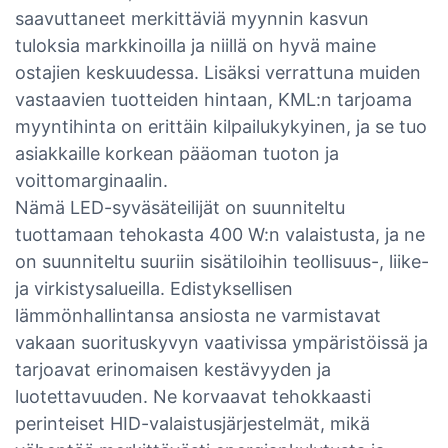
saavuttaneet merkittäviä myynnin kasvun
tuloksia markkinoilla ja niillä on hyvä maine
ostajien keskuudessa. Lisäksi verrattuna muiden
vastaavien tuotteiden hintaan, KML:n tarjoama
myyntihinta on erittäin kilpailukykyinen, ja se tuo
asiakkaille korkean pääoman tuoton ja
voittomarginaalin.
Nämä LED-syväsäteilijät on suunniteltu
tuottamaan tehokasta 400 W:n valaistusta, ja ne
on suunniteltu suuriin sisätiloihin teollisuus-, liike-
ja virkistysalueilla. Edistyksellisen
lämmönhallintansa ansiosta ne varmistavat
vakaan suorituskyvyn vaativissa ympäristöissä ja
tarjoavat erinomaisen kestävyyden ja
luotettavuuden. Ne korvaavat tehokkaasti
perinteiset HID-valaistusjärjestelmät, mikä