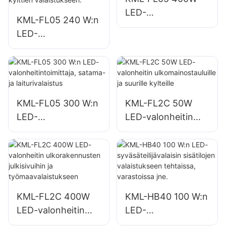
LED-
KML-FL05 240 W:n
valonheitintoimittaj
LED-
a, aukio- ja
valonheitintoimittaj
puistovalaistus
a, sopii
teollisuuslaitoksiin,
mainostauluihin ja
suurten kylttien
KML-FL05 300 W:n
KML-FL2C 50W
valaistukseen.
LED-
LED-valonheitin
valonheitintoimittaj
ulkomainostauluille
a, satama- ja
ja suurille kylteille
laiturivalaistus
KML-FL2C 400W
KML-HB40 100 W:n
LED-valonheitin
LED-
ulkorakennusten
syväsäteilijävalaisin