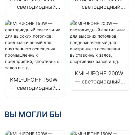
как
как
— светодиодный
— светодиодный
промышленные
промышленные
светильник для
светильник для
заводские здания
заводские здания
высоких
высоких
и склады.
и склады.
потолков,
потолков,
предназначенный
предназначенный
для
для
промышленных
промышленных
предприятий,
предприятий,
складов и других
складов и других
KML-UFOHF 200W
KML-UFOHF 150W
помещений.
помещений.
— светодиодный
— светодиодный
светильник для
светильник для
высоких
высоких
потолков,
потолков,
ВЫ МОГЛИ БЫ
предназначенный
предназначенный
для внутреннего
для внутреннего
освещения