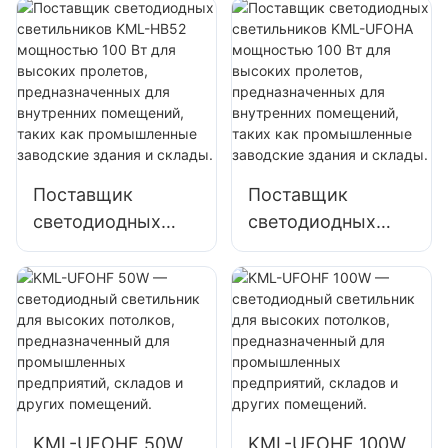
шахтерских
мощностью 150
светильников
Вт для высоких
KML-HB30
помещений, таких
мощностью 150
как ремонтные
Вт для внутренних
мастерские и
помещений, таких
склады.
как спортзалы и
Поставщик
Поставщик
склады.
светодиодных
светодиодных
светильников
светильников
KML-HB52
KML-UFOHA
мощностью 100
мощностью 100
Вт для высоких
Вт для высоких
пролетов,
пролетов,
предназначенных
предназначенных
для внутренних
для внутренних
помещений, таких
помещений, таких
KML-UFOHF 50W
KML-UFOHF 100W