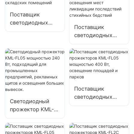
освещения
строительных
фасадов зданий и
площадок
Поставщик
открытых
светодиодных
пространств
Поставщик
прожекторов
светодиодных
KML-FL05
прожекторов
мощностью 150
KML-FL05
Вт для освещения
мощностью 200
парковок и
Вт для аварийного
складских
освещения и
помещений
освещения мест
Поставщик
ликвидации
светодиодных
последствий
Светодиодный
прожекторов
стихийных
прожектор KML-
KML-FL05
бедствий
FL05 мощностью
мощностью 400
240 Вт,
Вт, освещение
подходящий для