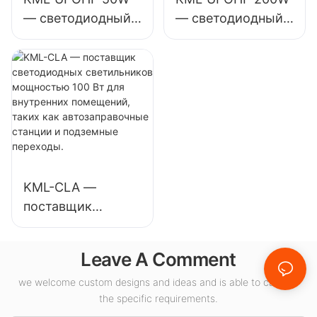
помещений.
спортивных залов
— светодиодный
— светодиодный
и т. д.
светильник для
светильник для
высоких
высоких
потолков,
потолков,
предназначенный
предназначенный
для
для внутреннего
промышленных
освещения
предприятий,
выставочных
складов и других
залов, спортивных
KML-CLA —
помещений.
залов и т.д.
поставщик
светодиодных
светильников
Leave A Comment
мощностью 100
Вт для внутренних
we welcome custom designs and ideas and is able to cater to
the specific requirements.
помещений, таких