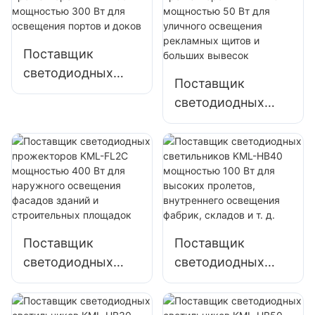
площадей и
промышленных
парков
предприятий,
Поставщик
рекламных щитов
светодиодных
и освещения
Поставщик
прожекторов
больших вывесок.
светодиодных
KML-FL05
прожекторов
мощностью 300
KML-FL2C
Вт для освещения
мощностью 50 Вт
портов и доков
для уличного
освещения
рекламных щитов
и больших
Поставщик
Поставщик
вывесок
светодиодных
светодиодных
прожекторов
светильников
KML-FL2C
KML-HB40