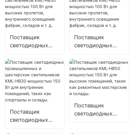
мощностью 400
мощностью 100
Вт для наружного
Вт для высоких
освещения
пролетов,
фасадов зданий и
внутреннего
строительных
освещения
Поставщик
Поставщик
площадок
фабрик, складов и
светодиодных
светодиодных
т. д.
светильников
светильников
KML-HB30
KML-HB50
мощностью 100
мощностью 100
Вт для высоких
Вт для высоких
пролетов,
пролетов,
внутреннего
внутреннего
освещения
освещения
Поставщик
фабрик, складов и
фабрик, складов и
Поставщик
светодиодных
т. д.
т. д.
светодиодных
светильников
промышленных и
KML-HB50