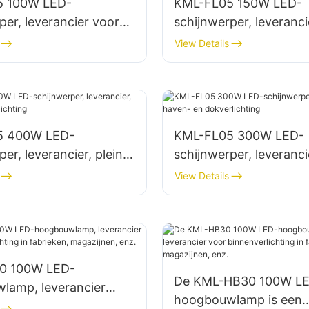
5 100W LED-
KML-FL05 150W LED-
per, leverancier voor
schijnwerper, leveranci
ichting en verlichting
parkeerterrein- en
View Details
laatsen.
opslagruimteverlichting
5 400W LED-
KML-FL05 300W LED-
er, leverancier, plein-
schijnwerper, leveranci
rlichting
haven- en dokverlichti
View Details
0 100W LED-
De KML-HB30 100W L
lamp, leverancier
hoogbouwlamp is een
enverlichting in