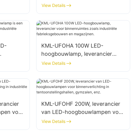
leverancier voor
View Details
brieken,
binnenverlichting in fabrieken,
magazijnen, enz.
ED-
KML-UFOHA 100W LED-
hoogbouwlamp, leverancier
nruimtes
voor binnenruimtes zoals
View Details
industriële fabrieksgebouwen en
magazijnen.
rancier
KML-UFOHF 200W, leverancier
pen voor
van LED-hoogbouwlampen voor
ustriële
binnenverlichting in
View Details
, enz.
tentoonstellingshallen,