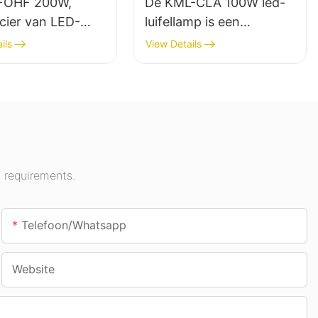
FOHF 200W,
De KML-CLA 100W led-
cier van LED-
luifellamp is een
uwlampen voor
leverancier voor
ils
View Details
erlichting in
binnenruimtes zoals
stellingshallen,
tankstations en tunnels.
en, enz.
 requirements.
Telefoon/whatsapp
Website