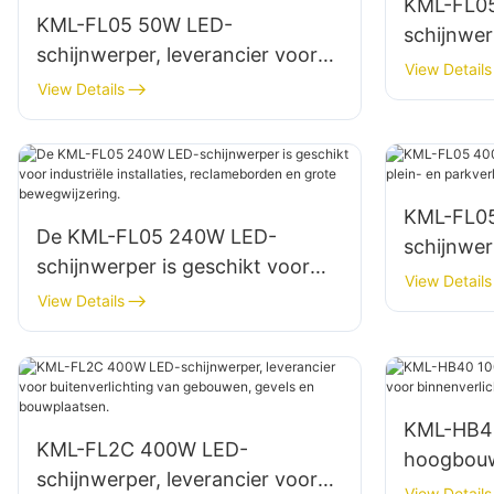
KML-FL0
KML-FL05 50W LED-
schijnwer
schijnwerper, leverancier voor
gevelverl
View Details
buitenverlichting van
View Details
op bouwp
gebouwgevels en openbare
ruimtes.
KML-FL0
De KML-FL05 240W LED-
schijnwerp
schijnwerper is geschikt voor
en parkve
View Details
industriële installaties,
View Details
reclameborden en grote
bewegwijzering.
KML-HB4
KML-FL2C 400W LED-
hoogbouw
schijnwerper, leverancier voor
voor binn
View Details