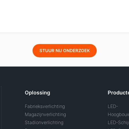
STUUR NU ONDERZOEK
Oplossing
Product
Fabrieksverlichting
LED-
Magazijnverlichting
Hoogbouw
Stadionverlichting
LED-Schij