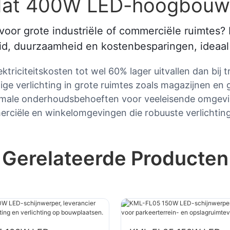
f dat 400W LED-hoogbouw
g voor grote industriële of commerciële ruimt
eid, duurzaamheid en kostenbesparingen, ideaal
riciteitskosten tot wel 60% lager uitvallen dan bij t
ige verlichting in grote ruimtes zoals magazijnen en
nimale onderhoudsbehoeften voor veeleisende omgev
mmerciële en winkelomgevingen die robuuste verlichting
Gerelateerde Producten