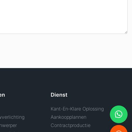
en
Dienst
Kant-En-Klare Oplossing
verlichting
Aankoopplannen
nwerper
Contractproductie