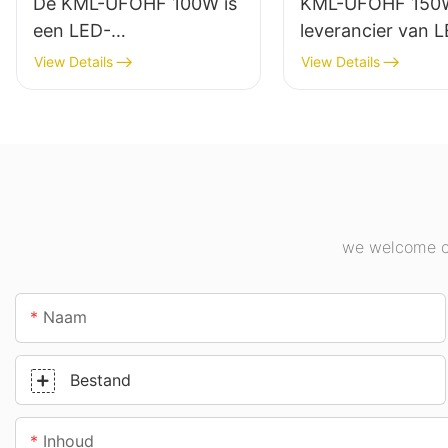
De KML-UFOHF 100W is
KML-UFOHF 150
een LED-
leverancier van 
hoogbouwlamp,
hoogbouwlampen
View Details
View Details
geschikt voor industriële
binnenverlichting
complexen, magazijnen
industriële compl
en andere
sporthallen, enz.
binnenverlichtingstoepa
ssingen.
we welcome cu
Naam
Bestand
Inhoud