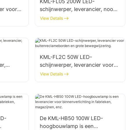
KML-FL05 200W LED-
er voor
schijnwerper, leverancier, nood-
en rampenverlichting
View Details
.
KML-FL2C 50W LED-
er,
schijnwerper, leverancier voor
ng
buitenreclameborden en grote
View Details
bewegwijzering.
ED-
De KML-HB50 100W LED-
hoogbouwlamp is een