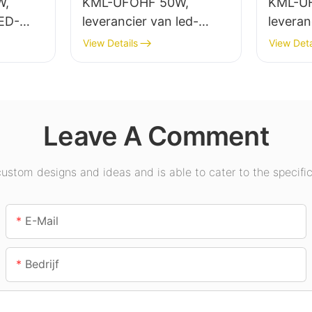
W,
KML-UFOHF 50W,
KML-U
LED-
leverancier van led-
leveran
 voor
hoogbouwlampen voor
hoogbo
View Details
View Deta
 in
industriële installaties,
binnenv
exen,
magazijnen en andere
tentoon
binnenverlichtingstoepa
gymzal
ssingen.
Leave A Comment
stom designs and ideas and is able to cater to the specific
E-Mail
Bedrijf