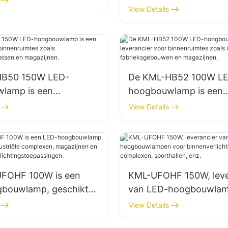
leverancier voor
View Details
, magazijnen, enz.
binnenverlichting in fa
magazijnen, enz.
HB50 150W LED-
De KML-HB52 100W L
lamp is een
hoogbouwlamp is een
er voor binnenruimtes
leverancier voor binne
View Details
aratiewerkplaatsen en
zoals industriële
en.
fabrieksgebouwen en
magazijnen.
FOHF 100W is een
KML-UFOHF 150W, leve
bouwlamp, geschikt
van LED-hoogbouwlam
striële complexen,
binnenverlichting in ind
View Details
en en andere
complexen, sporthallen