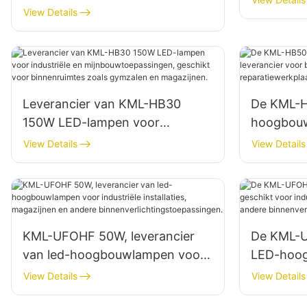
buitenverlichting van gebouwen,
View Details
fabrieken
gevels en bouwplaatsen.
Leverancier van KML-HB30
De KML-
150W LED-lampen voor
hoogbouw
industriële en
leveranci
View Details
View Details
mijnbouwtoepassingen,
zoals rep
geschikt voor binnenruimtes
magazijn
zoals gymzalen en magazijnen.
KML-UFOHF 50W, leverancier
De KML-U
van led-hoogbouwlampen voor
LED-hoog
industriële installaties,
voor indu
View Details
View Details
magazijnen en andere
magazijn