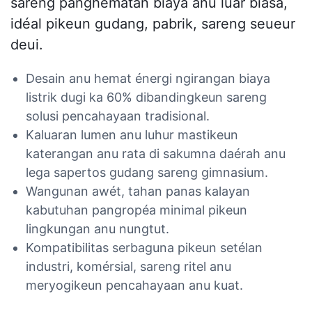
sareng panghematan biaya anu luar biasa,
idéal pikeun gudang, pabrik, sareng seueur
deui.
Desain anu hemat énergi ngirangan biaya
listrik dugi ka 60% dibandingkeun sareng
solusi pencahayaan tradisional.
Kaluaran lumen anu luhur mastikeun
katerangan anu rata di sakumna daérah anu
lega sapertos gudang sareng gimnasium.
Wangunan awét, tahan panas kalayan
kabutuhan pangropéa minimal pikeun
lingkungan anu nungtut.
Kompatibilitas serbaguna pikeun setélan
industri, komérsial, sareng ritel anu
meryogikeun pencahayaan anu kuat.