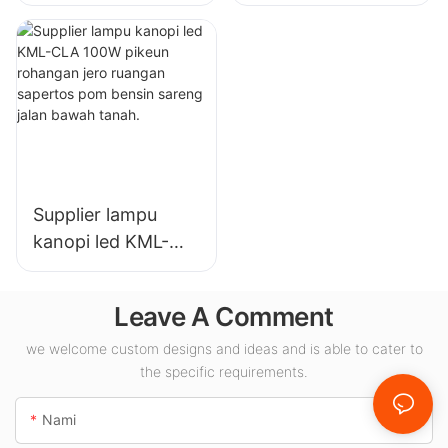
teluk tinggi led
teluk tinggi led
pikeun pabrik
pikeun lampu jero
industri, gudang,
ruangan di Aula
sareng aplikasi
Pameran,
lampu jero ruangan
gimnasium, jsb.
anu sanésna.
Supplier lampu
kanopi led KML-
CLA 100W pikeun
rohangan jero
Leave A Comment
ruangan sapertos
pom bensin sareng
we welcome custom designs and ideas and is able to cater to
the specific requirements.
jalan bawah tanah.
Nami