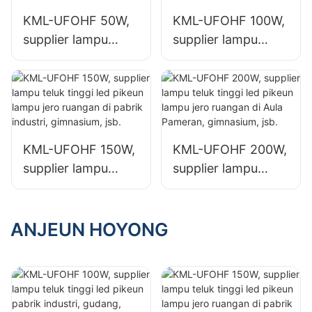
gudang.
sareng gudang.
KML-UFOHF 50W,
KML-UFOHF 100W,
supplier lampu
supplier lampu
teluk tinggi led
teluk tinggi led
pikeun pabrik
pikeun pabrik
industri, gudang,
industri, gudang,
sareng aplikasi
sareng aplikasi
lampu jero ruangan
lampu jero ruangan
KML-UFOHF 150W,
KML-UFOHF 200W,
anu sanésna.
anu sanésna.
supplier lampu
supplier lampu
teluk tinggi led
teluk tinggi led
pikeun lampu jero
pikeun lampu jero
ruangan di pabrik
ruangan di Aula
ANJEUN HOYONG
industri,
Pameran,
gimnasium, jsb.
gimnasium, jsb.