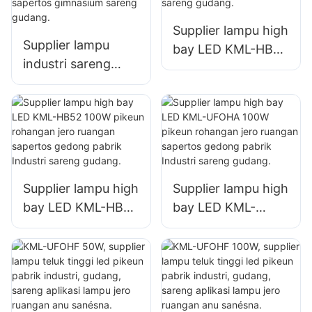
Supplier lampu high
Supplier lampu
bay LED KML-HB50
industri sareng
150W pikeun
pertambangan LED
rohangan jero
KML-HB30 150W
ruangan sapertos
kanggo rohangan
bengkel perbaikan
jero ruangan
sareng gudang.
sapertos
gimnasium sareng
Supplier lampu high
Supplier lampu high
gudang.
bay LED KML-HB52
bay LED KML-
100W pikeun
UFOHA 100W
rohangan jero
pikeun rohangan
ruangan sapertos
jero ruangan
gedong pabrik
sapertos gedong
Industri sareng
pabrik Industri