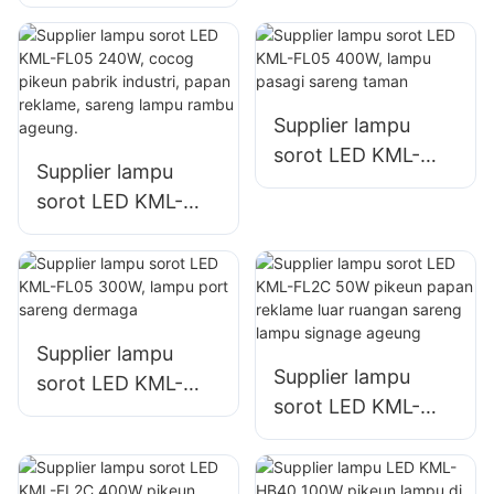
FL05 150W pikeun
lokasi darurat
lampu tempat
sareng bencana
parkir sareng
tempat
panyimpenan
Supplier lampu
sorot LED KML-
Supplier lampu
FL05 400W, lampu
sorot LED KML-
pasagi sareng
FL05 240W, cocog
taman
pikeun pabrik
industri, papan
reklame, sareng
lampu rambu
Supplier lampu
Supplier lampu
ageung.
sorot LED KML-
sorot LED KML-
FL05 300W, lampu
FL2C 50W pikeun
port sareng
papan reklame luar
dermaga