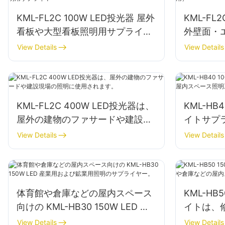
KML-FL2C 100W LED投光器 屋外
KML-FL
看板や大型看板照明用サプライヤ
外壁面・
ー
View Details
View Details
KML-FL2C 400W LED投光器は、
KML-HB
屋外の建物のファサードや建設現
イトサプ
場の照明に使用されます。
明工場、
View Details
View Details
体育館や倉庫などの屋内スペース
KML-HB
向けの KML-HB30 150W LED 産
イトは、
業用および鉱業用照明のサプライ
内スペー
View Details
View Details