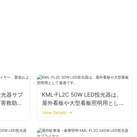
ED投光器サプ
KML-FL2C 50W LED投光器は、
災害救助現
屋外看板や大型看板照明用として
最適です。
View Details