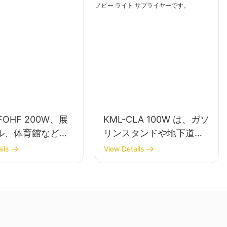
FOHF 200W、展
KML-CLA 100W は、ガソ
ル、体育館などの
リンスタンドや地下道な
用の LED ハイベ
どの屋内スペース向けの
ils
View Details
トサプライヤー。
LED キャノピー ライト サ
プライヤーです。