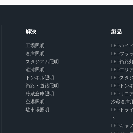
解決
製品
工場照明
LEDハイ
倉庫照明
LEDフラ
スタジアム照明
LED街路
港湾照明
LEDエリ
トンネル照明
LEDスタ
街路・道路照明
LEDトン
冷蔵倉庫照明
LEDリニ
空港照明
冷蔵倉庫用
駐車場照明
LEDトラ
ト
LEDキャ