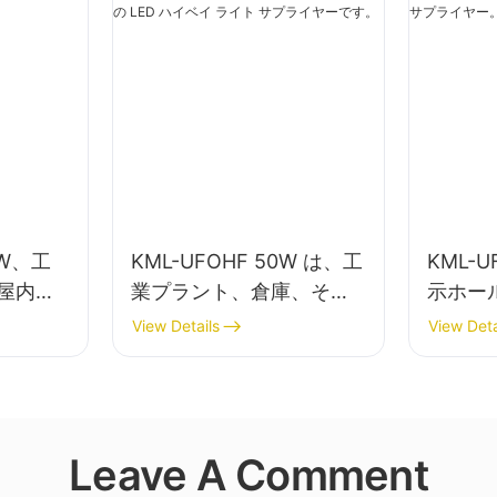
0W、工
KML-UFOHF 50W は、工
KML-U
屋内照
業プラント、倉庫、その
示ホー
ベイライ
他の屋内照明アプリケー
屋内照明
View Details
View Deta
ション向けの LED ハイベ
イライ
イ ライト サプライヤーで
す。
Leave A Comment