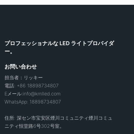
プロフェッショナルな LED ライトプロバイダ
ー。
お問い合わせ
担当者：リッキー
電話: +86 18898734807
Eメール:
info@kmlled.com
WhatsApp: 18898734807
住所: 深セン市宝安区煙川コミュニティ煙川コミュ
ニティ恒堂路6号302号室。