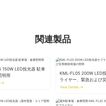
関連製品
05 150W LED投光器 駐車
KML-FL05 200W L
照明用
ライヤー、緊急および
場の照明
View Details