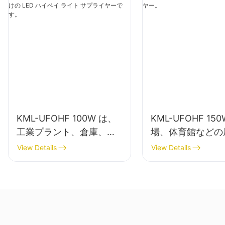
KML-UFOHF 100W は、
KML-UFOHF 15
工業プラント、倉庫、そ
場、体育館などの
の他の屋内照明アプリケ
明用の LED ハイ
View Details
View Details
ーション向けの LED ハイ
トサプライヤー。
ベイ ライト サプライヤー
です。