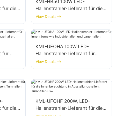
KML-HB50 100W LED-
 für die
Hallenstrahler-Lieferant für die
 in
Innenraumbeleuchtung in
View Details
usw.
Fabriken, Lagerhallen usw.
KML-UFOHA 100W LED-
t für
Hallenstrahler-Lieferant für
iehallen
Innenräume wie Industriehallen
View Details
und Lagerhallen.
D-
KML-UFOHF 200W, LED-
 für die
Hallenstrahler-Lieferant für die
Innenbeleuchtung in