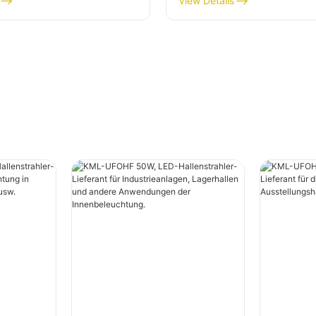
View Details
re Anwendungen der
Industrieanlagen, Turn
euchtung.
usw.