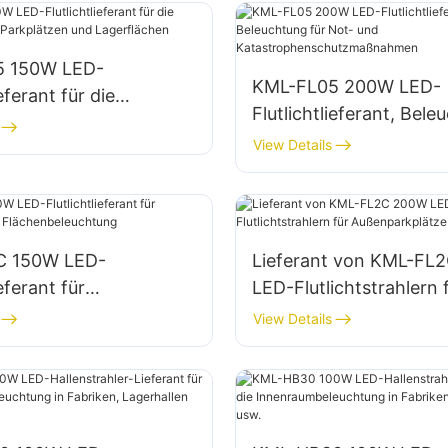
5 150W LED-
KML-FL05 200W LED-
ieferant für die
Flutlichtlieferant, Bel
ung von Parkplätzen
für Not- und
View Details
rflächen
Katastrophenschutzm
n
C 150W LED-
Lieferant von KML-FL
ieferant für
LED-Flutlichtstrahlern 
nd- und
Außenparkplätze und
View Details
eleuchtung
Lagerhallen