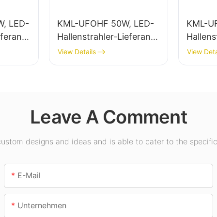
, LED-
KML-UFOHF 50W, LED-
KML-U
eferant
Hallenstrahler-Lieferant
Hallens
für Industrieanlagen,
für die
View Details
View Deta
 in
Lagerhallen und andere
Innenb
Anwendungen der
Ausstel
Innenbeleuchtung.
Turnhal
Leave A Comment
stom designs and ideas and is able to cater to the specific
E-Mail
Unternehmen