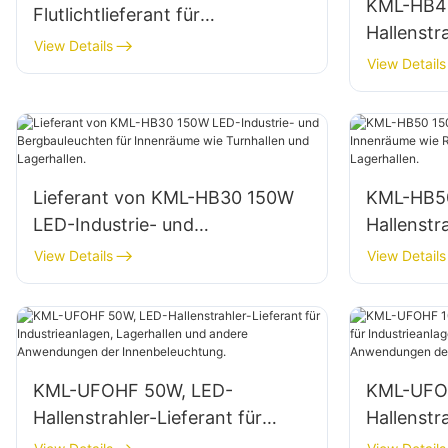
KML-HB4
Flutlichtlieferant für
Hallenstra
Außenfassaden und
View Details
Innenrau
View Details
Baustellenbeleuchtung
Fabriken,
Lieferant von KML-HB30 150W
KML-HB5
LED-Industrie- und
Hallenstr
Bergbauleuchten für
Innenräu
View Details
View Details
Innenräume wie Turnhallen und
Reparatu
Lagerhallen.
Lagerhall
KML-UFOHF 50W, LED-
KML-UFO
Hallenstrahler-Lieferant für
Hallenstr
Industrieanlagen, Lagerhallen
Industrie