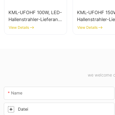
KML-UFOHF 100W, LED-
KML-UFOHF 150W
Hallenstrahler-Lieferant
Hallenstrahler-Li
für Industrieanlagen,
für die
View Details
View Details
Lagerhallen und andere
Innenbeleuchtung
Anwendungen der
Industrieanlagen,
Innenbeleuchtung.
Turnhallen usw.
we welcome cu
Name
Datei