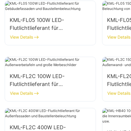
KML-FL05 100W LED-
KML-FL0
Flutlichtlieferant für
Flutlichtl
Gebäudefassaden und
Beleucht
View Details
View Details
Baustellenbeleuchtung
und Lage
KML-FL2C 100W LED-
KML-FL2
Flutlichtlieferant für
Flutlichtl
Außenwerbetafeln und große
Außenwa
View Details
View Details
Werbeschilder
Flächenb
KML-FL2C 400W LED-