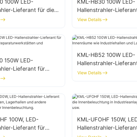
0 100W LED-
KML-HB30 100W LED-
hler-Lieferant für die
Hallenstrahler-Lieferant
mbeleuchtung in
Innenraumbeleuchtung
View Details
 Lagerhallen usw.
Fabriken, Lagerhallen 
KML-HB52 100W LED-
0 150W LED-
Hallenstrahler-Lieferan
ahler-Lieferant für
Innenräume wie Industr
View Details
me wie
und Lagerhallen.
rwerkstätten und
en.
HF 100W, LED-
KML-UFOHF 150W, LE
ahler-Lieferant für
Hallenstrahler-Lieferant
anlagen, Lagerhallen
Innenbeleuchtung in