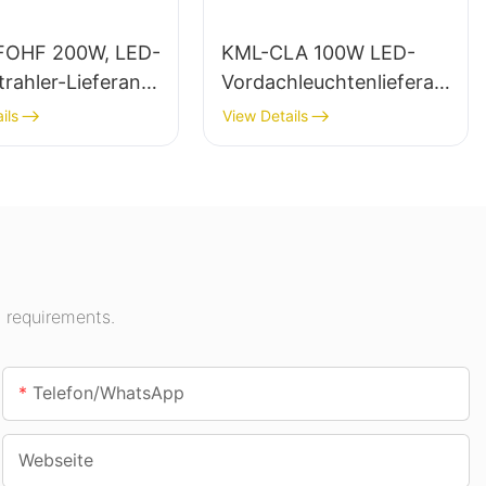
FOHF 200W, LED-
KML-CLA 100W LED-
trahler-Lieferant
Vordachleuchtenlieferan
t für Innenräume wie
ils
View Details
eleuchtung in
Tankstellen und
lungshallen,
Unterführungen.
len usw.
 requirements.
Telefon/WhatsApp
Webseite