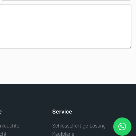
e
Service
nleuchte
Schlüsselfertige Lösung
cht
Kaufpläne