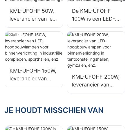
KML-UFOHF 50W,
De KML-UFOHF
leverancier van led-
100W is een LED-
hoogbouwlampen
hoogbouwlamp,
voor industriële
geschikt voor
installaties,
industriële
magazijnen en
complexen,
andere
magazijnen en
binnenverlichtingst
andere
KML-UFOHF 150W,
oepassingen.
binnenverlichtingst
KML-UFOHF 200W,
leverancier van
oepassingen.
leverancier van
LED-
LED-
hoogbouwlampen
hoogbouwlampen
voor
voor
JE HOUDT MISSCHIEN VAN
binnenverlichting in
binnenverlichting in
industriële
tentoonstellingshall
complexen,