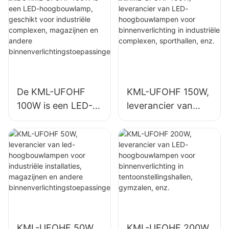
en, gymzalen, enz.
sporthallen, enz.
De KML-UFOHF
KML-UFOHF 150W,
100W is een LED-
leverancier van
hoogbouwlamp,
LED-
geschikt voor
hoogbouwlampen
industriële
voor
complexen,
binnenverlichting in
magazijnen en
industriële
andere
complexen,
binnenverlichtingst
sporthallen, enz.
oepassingen.
KML-UFOHF 50W,
KML-UFOHF 200W,