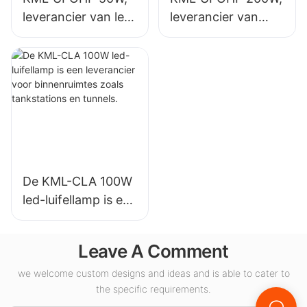
leverancier van led-
leverancier van
hoogbouwlampen
LED-
voor industriële
hoogbouwlampen
installaties,
voor
magazijnen en
binnenverlichting in
andere
tentoonstellingshall
binnenverlichtingst
en, gymzalen, enz.
oepassingen.
De KML-CLA 100W
led-luifellamp is een
leverancier voor
binnenruimtes
Leave A Comment
zoals tankstations
en tunnels.
we welcome custom designs and ideas and is able to cater to
the specific requirements.