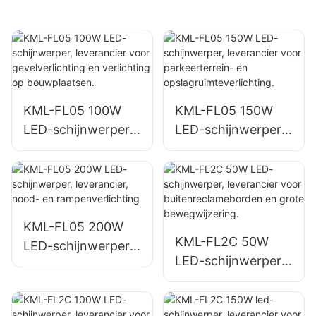
KML-FL05 100W
KML-FL05 150W
LED-schijnwerper,
LED-schijnwerper,
leverancier voor
leverancier voor
gevelverlichting en
parkeerterrein- en
verlichting op
opslagruimteverlich
bouwplaatsen.
ting.
KML-FL05 200W
KML-FL2C 50W
LED-schijnwerper,
LED-schijnwerper,
leverancier, nood-
leverancier voor
en
buitenreclamebord
rampenverlichting