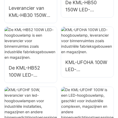
De KML-HB50
Leverancier van
150W LED-
KML-HB30 150W
hoogbouwlamp is
LED-lampen voor
een leverancier
industriële en
voor binnenruimtes
mijnbouwtoepassin
zoals
gen, geschikt voor
reparatiewerkplaat
binnenruimtes
sen en magazijnen.
zoals gymzalen en
KML-UFOHA 100W
magazijnen.
De KML-HB52
LED-
100W LED-
hoogbouwlamp,
hoogbouwlamp is
leverancier voor
een leverancier
binnenruimtes
voor binnenruimtes
zoals industriële
zoals industriële
fabrieksgebouwen
fabrieksgebouwen
en magazijnen.
en magazijnen.