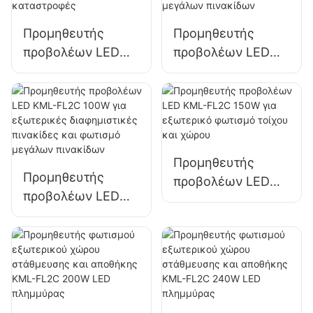
εργοταξίων
αποθήκευσης
Προμηθευτής
Προμηθευτής
προβολέων LED
προβολέων LED
KML-FL05 200W,
KML-FL2C 50W για
φωτισμός χώρων
εξωτερικές
έκτακτης ανάγκης
διαφημιστικές
και βοήθειας σε
πινακίδες και
καταστροφές
φωτισμό μεγάλων
Προμηθευτής
πινακίδων
Προμηθευτής
προβολέων LED
προβολέων LED
KML-FL2C 150W
KML-FL2C 100W
για εξωτερικό
για εξωτερικές
φωτισμό τοίχου
διαφημιστικές
και χώρου
πινακίδες και
φωτισμό μεγάλων
πινακίδων