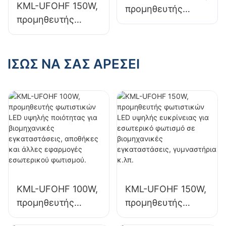
φωτισμού.
φωτισμού.
KML-UFOHF 150W,
προμηθευτής
προμηθευτής
φωτιστικών LED
φωτιστικών LED
υψηλής ευκρίνειας
υψηλής ευκρίνειας
για εσωτερικό
για εσωτερικό
ΊΣΩΣ ΝΑ ΣΑΣ ΑΡΈΣΕΙ
φωτισμό σε
φωτισμό σε
εκθεσιακούς
βιομηχανικές
χώρους,
εγκαταστάσεις,
γυμναστήρια κ.λπ.
γυμναστήρια κ.λπ.
KML-UFOHF 100W,
KML-UFOHF 150W,
προμηθευτής
προμηθευτής
φωτιστικών LED
φωτιστικών LED