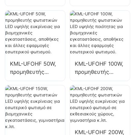
KML-HB52 100W
100W υψηλής
για εσωτερικούς
ευκρίνειας για
χώρους, όπως
εσωτερικούς
βιομηχανικά
χώρους, όπως
εργοστάσια και
βιομηχανικά
αποθήκες.
εργοστάσια και
αποθήκες.
KML-UFOHF 50W,
KML-UFOHF 100W,
προμηθευτής
προμηθευτής
φωτιστικών LED
φωτιστικών LED
υψηλής ευκρίνειας
υψηλής ποιότητας
για βιομηχανικές
για βιομηχανικές
εγκαταστάσεις,
εγκαταστάσεις,
αποθήκες και
αποθήκες και
άλλες εφαρμογές
άλλες εφαρμογές
εσωτερικού
εσωτερικού
KML-UFOHF 200W,