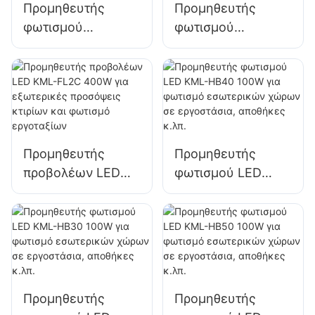
Προμηθευτής
Προμηθευτής
φωτισμού
φωτισμού
εξωτερικού χώρου
εξωτερικού χώρου
στάθμευσης και
στάθμευσης και
αποθήκης KML-
αποθήκης KML-
FL2C 200W LED
FL2C 240W LED
πλημμύρας
πλημμύρας
Προμηθευτής
Προμηθευτής
προβολέων LED
φωτισμού LED
KML-FL2C 400W
KML-HB40 100W
για εξωτερικές
για φωτισμό
προσόψεις κτιρίων
εσωτερικών
και φωτισμό
χώρων σε
εργοταξίων
εργοστάσια,
αποθήκες κ.λπ.
Προμηθευτής
Προμηθευτής