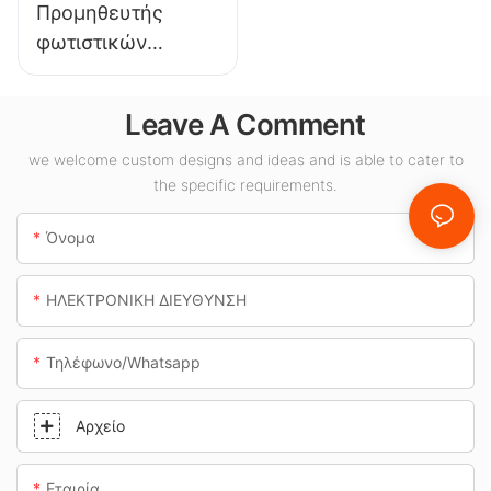
Προμηθευτής
φωτιστικών
οροφής LED KML-
CLA 100W για
Leave A Comment
εσωτερικούς
χώρους όπως
we welcome custom designs and ideas and is able to cater to
the specific requirements.
βενζινάδικα και
υπόγειες
Όνομα
διαβάσεις.
ΗΛΕΚΤΡΟΝΙΚΗ ΔΙΕΥΘΥΝΣΗ
Τηλέφωνο/whatsapp
Αρχείο
Εταιρία