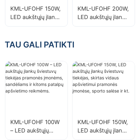
apšvietimo
apšvietimo
KML-UFOHF 150W,
KML-UFOHF 200W,
reikmėms.
reikmėms.
LED aukštųjų įlankų
LED aukštųjų įlankų
šviestuvų tiekėjas,
šviestuvų tiekėjas,
skirtas vidaus
skirtas vidaus
apšvietimui
apšvietimui parodų
TAU GALI PATIKTI
pramonės įmonėse,
salėse, sporto
sporto salėse ir kt.
salėse ir kt.
KML-UFOHF 100W
KML-UFOHF 150W,
– LED aukštųjų
LED aukštųjų įlankų
įlankų šviestuvų
šviestuvų tiekėjas,