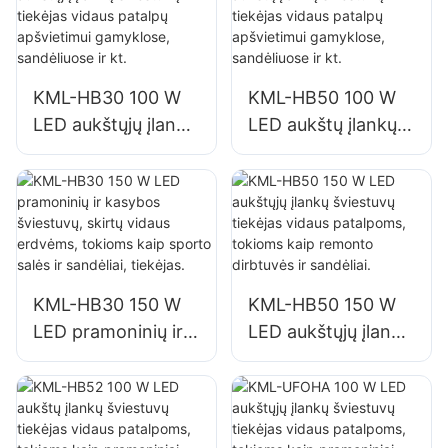
apšvietimui
gamyklose,
sandėliuose ir kt.
KML-HB30 100 W
KML-HB50 100 W
LED aukštųjų įlankų
LED aukštų įlankų
šviestuvų tiekėjas
šviestuvų tiekėjas
vidaus patalpų
vidaus patalpų
apšvietimui
apšvietimui
gamyklose,
gamyklose,
sandėliuose ir kt.
sandėliuose ir kt.
KML-HB30 150 W
KML-HB50 150 W
LED pramoninių ir
LED aukštųjų įlankų
kasybos šviestuvų,
šviestuvų tiekėjas
skirtų vidaus
vidaus patalpoms,
erdvėms, tokioms
tokioms kaip
kaip sporto salės ir
remonto dirbtuvės