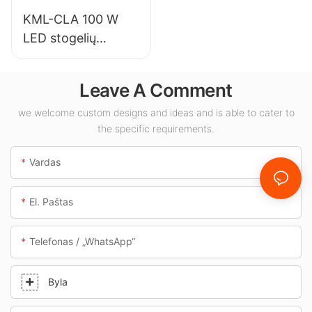
KML-CLA 100 W
LED stogelių
šviestuvų tiekėjas
vidaus erdvėms,
Leave A Comment
tokioms kaip
degalinės ir
we welcome custom designs and ideas and is able to cater to
the specific requirements.
požeminės perėjos.
Vardas
El. Paštas
Telefonas / „WhatsApp“
Byla