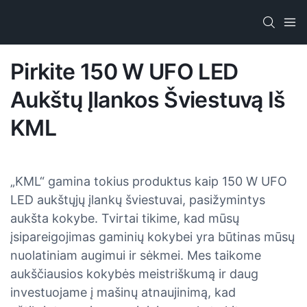
Pirkite 150 W UFO LED
Aukštų Įlankos Šviestuvą Iš
KML
„KML“ gamina tokius produktus kaip 150 W UFO
LED aukštųjų įlankų šviestuvai, pasižymintys
aukšta kokybe. Tvirtai tikime, kad mūsų
įsipareigojimas gaminių kokybei yra būtinas mūsų
nuolatiniam augimui ir sėkmei. Mes taikome
aukščiausios kokybės meistriškumą ir daug
investuojame į mašinų atnaujinimą, kad