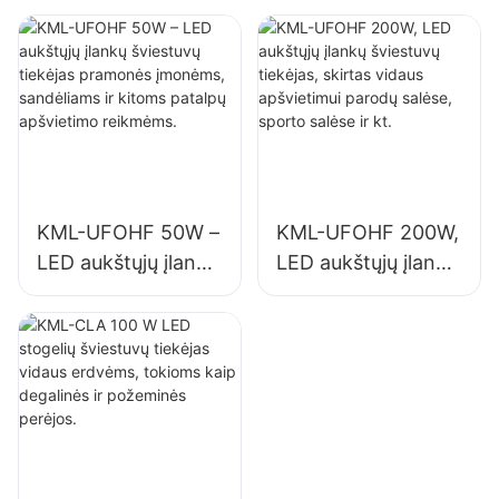
tiekėjas pramonės
skirtas vidaus
įmonėms,
apšvietimui
sandėliams ir
pramonės įmonėse,
kitoms patalpų
sporto salėse ir kt.
apšvietimo
reikmėms.
KML-UFOHF 50W –
KML-UFOHF 200W,
LED aukštųjų įlankų
LED aukštųjų įlankų
šviestuvų tiekėjas
šviestuvų tiekėjas,
pramonės
skirtas vidaus
įmonėms,
apšvietimui parodų
sandėliams ir
salėse, sporto
kitoms patalpų
salėse ir kt.
apšvietimo
reikmėms.