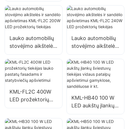
tiekėjas lauko
ir zonų apšvietimui
reklaminiams
stendams ir
dideliems iškabų
apšvietimui
Lauko automobilių
Lauko automobilių
stovėjimo aikštelės
stovėjimo aikštelės
ir sandėlio
ir sandėlio
apšvietimas KML-
apšvietimas KML-
FL2C 200W LED
FL2C 240W LED
prožektorių tiekėjas
prožektorių tiekėjas
KML-FL2C 400W
KML-HB40 100 W
LED prožektorių
LED aukštų įlankų
tiekėjas lauko
šviestuvų tiekėjas
pastatų fasadams ir
vidaus patalpų
statybviečių
apšvietimui