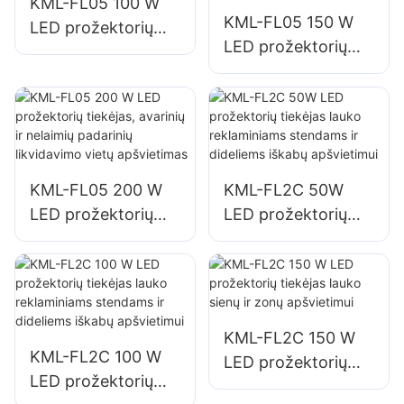
KML-FL05 100 W
KML-FL05 150 W
LED prožektorių
LED prožektorių
tiekėjas pastatų
tiekėjas automobilių
fasadams ir
stovėjimo aikštelių
statybviečių
ir sandėliavimo
apšvietimui
zonų apšvietimui
KML-FL05 200 W
KML-FL2C 50W
LED prožektorių
LED prožektorių
tiekėjas, avarinių ir
tiekėjas lauko
nelaimių padarinių
reklaminiams
likvidavimo vietų
stendams ir
apšvietimas
dideliems iškabų
apšvietimui
KML-FL2C 150 W
KML-FL2C 100 W
LED prožektorių
LED prožektorių
tiekėjas lauko sienų