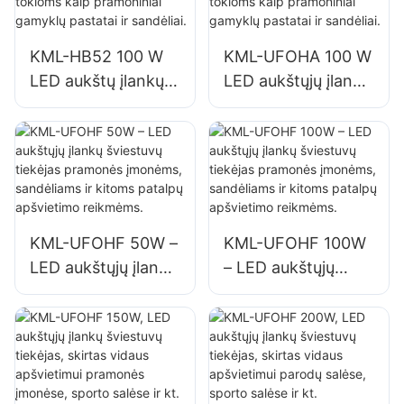
sandėliai, tiekėjas.
ir sandėliai.
KML-HB52 100 W
KML-UFOHA 100 W
LED aukštų įlankų
LED aukštųjų įlankų
šviestuvų tiekėjas
šviestuvų tiekėjas
vidaus patalpoms,
vidaus patalpoms,
tokioms kaip
tokioms kaip
pramoniniai
pramoniniai
gamyklų pastatai ir
gamyklų pastatai ir
sandėliai.
sandėliai.
KML-UFOHF 50W –
KML-UFOHF 100W
LED aukštųjų įlankų
– LED aukštųjų
šviestuvų tiekėjas
įlankų šviestuvų
pramonės
tiekėjas pramonės
įmonėms,
įmonėms,
sandėliams ir
sandėliams ir
kitoms patalpų
kitoms patalpų