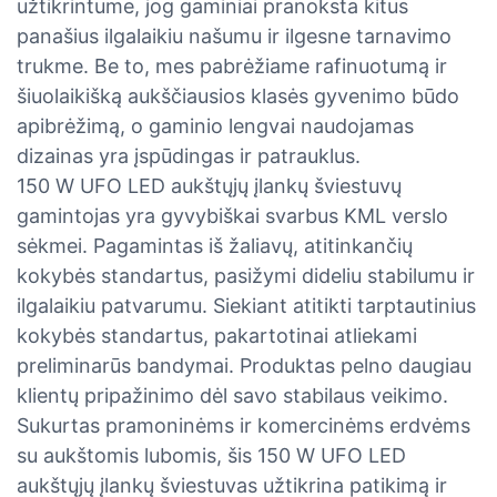
užtikrintume, jog gaminiai pranoksta kitus
panašius ilgalaikiu našumu ir ilgesne tarnavimo
trukme. Be to, mes pabrėžiame rafinuotumą ir
šiuolaikišką aukščiausios klasės gyvenimo būdo
apibrėžimą, o gaminio lengvai naudojamas
dizainas yra įspūdingas ir patrauklus.
150 W UFO LED aukštųjų įlankų šviestuvų
gamintojas yra gyvybiškai svarbus KML verslo
sėkmei. Pagamintas iš žaliavų, atitinkančių
kokybės standartus, pasižymi dideliu stabilumu ir
ilgalaikiu patvarumu. Siekiant atitikti tarptautinius
kokybės standartus, pakartotinai atliekami
preliminarūs bandymai. Produktas pelno daugiau
klientų pripažinimo dėl savo stabilaus veikimo.
Sukurtas pramoninėms ir komercinėms erdvėms
su aukštomis lubomis, šis 150 W UFO LED
aukštųjų įlankų šviestuvas užtikrina patikimą ir