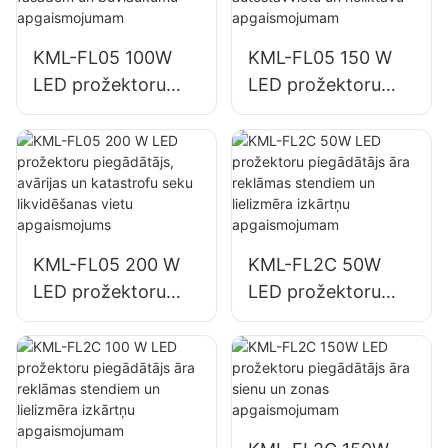
KML-FL05 100W
KML-FL05 150 W
LED prožektoru
LED prožektoru
piegādātājs ēku
piegādātājs
fasādēm un
autostāvvietu un
būvlaukumu
noliktavu
apgaismojumam
apgaismojumam
KML-FL05 200 W
KML-FL2C 50W
LED prožektoru
LED prožektoru
piegādātājs,
piegādātājs āra
avārijas un
reklāmas stendiem
katastrofu seku
un lielizmēra
likvidēšanas vietu
izkārtņu
apgaismojums
apgaismojumam