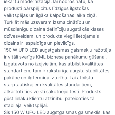
iekārtu modernizācijā, lai nodrošinātu, ka
produkti pārspēj citus līdzīgus ilgstošas ​​
veiktspējas un ilgāka kalpošanas laika ziņā.
Turklāt mēs uzsveram izsmalcinātību un
mūsdienīgu dizaina definīciju augstākās klases
dzīvesveidam, un produkta viegli lietojamais
dizains ir iespaidīgs un pievilcīgs.
150 W UFO LED augstgaismas gaismekļu ražotājs
ir vitāli svarīgs KML biznesa panākumu gūšanai.
Izgatavots no izejvielām, kas atbilst kvalitātes
standartiem, tam ir raksturīga augsta stabilitātes
pakāpe un ilgtermiņa izturība. Lai atbilstu
starptautiskajiem kvalitātes standartiem,
atkārtoti tiek veikti sākotnējie testi. Produkts
gūst lielāku klientu atzinību, pateicoties tā
stabilajai veiktspējai.
Šis 150 W UFO LED augstgaismas gaismeklis, kas