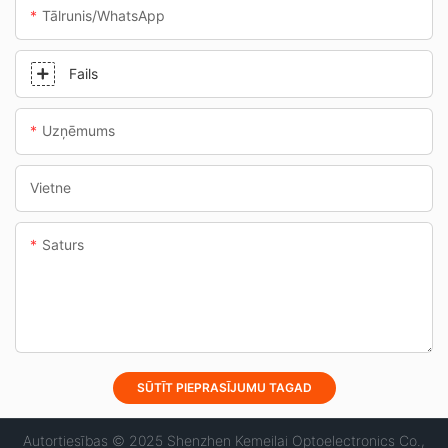
Tālrunis/WhatsApp
Fails
Uzņēmums
Vietne
Saturs
SŪTĪT PIEPRASĪJUMU TAGAD
Autortiesības © 2025 Shenzhen Kemeilai Optoelectronics Co.,