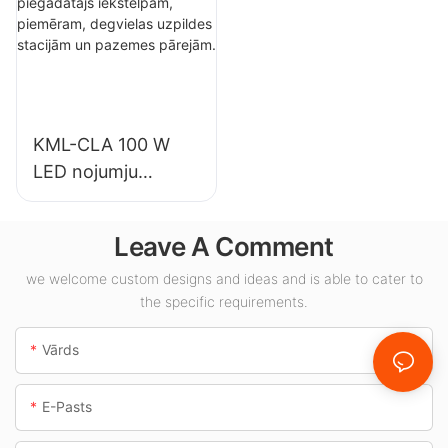
uzņēmumiem,
apgaismojumam
noliktavām un
izstāžu zālēs,
citiem iekštelpu
sporta zālēs utt.
apgaismojuma
lietojumiem.
KML-CLA 100 W
LED nojumju
gaismekļu
piegādātājs
Leave A Comment
iekštelpām,
piemēram,
we welcome custom designs and ideas and is able to cater to
the specific requirements.
degvielas uzpildes
stacijām un
Vārds
pazemes pārejām.
E-Pasts