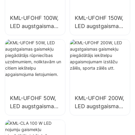
KML-UFOHF 100W,
KML-UFOHF 150W,
LED augstgaismas
LED augstgaismas
gaismekļu
gaismekļu
piegādātājs
piegādātājs
rūpniecības
iekštelpu
uzņēmumiem,
apgaismojumam
noliktavām un
rūpniecības
citiem iekštelpu
uzņēmumos,
apgaismojuma
sporta zālēs utt.
lietojumiem.
KML-UFOHF 50W,
KML-UFOHF 200W,
LED augstgaismas
LED augstgaismas
gaismekļu
gaismekļu
piegādātājs
piegādātājs
rūpniecības
iekštelpu