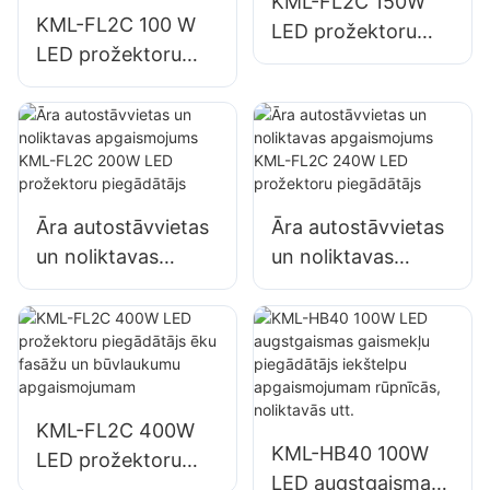
KML-FL2C 150W
KML-FL2C 100 W
LED prožektoru
LED prožektoru
piegādātājs āra
piegādātājs āra
sienu un zonas
reklāmas stendiem
apgaismojumam
un lielizmēra
izkārtņu
apgaismojumam
Āra autostāvvietas
Āra autostāvvietas
un noliktavas
un noliktavas
apgaismojums
apgaismojums
KML-FL2C 200W
KML-FL2C 240W
LED prožektoru
LED prožektoru
piegādātājs
piegādātājs
KML-FL2C 400W
KML-HB40 100W
LED prožektoru
LED augstgaismas
piegādātājs ēku