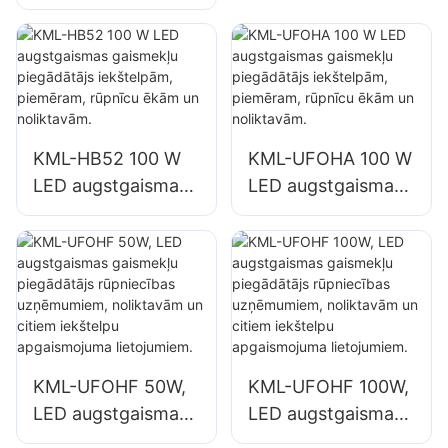
kalnrūpniecības
piegādātājs
gaismekļu
iekštelpām,
piegādātājs
piemēram,
iekštelpām,
remontdarbnīcām
piemēram, sporta
un noliktavām.
zālēm un
KML-HB52 100 W
KML-UFOHA 100 W
noliktavām.
LED augstgaismas
LED augstgaismas
gaismekļu
gaismekļu
piegādātājs
piegādātājs
iekštelpām,
iekštelpām,
piemēram, rūpnīcu
piemēram, rūpnīcu
ēkām un
ēkām un
noliktavām.
noliktavām.
KML-UFOHF 50W,
KML-UFOHF 100W,
LED augstgaismas
LED augstgaismas
gaismekļu
gaismekļu