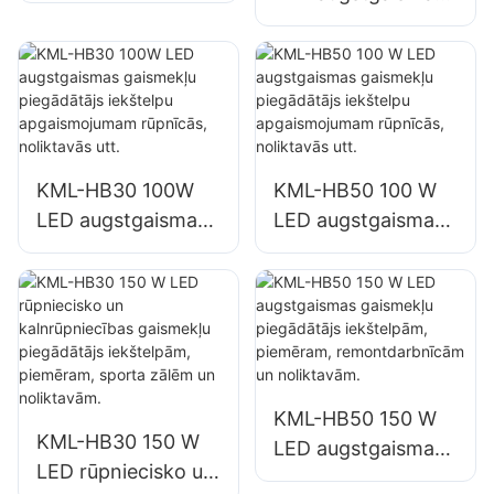
gaismekļu
fasāžu un
piegādātājs
būvlaukumu
iekštelpu
apgaismojumam
apgaismojumam
rūpnīcās,
noliktavās utt.
KML-HB30 100W
KML-HB50 100 W
LED augstgaismas
LED augstgaismas
gaismekļu
gaismekļu
piegādātājs
piegādātājs
iekštelpu
iekštelpu
apgaismojumam
apgaismojumam
rūpnīcās,
rūpnīcās,
noliktavās utt.
noliktavās utt.
KML-HB50 150 W
KML-HB30 150 W
LED augstgaismas
LED rūpniecisko un
gaismekļu