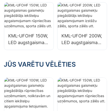
piegādātājs
piegādātājs
rūpniecības
rūpniecības
uzņēmumiem,
uzņēmumiem,
noliktavām un
noliktavām un
citiem iekštelpu
citiem iekštelpu
KML-UFOHF 150W,
KML-UFOHF 200W,
apgaismojuma
apgaismojuma
LED augstgaismas
LED augstgaismas
lietojumiem.
lietojumiem.
gaismekļu
gaismekļu
piegādātājs
piegādātājs
iekštelpu
iekštelpu
JŪS VARĒTU VĒLĒTIES
apgaismojumam
apgaismojumam
rūpniecības
izstāžu zālēs,
uzņēmumos,
sporta zālēs utt.
sporta zālēs utt.