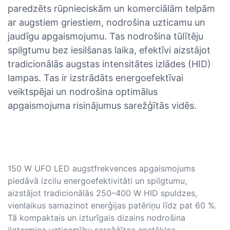
paredzēts rūpnieciskām un komerciālām telpām
ar augstiem griestiem, nodrošina uzticamu un
jaudīgu apgaismojumu. Tas nodrošina tūlītēju
spilgtumu bez iesilšanas laika, efektīvi aizstājot
tradicionālās augstas intensitātes izlādes (HID)
lampas. Tas ir izstrādāts energoefektīvai
veiktspējai un nodrošina optimālus
apgaismojuma risinājumus sarežģītās vidēs.
150 W UFO LED augstfrekvences apgaismojums
piedāvā izcilu energoefektivitāti un spilgtumu,
aizstājot tradicionālās 250–400 W HID spuldzes,
vienlaikus samazinot enerģijas patēriņu līdz pat 60 %.
Tā kompaktais un izturīgais dizains nodrošina
ilgtermiņa uzticamību sarežģītos apstākļos.