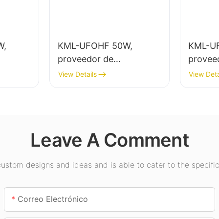
W,
KML-UFOHF 50W,
KML-U
proveedor de
provee
de gran
iluminación LED de gran
ilumina
View Details
View Deta
nación
altura para plantas
altura 
s
industriales, almacenes y
interio
asios,
otras aplicaciones de
exposic
iluminación interior.
etc.
Leave A Comment
stom designs and ideas and is able to cater to the specific
Correo Electrónico