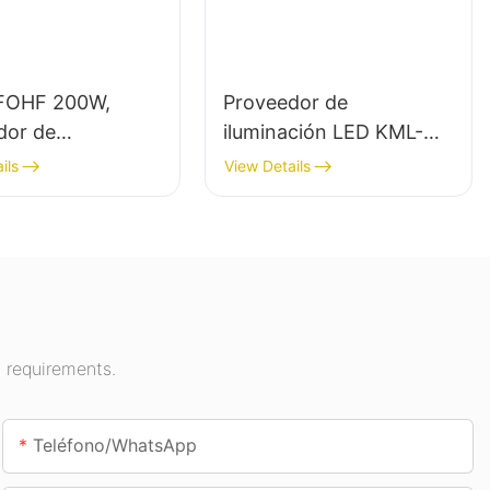
FOHF 200W,
Proveedor de
dor de
iluminación LED KML-
ción LED de gran
CLA de 100 W para
ils
View Details
para iluminación
espacios interiores
r en salas de
como gasolineras y
iones, gimnasios,
pasos subterráneos.
 requirements.
Teléfono/WhatsApp