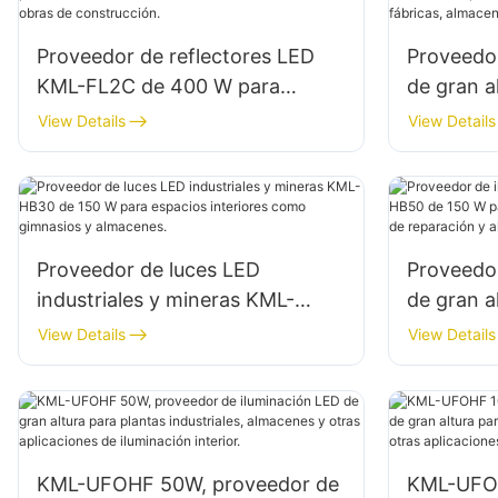
Proveedor de reflectores LED
Proveedor
KML-FL2C de 400 W para
de gran 
fachadas de edificios exteriores
para ilum
View Details
View Details
e iluminación de obras de
interiores
construcción.
almacenes
Proveedor de luces LED
Proveedor
industriales y mineras KML-
de gran 
HB30 de 150 W para espacios
W para es
View Details
View Details
interiores como gimnasios y
talleres 
almacenes.
almacene
KML-UFOHF 50W, proveedor de
KML-UFOH