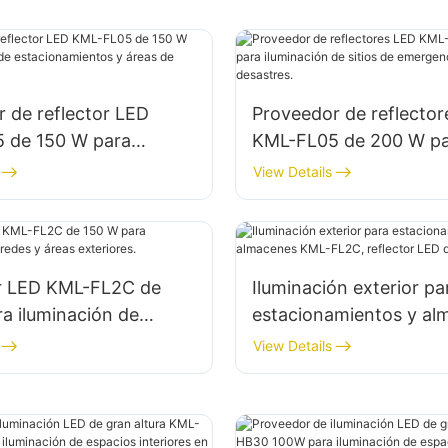
 de reflector LED
Proveedor de reflecto
 de 150 W para
KML-FL05 de 200 W p
ón de estacionamientos
iluminación de sitios de
View Details
de almacenamiento
emergencia y socorro 
desastres.
r LED KML-FL2C de
Iluminación exterior pa
a iluminación de
estacionamientos y al
 áreas exteriores.
KML-FL2C, reflector L
View Details
W