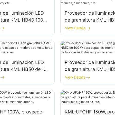
 de iluminación LED
Proveedor de iluminac
altura KML-HB40 100W
de gran altura KML-H
inación de espacios
para iluminación de es
View Details
 en fábricas,
interiores en fábricas,
, etc.
almacenes, etc.
 de iluminación LED
Proveedor de iluminac
altura KML-HB50 de 150
de gran altura KML-HB
pacios interiores como
W para espacios inter
View Details
de reparación y
edificios de fábricas in
s.
y almacenes.
F 100W, proveedor
KML-UFOHF 150W, pro