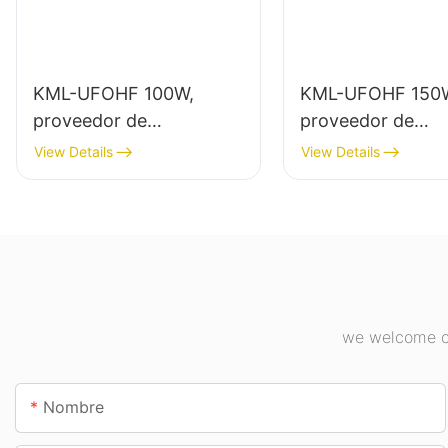
KML-UFOHF 100W,
KML-UFOHF 150
proveedor de
proveedor de
iluminación LED de gran
iluminación LED 
View Details
View Details
altura para plantas
altura para ilumi
industriales, almacenes y
interior en planta
otras aplicaciones de
industriales, gimn
iluminación interior.
etc.
we welcome cu
Nombre