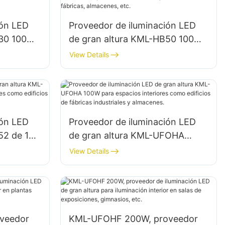
ión LED
Proveedor de iluminación LED
B30 100W
de gran altura KML-HB50 100W
pacios
para iluminación de espacios
View Details
interiores en fábricas,
almacenes, etc.
ión LED
Proveedor de iluminación LED
52 de 100
de gran altura KML-UFOHA
iores como
100W para espacios interiores
View Details
dustriales
como edificios de fábricas
industriales y almacenes.
veedor
KML-UFOHF 200W, proveedor