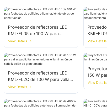
Proveedor de reflectores LED
Proveedor
KML-FL05 de 100 W para
KML-FL05
fachadas de edificios e
iluminaci
View Details
View Details
iluminación de obras de
y áreas 
construcción.
Proyecto
Proveedor de reflectores LED
150 W par
KML-FL2C de 100 W para vallas
paredes y
View Details
publicitarias exteriores e
View Details
iluminación de señalización de
gran tamaño.