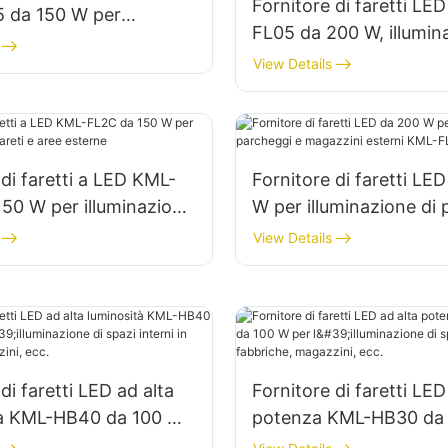
Fornitore di faretti LE
 da 150 W per
FL05 da 200 W, illumin
zione di parcheggi e
emergenza e di soccor
View Details
toccaggio
caso di calamità
 di faretti a LED KML-
Fornitore di faretti LE
50 W per illuminazione
W per illuminazione di
e aree esterne
e magazzini esterni K
View Details
di faretti LED ad alta
Fornitore di faretti LED
tà KML-HB40 da 100 W
potenza KML-HB30 da
minazione di spazi
per l'illuminazione di sp