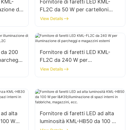
D KML-
Fornitore di faretti LED KML-
azione di
FL2C da 50 W per cartelloni
so in
pubblicitari esterni e
View Details
illuminazione di grandi insegne
D da 200
Fornitore di faretti LED KML-
 parcheggi
FL2C da 240 W per
ML-FL2C
illuminazione di parcheggi e
View Details
magazzini esterni
 ad alta
Fornitore di faretti LED ad alta
 100 W
luminosità KML-HB50 da 100 W
azi
per l'illuminazione di spazi