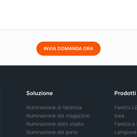
INVIA DOMANDA ORA
Soluzione
Prodotti
Illuminazione di fabbrica
Faretto L
Illuminazione del magazzino
baia
Illuminazione dello stadio
Faretto a
Illuminazione del porto
Lampione 