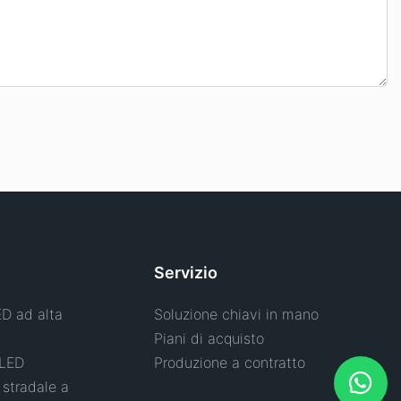
Servizio
ED ad alta
Soluzione chiavi in ​​mano
Piani di acquisto
 LED
Produzione a contratto
stradale a