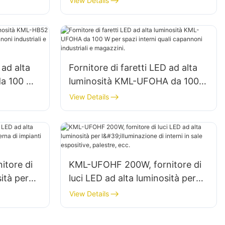
View Details
gazzini,
interni in fabbriche, magazzini,
ecc.
 ad alta
Fornitore di faretti LED ad alta
da 100 W
luminosità KML-UFOHA da 100
 capannoni
W per spazi interni quali
View Details
capannoni industriali e
magazzini.
tore di
KML-UFOHF 200W, fornitore di
ità per
luci LED ad alta luminosità per
i impianti
l'illuminazione di interni in sale
View Details
c.
espositive, palestre, ecc.