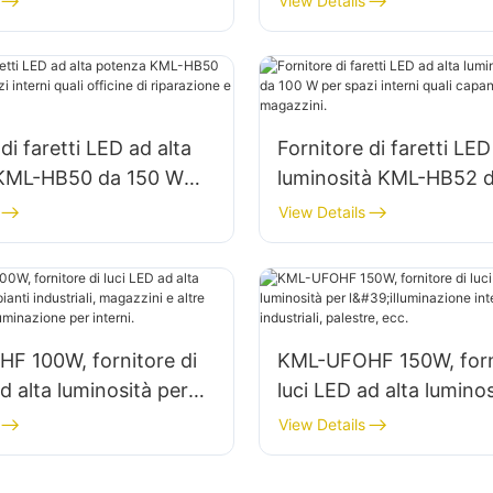
View Details
 fabbriche, magazzini,
interni in fabbriche, ma
ecc.
di faretti LED ad alta
Fornitore di faretti LED
KML-HB50 da 150 W
luminosità KML-HB52 
interni quali officine di
per spazi interni quali
View Details
ne e magazzini.
industriali e magazzini.
F 100W, fornitore di
KML-UFOHF 150W, forni
d alta luminosità per
luci LED ad alta luminos
ndustriali, magazzini e
l'illuminazione interna d
View Details
icazioni di illuminazione
industriali, palestre, ec
i.