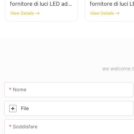
fornitore di luci LED ad
fornitore di luci 
alta luminosità per
alta luminosità pe
View Details
View Details
impianti industriali,
l'illuminazione int
magazzini e altre
impianti industrial
applicazioni di
palestre, ecc.
illuminazione per interni.
we welcome cu
Nome
File
Soddisfare