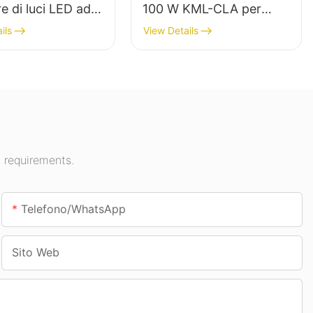
re di luci LED ad
100 W KML-CLA per
minosità per
spazi interni come
ils
View Details
nazione di interni
stazioni di servizio e
espositive,
sottopassaggi.
e, ecc.
 requirements.
Telefono/WhatsApp
Sito Web