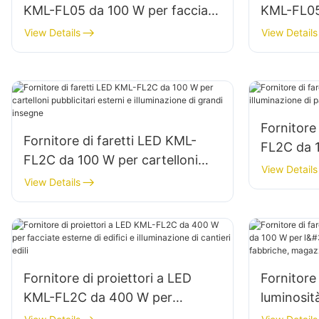
KML-FL05 da 100 W per facciate
KML-FL05
di edifici e illuminazione di
l'illumina
View Details
View Details
cantieri edili
aree di s
Fornitore
Fornitore di faretti LED KML-
FL2C da 1
FL2C da 100 W per cartelloni
di pareti 
View Details
pubblicitari esterni e
View Details
illuminazione di grandi insegne
Fornitore di proiettori a LED
Fornitore 
KML-FL2C da 400 W per
luminosi
facciate esterne di edifici e
per l'illu