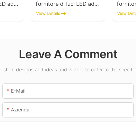
LED ad
fornitore di luci LED ad
fornito
r
alta luminosità per
alta lu
View Details
View Deta
erna di
impianti industriali,
l'illumi
i,
magazzini e altre
in sale 
applicazioni di
palestr
illuminazione per interni.
Leave A Comment
stom designs and ideas and is able to cater to the specific
E-Mail
Azienda