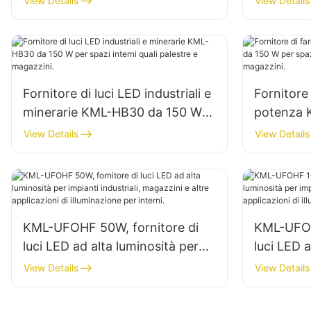
View Details
View Details
illuminazione di cantieri edili
interni in
ecc.
Fornitore di luci LED industriali e
Fornitore 
minerarie KML-HB30 da 150 W
potenza 
per spazi interni quali palestre e
per spazi 
View Details
View Details
magazzini.
riparazio
KML-UFOHF 50W, fornitore di
KML-UFOH
luci LED ad alta luminosità per
luci LED a
impianti industriali, magazzini e
impianti i
View Details
View Details
altre applicazioni di illuminazione
altre appl
per interni.
per intern