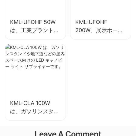
KML-UFOHF 50W
KML-UFOHF
は、工業プラント、
200W、展示ホー
倉庫、その他の屋内
ル、体育館などの屋
照明アプリケーショ
内照明用の LED ハ
ン向けの LED ハイ
イベイライトサプラ
ベイ ライト サプラ
イヤー。
イヤーです。
KML-CLA 100W
は、ガソリンスタン
ドや地下道などの屋
内スペース向けの
Leave A Comment
LED キャノピー ラ