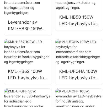
lagerbygninger osv.
lagerbygninger osv.
KML-HB50 150W
Leverandør av
LED-høybaylys for
KML-HB30 150W
innendørsområder
LED industri- og
som
gruvebelysning for
reparasjonsverkste
innendørsområder
der og
som
lagerbygninger.
treningsstudioer og
lagerbygninger.
KML-HB52 100W
KML-UFOHA 100W
LED-høybaylys for
LED-høybaylys for
innendørsområder
innendørsområder
som industrielle
som industrielle
fabrikkbygninger
fabrikkbygninger
og lagerbygninger.
og lagerbygninger.