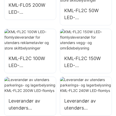
KML-FL05 200W
KML-FL2C 50W
LED-
LED-
flomlysleverandør,
flomlysleverandør
nød- og
for utendørs
katastrofebelysnin
reklametavler og
g på steder
store
skiltbelysninger
KML-FL2C 100W
KML-FL2C 150W
LED-
LED-
flomlysleverandør
flomlysleverandør
for utendørs
for utendørs vegg-
reklametavler og
og
store
områdebelysning
skiltbelysninger
Leverandør av
Leverandør av
utendørs
utendørs
parkerings- og
parkerings- og