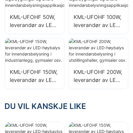
KML-UFOHF 50W,
KML-UFOHF 100W,
leverandør av LED-
leverandør av LED-
høybaylys for
høybaylys for
industrianlegg,
industrianlegg,
lagerbygninger og
lagerbygninger og
andre
andre
innendørsbelysning
innendørsbelysning
KML-UFOHF 150W,
KML-UFOHF 200W,
sapplikasjoner.
sapplikasjoner.
leverandør av LED-
leverandør av LED-
høybalys for
høybalys for
innendørsbelysning
innendørsbelysning
i industrianlegg,
i utstillingshaller,
DU VIL KANSKJE LIKE
gymsaler osv.
gymsaler osv.