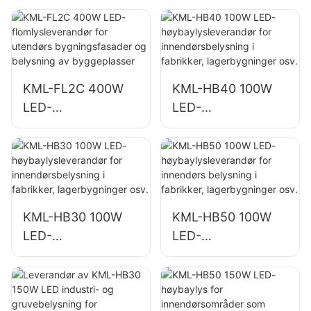
lagerbelysning
lagerbelysning
KML-FL2C 200W
KML-FL2C 240W
LED-flomlys
LED-flomlys
KML-FL2C 400W
KML-HB40 100W
LED-
LED-
flomlysleverandør
høybaylysleverand
for utendørs
ør for
bygningsfasader
innendørsbelysning
og belysning av
i fabrikker,
byggeplasser
lagerbygninger osv.
KML-HB30 100W
KML-HB50 100W
LED-
LED-
høybaylysleverand
høybaylysleverand
ør for
ør for innendørs
innendørsbelysning
belysning i
i fabrikker,
fabrikker,