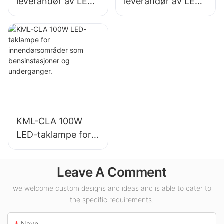
leverandør av LED-
leverandør av LED-
høybaylys for
høybalys for
industrianlegg,
innendørsbelysning
lagerbygninger og
i utstillingshaller,
andre
gymsaler osv.
innendørsbelysning
sapplikasjoner.
KML-CLA 100W
LED-taklampe for
innendørsområder
som
Leave A Comment
bensinstasjoner og
underganger.
we welcome custom designs and ideas and is able to cater to
the specific requirements.
Navn