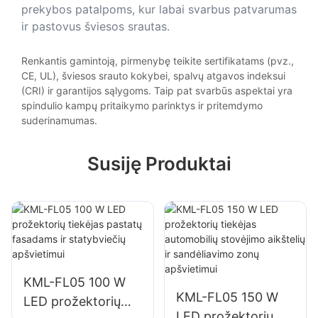
prekybos patalpoms, kur labai svarbus patvarumas
ir pastovus šviesos srautas.
Renkantis gamintoją, pirmenybę teikite sertifikatams (pvz.,
CE, UL), šviesos srauto kokybei, spalvų atgavos indeksui
(CRI) ir garantijos sąlygoms. Taip pat svarbūs aspektai yra
spindulio kampų pritaikymo parinktys ir pritemdymo
suderinamumas.
Susiję Produktai
KML-FL05 100 W
KML-FL05 150 W
LED prožektorių
LED prožektorių