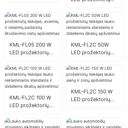
tiekėjas pastatų
tiekėjas automobilių
fasadams ir
stovėjimo aikštelių
statybviečių
ir sandėliavimo
apšvietimui
zonų apšvietimui
KML-FL05 200 W
KML-FL2C 50W
LED prožektorių
LED prožektorių
tiekėjas, avarinių ir
tiekėjas lauko
nelaimių padarinių
reklaminiams
likvidavimo vietų
stendams ir
apšvietimas
dideliems iškabų
apšvietimui
KML-FL2C 150 W
KML-FL2C 100 W
LED prožektorių
LED prožektorių
tiekėjas lauko sienų
tiekėjas lauko
ir zonų apšvietimui
reklaminiams