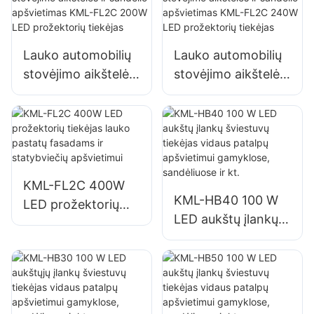
stendams ir
dideliems iškabų
apšvietimui
Lauko automobilių
Lauko automobilių
stovėjimo aikštelės
stovėjimo aikštelės
ir sandėlio
ir sandėlio
apšvietimas KML-
apšvietimas KML-
FL2C 200W LED
FL2C 240W LED
prožektorių tiekėjas
prožektorių tiekėjas
KML-FL2C 400W
KML-HB40 100 W
LED prožektorių
LED aukštų įlankų
tiekėjas lauko
šviestuvų tiekėjas
pastatų fasadams ir
vidaus patalpų
statybviečių
apšvietimui
apšvietimui
gamyklose,
sandėliuose ir kt.