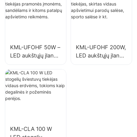
sandėliams ir
pramonės įmonėse,
kitoms patalpų
sporto salėse ir kt.
apšvietimo
reikmėms.
KML-UFOHF 50W –
KML-UFOHF 200W,
LED aukštųjų įlankų
LED aukštųjų įlankų
šviestuvų tiekėjas
šviestuvų tiekėjas,
pramonės
skirtas vidaus
įmonėms,
apšvietimui parodų
sandėliams ir
salėse, sporto
kitoms patalpų
salėse ir kt.
apšvietimo
reikmėms.
KML-CLA 100 W