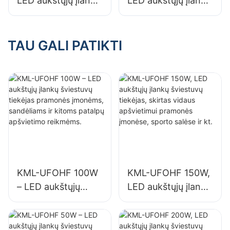
LED aukštųjų įlankų
LED aukštųjų įlankų
šviestuvų tiekėjas,
šviestuvų tiekėjas,
skirtas vidaus
skirtas vidaus
apšvietimui
apšvietimui parodų
TAU GALI PATIKTI
pramonės įmonėse,
salėse, sporto
sporto salėse ir kt.
salėse ir kt.
KML-UFOHF 100W
KML-UFOHF 150W,
– LED aukštųjų
LED aukštųjų įlankų
įlankų šviestuvų
šviestuvų tiekėjas,
tiekėjas pramonės
skirtas vidaus
įmonėms,
apšvietimui