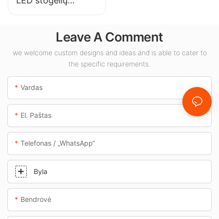
LED stogelių
šviestuvų tiekėjas
vidaus erdvėms,
Leave A Comment
tokioms kaip
degalinės ir
we welcome custom designs and ideas and is able to cater to
the specific requirements.
požeminės perėjos.
Vardas
El. Paštas
Telefonas / „WhatsApp“
Byla
Bendrovė