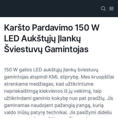
Karšto Pardavimo 150 W
LED Aukštųjų Įlankų
Šviestuvų Gamintojas
150 W galios LED aukštųjų įlankų šviestuvų
gamintojas atspindi KML stiprybę. Mes kruopščiai
atrenkame medžiagas, kad užtikrintume
nepriekaištingą kiekvienos iš jų veikimą, taip
užtikrindami gaminio kokybę nuo pat pradžių. Jis
gaminamas naudojant pažangią įrangą, kurią
valdo mūsų patyrę technikai. Jis pasižymi dideliu