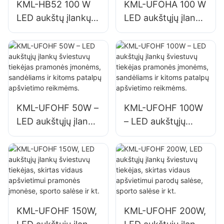
KML-HB52 100 W
KML-UFOHA 100 W
LED aukštų įlankų
LED aukštųjų įlankų
šviestuvų tiekėjas
šviestuvų tiekėjas
vidaus patalpoms,
vidaus patalpoms,
tokioms kaip
tokioms kaip
pramoniniai
pramoniniai
gamyklų pastatai ir
gamyklų pastatai ir
sandėliai.
sandėliai.
KML-UFOHF 50W –
KML-UFOHF 100W
LED aukštųjų įlankų
– LED aukštųjų
šviestuvų tiekėjas
įlankų šviestuvų
pramonės
tiekėjas pramonės
įmonėms,
įmonėms,
sandėliams ir
sandėliams ir
kitoms patalpų
kitoms patalpų
apšvietimo
apšvietimo
KML-UFOHF 150W,
KML-UFOHF 200W,
reikmėms.
reikmėms.