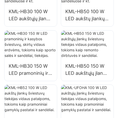
KML-HB30 100 W
KML-HB50 100 W
LED aukštųjų įlankų
LED aukštų įlankų
šviestuvų tiekėjas
šviestuvų tiekėjas
vidaus patalpų
vidaus patalpų
apšvietimui
apšvietimui
gamyklose,
gamyklose,
sandėliuose ir kt.
sandėliuose ir kt.
KML-HB30 150 W
KML-HB50 150 W
LED pramoninių ir
LED aukštųjų įlankų
kasybos šviestuvų,
šviestuvų tiekėjas
skirtų vidaus
vidaus patalpoms,
erdvėms, tokioms
tokioms kaip
kaip sporto salės ir
remonto dirbtuvės
sandėliai, tiekėjas.
ir sandėliai.