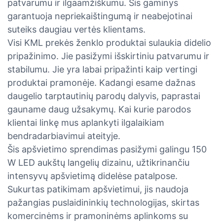
patvarumu ir ilgaamžiškumu. Šis gaminys
garantuoja nepriekaištingumą ir neabejotinai
suteiks daugiau vertės klientams.
Visi KML prekės ženklo produktai sulaukia didelio
pripažinimo. Jie pasižymi išskirtiniu patvarumu ir
stabilumu. Jie yra labai pripažinti kaip vertingi
produktai pramonėje. Kadangi esame dažnas
daugelio tarptautinių parodų dalyvis, paprastai
gauname daug užsakymų. Kai kurie parodos
klientai linkę mus aplankyti ilgalaikiam
bendradarbiavimui ateityje.
Šis apšvietimo sprendimas pasižymi galingu 150
W LED aukštų langelių dizainu, užtikrinančiu
intensyvų apšvietimą didelėse patalpose.
Sukurtas patikimam apšvietimui, jis naudoja
pažangias puslaidininkių technologijas, skirtas
komercinėms ir pramoninėms aplinkoms su