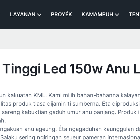
LAYANAN
PROYÉK
KAMAMPUH
TEN
 Tinggi Led 150w Anu L
eun kakuatan KML. Kami milih bahan-bahanna kalaya
as produk tiasa dijamin ti sumberna. Éta diproduksi 
 sareng kabuktian gaduh umur anu panjang. Produk ie
ah.
gakuan anu ageung. Éta ngagaduhan kaunggulan daya 
u. Salaku sering ngiringan seueur pameran internasio