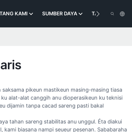
TANG KAMI
SUMBER DAYA
TAROS KAMI
aris
n saksama pikeun mastikeun masing-masing tiasa
ku alat-alat canggih anu dioperasikeun ku teknisi
u dijamin tanpa cacad sareng pasti bakal
tahan sareng stabilitas anu unggul. Éta diakui
nal, kami biasana nampi seueur pesenan. Sababaraha