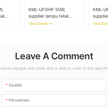
W,
KML-UFOHF 50W,
KML-U
luk
supplier lampu teluk
supplie
 lampu
tinggi led pikeun pabrik
tinggi 
View Details
View Deta
abrik
industri, gudang, sareng
jero ru
m, jsb.
aplikasi lampu jero
Pamera
ruangan anu sanésna.
jsb.
Leave A Comment
stom designs and ideas and is able to cater to the specific
Surélék
Perusahaan