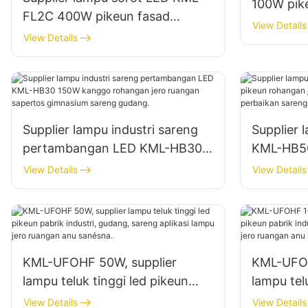
100W pike
FL2C 400W pikeun fasad
ruangan d
View Details
wangunan luar ruangan sareng
View Details
lampu lokasi konstruksi
Supplier lampu industri sareng
Supplier 
pertambangan LED KML-HB30
KML-HB50
150W kanggo rohangan jero
rohangan
View Details
View Details
ruangan sapertos gimnasium
bengkel 
sareng gudang.
gudang.
KML-UFOHF 50W, supplier
KML-UFOH
lampu teluk tinggi led pikeun
lampu tel
pabrik industri, gudang, sareng
pabrik in
View Details
View Details