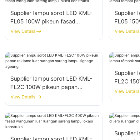
Supplier lampu sorot LED KML-
Supplier 
FL05 100W pikeun fasad
FL05 150
wangunan sareng lampu lokasi
tempat pa
View Details
View Details
konstruksi
panyimp
Supplier 
Supplier lampu sorot LED KML-
FL2C 150
FL2C 100W pikeun papan
témbok s
View Details
reklame luar ruangan sareng
View Details
ruangan
lampu signage ageung
Supplier
Supplier lampu sorot LED KML-