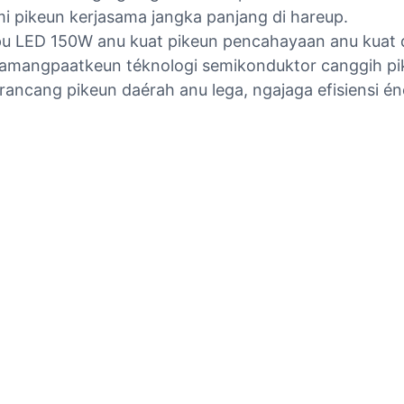
pikeun kerjasama jangka panjang di hareup.
pu LED 150W anu kuat pikeun pencahayaan anu kuat d
ngamangpaatkeun téknologi semikonduktor canggih pi
dirancang pikeun daérah anu lega, ngajaga efisiensi é