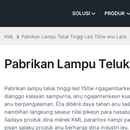
SOLUSI
PRODUK
KML
Pabrikan Lampu Teluk Tinggi Led 150w anu Laris
Pabrikan Lampu Teluk
Pabrikan lampu teluk tinggi led 150w ngagambark
dianggo kalayan sampurna, anu ngajantenkeun kualit
anu berpengalaman. Éta dibéré daya tahan anu saé
nambihan langkung seueur nilai pikeun para nasab
Sadaya produk dina mérek KML parantos nampi pan
pisan salaku produk anu berharga dina industri ie