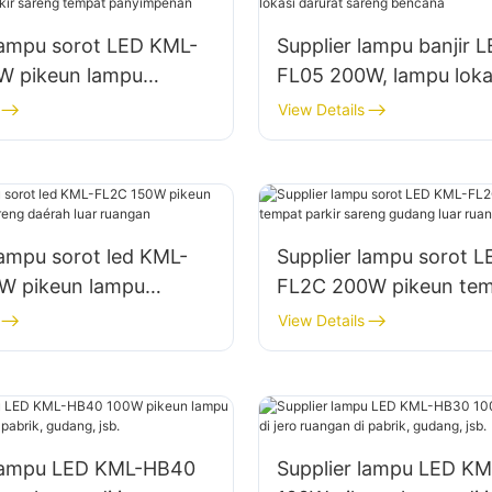
lampu sorot LED KML-
Supplier lampu banjir 
W pikeun lampu
FL05 200W, lampu loka
rkir sareng tempat
sareng bencana
View Details
enan
lampu sorot led KML-
Supplier lampu sorot 
W pikeun lampu
FL2C 200W pikeun te
areng daérah luar
parkir sareng gudang l
View Details
ruangan
 lampu LED KML-HB40
Supplier lampu LED K