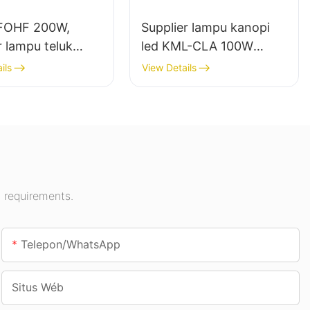
FOHF 200W,
Supplier lampu kanopi
r lampu teluk
led KML-CLA 100W
led pikeun lampu
pikeun rohangan jero
ils
View Details
angan di Aula
ruangan sapertos pom
n, gimnasium,
bensin sareng jalan
bawah tanah.
 requirements.
Telepon/whatsApp
Situs Wéb