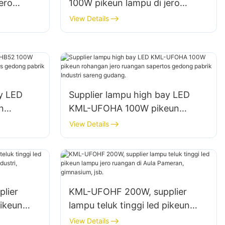
ero
100W pikeun lampu di jero
ng, jsb.
ruangan di pabrik, gudang, jsb.
View Details
ay LED
Supplier lampu high bay LED
n
KML-UFOHA 100W pikeun
 sapertos
rohangan jero ruangan sapertos
View Details
 sareng
gedong pabrik Industri sareng
gudang.
lier
KML-UFOHF 200W, supplier
pikeun
lampu teluk tinggi led pikeun
pabrik
lampu jero ruangan di Aula
View Details