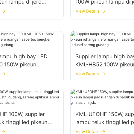
un lampu di jero
100W pikeun lampu di j
i pabrik, gudang, jsb.
ruangan di pabrik, guda
View Details
lampu high bay LED
Supplier lampu high b
 150W pikeun
KML-HB52 100W pikeu
 jero ruangan sapertos
rohangan jero ruangan
View Details
perbaikan sareng
gedong pabrik Industri
gudang.
F 100W, supplier
KML-UFOHF 150W, supp
uk tinggi led pikeun
lampu teluk tinggi led 
dustri, gudang, sareng
lampu jero ruangan di 
View Details