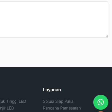
Layanan
uk Tinggi LED
Solusi Siap Pakai
jir LED
Rencana Pameseran