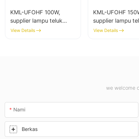
KML-UFOHF 100W,
KML-UFOHF 150
supplier lampu teluk
supplier lampu te
tinggi led pikeun pabrik
tinggi led pikeun
View Details
View Details
industri, gudang, sareng
jero ruangan di p
aplikasi lampu jero
industri, gimnasiu
ruangan anu sanésna.
we welcome cu
Nami
Berkas