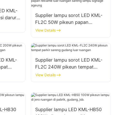
LED KML-
Supplier lampu sorot LED KML-
si darurat
FL2C 50W pikeun papan
reklame luar ruangan sareng
View Details
lampu signage ageung
LED KML-
Supplier lampu sorot LED KML-
mpat
FL2C 240W pikeun tempat
uar
parkir sareng gudang luar
View Details
ruangan
ML-HB30
Supplier lampu LED KML-HB50