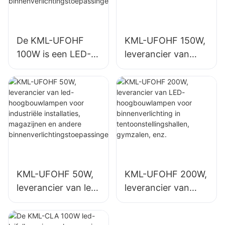
De KML-UFOHF
KML-UFOHF 150W,
100W is een LED-
leverancier van
hoogbouwlamp,
LED-
geschikt voor
hoogbouwlampen
industriële
voor
complexen,
binnenverlichting in
magazijnen en
industriële
andere
complexen,
binnenverlichtingst
sporthallen, enz.
oepassingen.
KML-UFOHF 50W,
KML-UFOHF 200W,
leverancier van led-
leverancier van
hoogbouwlampen
LED-
voor industriële
hoogbouwlampen