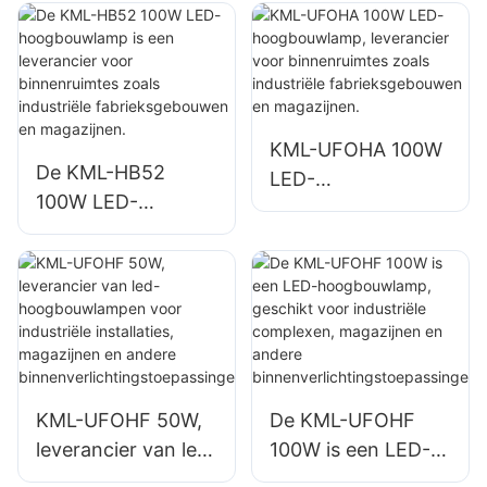
industriële en
voor binnenruimtes
mijnbouwtoepassin
zoals
gen, geschikt voor
reparatiewerkplaat
binnenruimtes
sen en magazijnen.
zoals gymzalen en
KML-UFOHA 100W
magazijnen.
De KML-HB52
LED-
100W LED-
hoogbouwlamp,
hoogbouwlamp is
leverancier voor
een leverancier
binnenruimtes
voor binnenruimtes
zoals industriële
zoals industriële
fabrieksgebouwen
fabrieksgebouwen
en magazijnen.
en magazijnen.
KML-UFOHF 50W,
De KML-UFOHF
leverancier van led-
100W is een LED-
hoogbouwlampen
hoogbouwlamp,