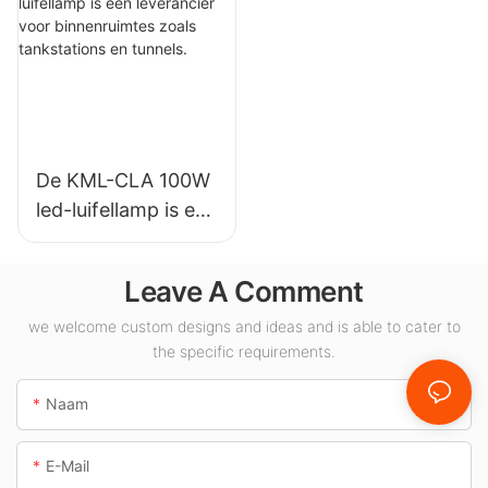
installaties,
voor
magazijnen en
binnenverlichting in
andere
tentoonstellingshall
binnenverlichtingst
en, gymzalen, enz.
oepassingen.
De KML-CLA 100W
led-luifellamp is een
leverancier voor
binnenruimtes
Leave A Comment
zoals tankstations
en tunnels.
we welcome custom designs and ideas and is able to cater to
the specific requirements.
Naam
E-Mail