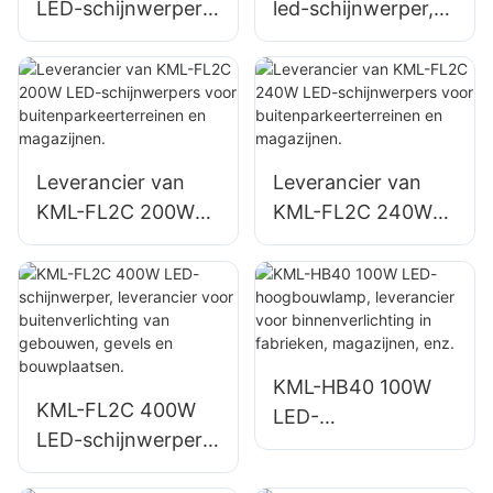
LED-schijnwerper,
led-schijnwerper,
leverancier voor
leverancier voor
buitenreclamebord
buitenverlichting
en en grote
van wanden en
bewegwijzering.
terreinen.
Leverancier van
Leverancier van
KML-FL2C 200W
KML-FL2C 240W
LED-schijnwerpers
LED-schijnwerpers
voor
voor
buitenparkeerterrei
buitenparkeerterrei
nen en magazijnen.
nen en magazijnen.
KML-HB40 100W
KML-FL2C 400W
LED-
LED-schijnwerper,
hoogbouwlamp,
leverancier voor
leverancier voor