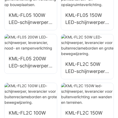
KML-FL05 100W
KML-FL05 150W
LED-schijnwerper,
LED-schijnwerper,
leverancier voor
leverancier voor
gevelverlichting en
parkeerterrein- en
verlichting op
opslagruimteverlich
bouwplaatsen.
ting.
KML-FL05 200W
KML-FL2C 50W
LED-schijnwerper,
LED-schijnwerper,
leverancier, nood-
leverancier voor
en
buitenreclamebord
rampenverlichting
en en grote
bewegwijzering.
KML-FL2C 100W
KML-FL2C 150W