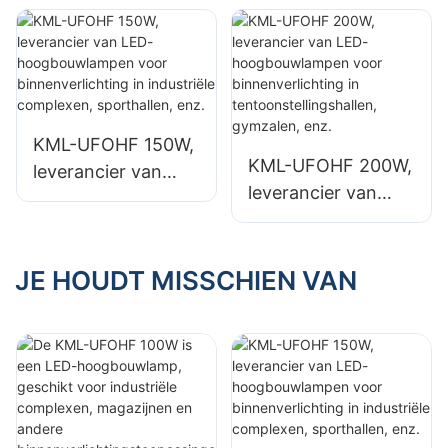
voor industriële
geschikt voor
installaties,
industriële
magazijnen en
complexen,
andere
magazijnen en
binnenverlichtingst
andere
KML-UFOHF 150W,
oepassingen.
binnenverlichtingst
KML-UFOHF 200W,
leverancier van
oepassingen.
leverancier van
LED-
LED-
hoogbouwlampen
hoogbouwlampen
voor
voor
JE HOUDT MISSCHIEN VAN
binnenverlichting in
binnenverlichting in
industriële
tentoonstellingshall
complexen,
en, gymzalen, enz.
sporthallen, enz.