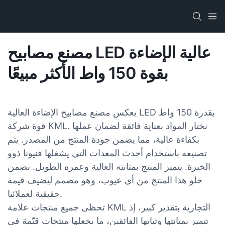
مصنع مصابيح LED عالية الإضاءة
بقوة 150 واط الأكثر مبيعًا
يعكس مصنع مصابيح الإضاءة العالية LED بقدرة 150 واط
قوة شركة KML. نختار المواد بعناية فائقة لضمان عملها
بكفاءة عالية، مما يضمن جودة المنتج من المصدر. يتم
تصنيعه باستخدام أحدث المعدات التي يشغلها فنيونا ذوو
الخبرة. يتميز المنتج بمتانته العالية وعمره الطويل. نضمن
خلو هذا المنتج من أي عيوب، وهو مصمم ليضيف قيمة
حقيقية لعملائنا.
تحظى جميع منتجات علامة KML التجارية بتقدير كبير، إذ
تتميز بمتانتها وثباتها الفائقين، ما يجعلها منتجات قيّمة في