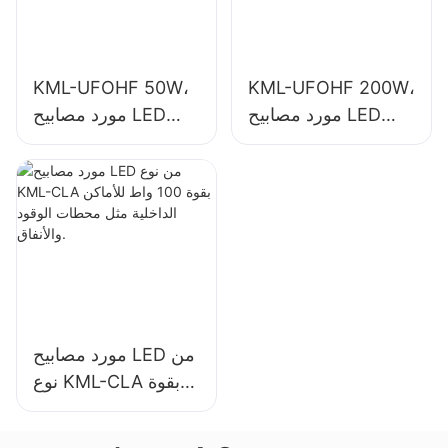
KML-UFOHF 50W،
KML-UFOHF 200W،
مورد مصابيح LED
مورد مصابيح LED
عالية الإضاءة للإضاءة
عالية الإضاءة للمصانع
الداخلية في قاعات
الصناعية والمستودعات
المعارض والصالات
وتطبيقات الإضاءة
الرياضية وما إلى ذلك.
الداخلية الأخرى.
مورد مصابيح LED من
نوع KML-CLA بقوة
100 واط للأماكن
الداخلية مثل محطات