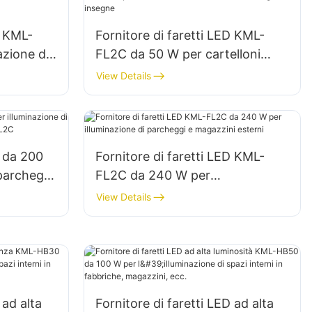
D KML-
Fornitore di faretti LED KML-
azione di
FL2C da 50 W per cartelloni
so in
pubblicitari esterni e
View Details
illuminazione di grandi insegne
D da 200
Fornitore di faretti LED KML-
 parcheggi
FL2C da 240 W per
ML-FL2C
illuminazione di parcheggi e
View Details
magazzini esterni
 ad alta
Fornitore di faretti LED ad alta