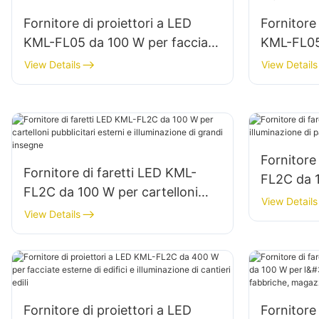
Fornitore di proiettori a LED
Fornitore 
KML-FL05 da 100 W per facciate
KML-FL05
di edifici e illuminazione di
l'illumina
View Details
View Details
cantieri edili
aree di s
Fornitore
Fornitore di faretti LED KML-
FL2C da 1
FL2C da 100 W per cartelloni
di pareti 
View Details
pubblicitari esterni e
View Details
illuminazione di grandi insegne
Fornitore di proiettori a LED
Fornitore 