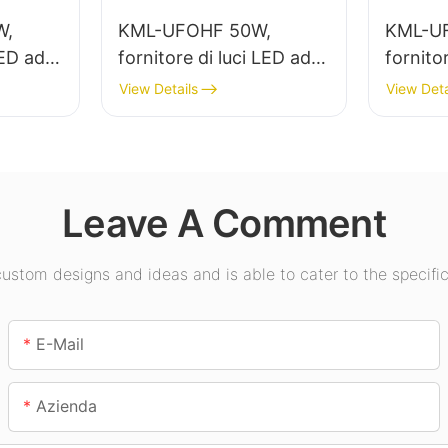
W,
KML-UFOHF 50W,
KML-U
LED ad
fornitore di luci LED ad
fornito
r
alta luminosità per
alta lu
View Details
View Deta
erna di
impianti industriali,
l'illumi
i,
magazzini e altre
in sale 
applicazioni di
palestr
illuminazione per interni.
Leave A Comment
stom designs and ideas and is able to cater to the specific
E-Mail
Azienda