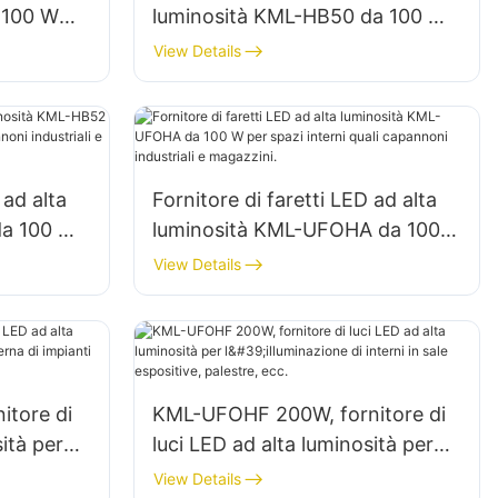
 100 W
luminosità KML-HB50 da 100 W
azi
per l'illuminazione di spazi
View Details
gazzini,
interni in fabbriche, magazzini,
ecc.
 ad alta
Fornitore di faretti LED ad alta
da 100 W
luminosità KML-UFOHA da 100
 capannoni
W per spazi interni quali
View Details
capannoni industriali e
magazzini.
tore di
KML-UFOHF 200W, fornitore di
ità per
luci LED ad alta luminosità per
i impianti
l'illuminazione di interni in sale
View Details