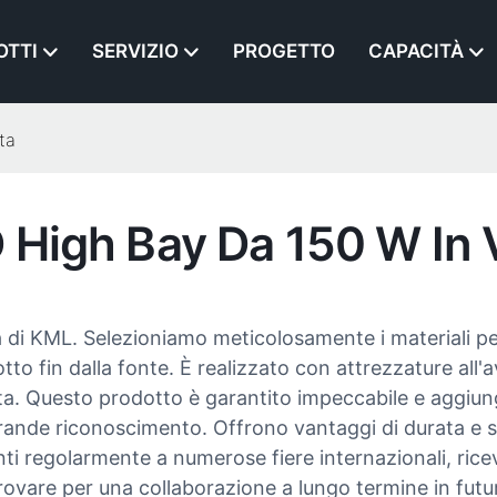
OTTI
SERVIZIO
PROGETTO
CAPACITÀ
ta
D High Bay Da 150 W In 
rza di KML. Selezioniamo meticolosamente i materiali pe
o fin dalla fonte. È realizzato con attrezzature all'a
a. Questo prodotto è garantito impeccabile e aggiunger
rande riconoscimento. Offrono vantaggi di durata e st
ti regolarmente a numerose fiere internazionali, ric
 trovare per una collaborazione a lungo termine in futu