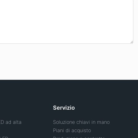
Servizio
ED ad alta
Soluzione chiavi in ​​mano
Piani di acquisto