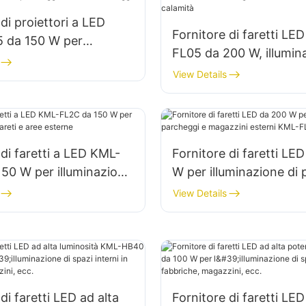
di proiettori a LED
Fornitore di faretti LE
 da 150 W per
FL05 da 200 W, illumin
zione di parcheggi e
emergenza e di soccor
View Details
toccaggio
caso di calamità
 di faretti a LED KML-
Fornitore di faretti LE
50 W per illuminazione
W per illuminazione di
e aree esterne
e magazzini esterni K
View Details
di faretti LED ad alta
Fornitore di faretti LED