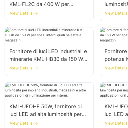
KML-FL2C da 400 W per
luminosi
facciate esterne di edifici e
per l'illu
View Details
View Details
illuminazione di cantieri edili
interni in
ecc.
Fornitore di luci LED industriali e
Fornitore 
minerarie KML-HB30 da 150 W
potenza 
per spazi interni quali palestre e
per spazi 
View Details
View Details
magazzini.
riparazio
KML-UFOHF 50W, fornitore di
KML-UFOH
luci LED ad alta luminosità per
luci LED a
impianti industriali, magazzini e
impianti i
View Details
View Details