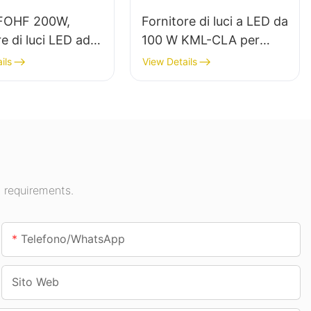
FOHF 200W,
Fornitore di luci a LED da
re di luci LED ad
100 W KML-CLA per
minosità per
spazi interni come
ils
View Details
nazione di interni
stazioni di servizio e
espositive,
sottopassaggi.
e, ecc.
 requirements.
Telefono/WhatsApp
Sito Web