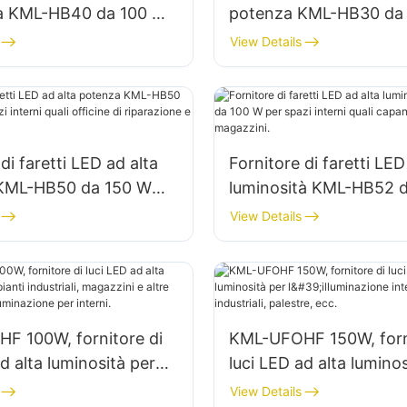
tà KML-HB40 da 100 W
potenza KML-HB30 da
minazione di spazi
per l'illuminazione di sp
View Details
 fabbriche, magazzini,
interni in fabbriche, ma
ecc.
di faretti LED ad alta
Fornitore di faretti LED
KML-HB50 da 150 W
luminosità KML-HB52 
interni quali officine di
per spazi interni quali
View Details
ne e magazzini.
industriali e magazzini.
F 100W, fornitore di
KML-UFOHF 150W, forni
d alta luminosità per
luci LED ad alta luminos
ndustriali, magazzini e
l'illuminazione interna d
View Details