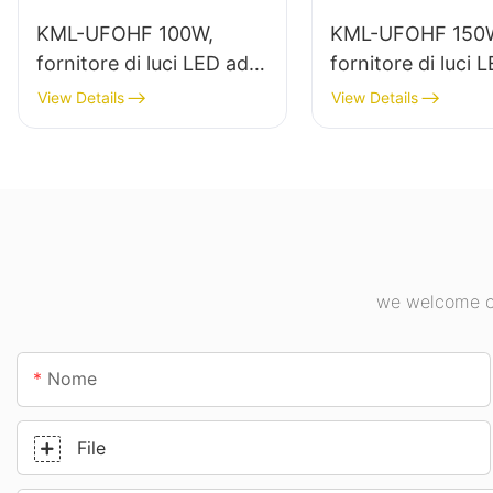
KML-UFOHF 100W,
KML-UFOHF 150
fornitore di luci LED ad
fornitore di luci 
alta luminosità per
alta luminosità pe
View Details
View Details
impianti industriali,
l'illuminazione int
magazzini e altre
impianti industrial
applicazioni di
palestre, ecc.
illuminazione per interni.
we welcome cu
Nome
File