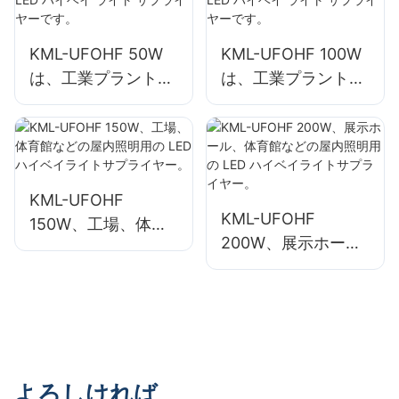
KML-UFOHF 50W
KML-UFOHF 100W
は、工業プラント、
は、工業プラント、
倉庫、その他の屋内
倉庫、その他の屋内
照明アプリケーショ
照明アプリケーショ
ン向けの LED ハイ
ン向けの LED ハイ
ベイ ライト サプラ
ベイ ライト サプラ
イヤーです。
イヤーです。
KML-UFOHF
KML-UFOHF
150W、工場、体育
200W、展示ホー
館などの屋内照明用
ル、体育館などの屋
の LED ハイベイラ
内照明用の LED ハ
イトサプライヤー。
イベイライトサプラ
イヤー。
よろしければ