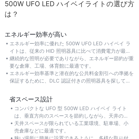
500W UFO LED ハイベイライトの選び方
は？
エネルギー効率が高い
エネルギー効率に優れた 500W UFO LED ハイベイ ラ
イトは、従来の HID 照明器具に比べて消費電力が最大
50% 少なく、広いスペースの長期的な電気コストを削
継続的な照明が必要でありながら、エネルギー節約が重
減します。
要な倉庫、工場、体育館に最適です。
エネルギー効率基準と潜在的な公共料金割引への準拠を
保証するために、DLC 認証付きの照明器具を探してく
ださい。
省スペース設計
コンパクトな UFO 型 500W LED ハイベイ ライト
は、垂直方向のスペースを節約しながら、天井の高
い環境で最適な光の分布を実現します。
天井スペースが限られている工業環境、駐車場、小
売倉庫などに最適です。
狭い場所に簡単に設置できるように、多様な取り付