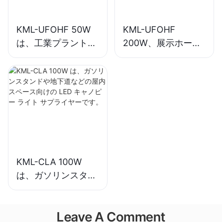
KML-UFOHF 50W
KML-UFOHF
は、工業プラント、
200W、展示ホー
倉庫、その他の屋内
ル、体育館などの屋
照明アプリケーショ
内照明用の LED ハ
ン向けの LED ハイ
イベイライトサプラ
ベイ ライト サプラ
イヤー。
イヤーです。
KML-CLA 100W
は、ガソリンスタン
ドや地下道などの屋
内スペース向けの
Leave A Comment
LED キャノピー ラ