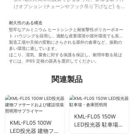
けオプション (チェーンやフック吊り下げなど) を
備えたモデルを選択してください。
耐久性のある構造
堅牢なアルミニウム ヒートシンクと耐衝撃性ポリカーボネー
ト ハウジングを採用し、過酷な産業環境や屋外環境でも長寿
命を実現します。
製造工場や天候の変動にさらされる屋外の倉庫など、振動の
多い環境に適しています。
ほこり、湿気、腐食に対する保護を保証し、耐用年数を延ば
すには、IP65 定格の器具を選択してください。
関連製品
KML-FL05 150W
KML-FL05 100W
LED投光器 駐車場・
LED投光器 建物ファ
倉庫照明用