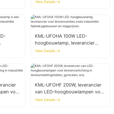
leverancier voor
View Details
brieken,
binnenverlichting in fabrieken,
magazijnen, enz.
ED-
KML-UFOHA 100W LED-
hoogbouwlamp, leverancier
nruimtes
voor binnenruimtes zoals
View Details
industriële fabrieksgebouwen en
magazijnen.
rancier
KML-UFOHF 200W, leverancier
pen voor
van LED-hoogbouwlampen voor
ustriële
binnenverlichting in
View Details
, enz.
tentoonstellingshallen,
gymzalen, enz.