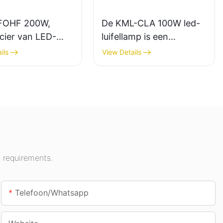
FOHF 200W,
De KML-CLA 100W led-
cier van LED-
luifellamp is een
uwlampen voor
leverancier voor
ils
View Details
erlichting in
binnenruimtes zoals
stellingshallen,
tankstations en tunnels.
en, enz.
 requirements.
Telefoon/whatsapp