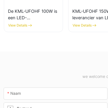
De KML-UFOHF 100W is
KML-UFOHF 150
een LED-
leverancier van 
hoogbouwlamp,
hoogbouwlampen
View Details
View Details
geschikt voor industriële
binnenverlichting
complexen, magazijnen
industriële compl
en andere
sporthallen, enz.
binnenverlichtingstoepa
ssingen.
we welcome cu
Naam