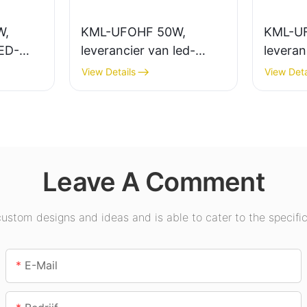
W,
KML-UFOHF 50W,
KML-U
LED-
leverancier van led-
leveran
 voor
hoogbouwlampen voor
hoogbo
View Details
View Deta
 in
industriële installaties,
binnenv
exen,
magazijnen en andere
tentoon
binnenverlichtingstoepa
gymzal
ssingen.
Leave A Comment
stom designs and ideas and is able to cater to the specific
E-Mail