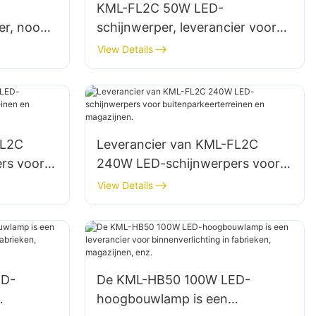
KML-FL2C 50W LED-
er, nood-
schijnwerper, leverancier voor
buitenreclameborden en grote
View Details
bewegwijzering.
FL2C
Leverancier van KML-FL2C
rs voor
240W LED-schijnwerpers voor
 en
buitenparkeerterreinen en
View Details
magazijnen.
ED-
De KML-HB50 100W LED-
hoogbouwlamp is een