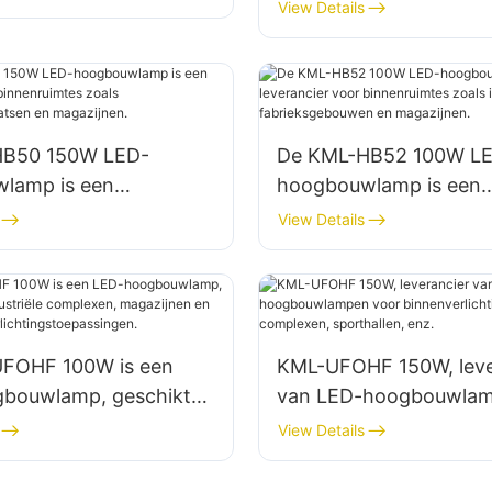
leverancier voor
View Details
, magazijnen, enz.
binnenverlichting in fa
magazijnen, enz.
HB50 150W LED-
De KML-HB52 100W L
lamp is een
hoogbouwlamp is een
er voor binnenruimtes
leverancier voor binne
View Details
aratiewerkplaatsen en
zoals industriële
en.
fabrieksgebouwen en
magazijnen.
FOHF 100W is een
KML-UFOHF 150W, leve
bouwlamp, geschikt
van LED-hoogbouwlam
striële complexen,
binnenverlichting in ind
View Details
en en andere
complexen, sporthallen
lichtingstoepassingen.