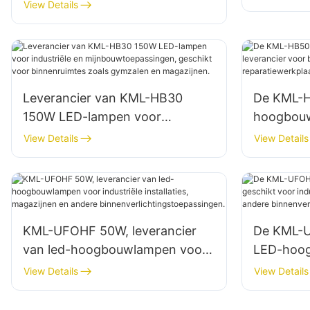
buitenverlichting van gebouwen,
View Details
fabrieken
gevels en bouwplaatsen.
Leverancier van KML-HB30
De KML-
150W LED-lampen voor
hoogbouw
industriële en
leveranci
View Details
View Details
mijnbouwtoepassingen,
zoals rep
geschikt voor binnenruimtes
magazijn
zoals gymzalen en magazijnen.
KML-UFOHF 50W, leverancier
De KML-U
van led-hoogbouwlampen voor
LED-hoog
industriële installaties,
voor indu
View Details
View Details
magazijnen en andere
magazijn
binnenverlichtingstoepassingen.
binnenver