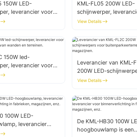
5 150W LED-
KML-FL05 200W LED-
per, leverancier voor
schijnwerper, leveranci
rrein- en
en rampenverlichting
View Details
mteverlichting.
 150W led-
Leverancier van KML-
per, leverancier voor
200W LED-schijnwerpe
lichting van wanden en
buitenparkeerterreinen
View Details
.
magazijnen.
0 100W LED-
De KML-HB30 100W L
lamp, leverancier
hoogbouwlamp is een
enverlichting in