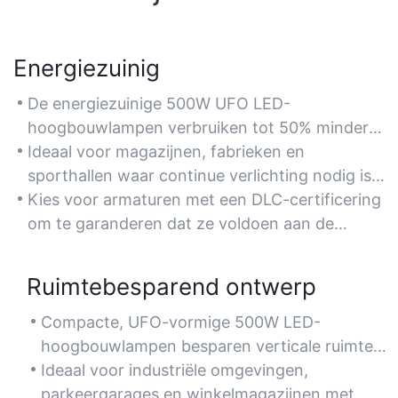
Energiezuinig
De energiezuinige 500W UFO LED-
hoogbouwlampen verbruiken tot 50% minder
stroom dan traditionele HID-armaturen,
Ideaal voor magazijnen, fabrieken en
waardoor de elektriciteitskosten voor grote
sporthallen waar continue verlichting nodig is,
ruimtes op de lange termijn lager uitvallen.
maar energiebesparing cruciaal is.
Kies voor armaturen met een DLC-certificering
om te garanderen dat ze voldoen aan de
energie-efficiëntienormen en in aanmerking
komen voor eventuele kortingen van de
Ruimtebesparend ontwerp
energieleverancier.
Compacte, UFO-vormige 500W LED-
hoogbouwlampen besparen verticale ruimte
en zorgen tegelijkertijd voor een optimale
Ideaal voor industriële omgevingen,
lichtverdeling in ruimtes met hoge plafonds.
parkeergarages en winkelmagazijnen met