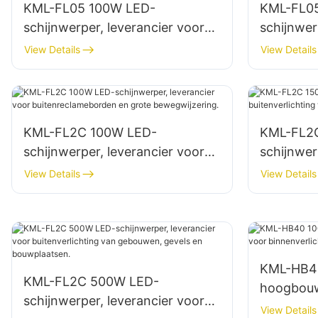
KML-FL05 100W LED-
KML-FL0
schijnwerper, leverancier voor
schijnwer
gevelverlichting en verlichting
parkeerte
View Details
View Details
op bouwplaatsen.
opslagrui
KML-FL2C 100W LED-
KML-FL2C
schijnwerper, leverancier voor
schijnwer
buitenreclameborden en grote
buitenver
View Details
View Details
bewegwijzering.
terreinen
KML-HB4
KML-FL2C 500W LED-
hoogbouw
schijnwerper, leverancier voor
voor binn
View Details