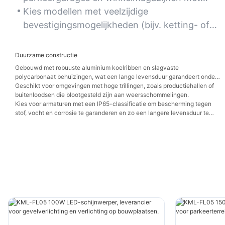
beperkte hoogte.
Kies modellen met veelzijdige
bevestigingsmogelijkheden (bijv. ketting- of
haakophanging) voor eenvoudige installatie in
krappe ruimtes.
Duurzame constructie
Gebouwd met robuuste aluminium koelribben en slagvaste
polycarbonaat behuizingen, wat een lange levensduur garandeert onder
zware industriële of buitenomstandigheden.
Geschikt voor omgevingen met hoge trillingen, zoals productiehallen of
buitenloodsen die blootgesteld zijn aan weersschommelingen.
Kies voor armaturen met een IP65-classificatie om bescherming tegen
stof, vocht en corrosie te garanderen en zo een langere levensduur te
verzekeren.