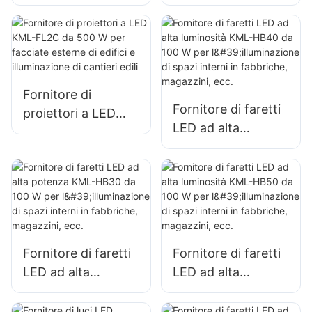
illuminazione di
240 W per
parcheggi e
illuminazione di
magazzini esterni
parcheggi e
KML-FL2C
magazzini esterni
Fornitore di
Fornitore di faretti
proiettori a LED
LED ad alta
KML-FL2C da 500
luminosità KML-
W per facciate
HB40 da 100 W per
esterne di edifici e
l'illuminazione di
illuminazione di
spazi interni in
cantieri edili
fabbriche,
magazzini, ecc.
Fornitore di faretti
Fornitore di faretti
LED ad alta
LED ad alta
potenza KML-HB30
luminosità KML-
da 100 W per
HB50 da 100 W per