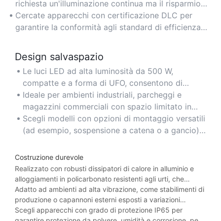
riducendo i costi dell'elettricità a lungo termine per
richiesta un'illuminazione continua ma il risparmio
gli spazi di grandi dimensioni.
energetico è fondamentale.
Cercate apparecchi con certificazione DLC per
garantire la conformità agli standard di efficienza
energetica e potenziali sconti sulle utenze.
Design salvaspazio
Le luci LED ad alta luminosità da 500 W,
compatte e a forma di UFO, consentono di
risparmiare spazio verticale, garantendo al
Ideale per ambienti industriali, parcheggi e
contempo una distribuzione ottimale della luce
magazzini commerciali con spazio limitato in
in ambienti con soffitti alti.
alto.
Scegli modelli con opzioni di montaggio versatili
(ad esempio, sospensione a catena o a gancio)
per una facile installazione in spazi ristretti.
Costruzione durevole
Realizzato con robusti dissipatori di calore in alluminio e
alloggiamenti in policarbonato resistenti agli urti, che
garantiscono longevità in condizioni industriali o esterne
Adatto ad ambienti ad alta vibrazione, come stabilimenti di
difficili.
produzione o capannoni esterni esposti a variazioni
meteorologiche.
Scegli apparecchi con grado di protezione IP65 per
garantire protezione da polvere, umidità e corrosione, per