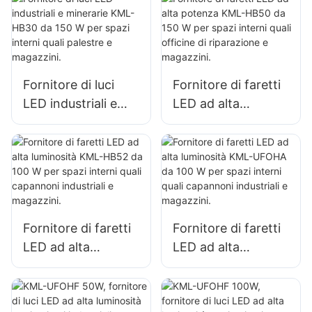
l'illuminazione di
l'illuminazione di
spazi interni in
spazi interni in
fabbriche,
fabbriche,
magazzini, ecc.
magazzini, ecc.
Fornitore di luci
Fornitore di faretti
LED industriali e
LED ad alta
minerarie KML-
potenza KML-HB50
HB30 da 150 W per
da 150 W per spazi
spazi interni quali
interni quali officine
palestre e
di riparazione e
magazzini.
magazzini.
Fornitore di faretti
Fornitore di faretti
LED ad alta
LED ad alta
luminosità KML-
luminosità KML-
HB52 da 100 W per
UFOHA da 100 W
spazi interni quali
per spazi interni