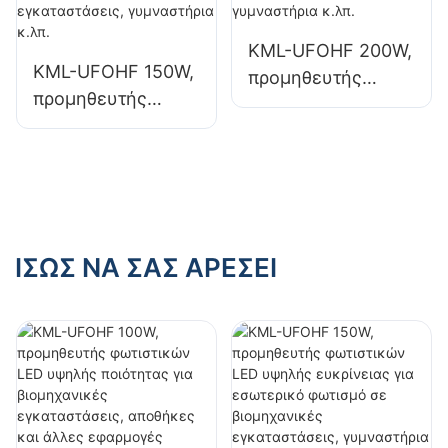
άλλες εφαρμογές
άλλες εφαρμογές
εσωτερικού
εσωτερικού
KML-UFOHF 200W,
φωτισμού.
φωτισμού.
KML-UFOHF 150W,
προμηθευτής
προμηθευτής
φωτιστικών LED
φωτιστικών LED
υψηλής ευκρίνειας
υψηλής ευκρίνειας
για εσωτερικό
για εσωτερικό
φωτισμό σε
φωτισμό σε
εκθεσιακούς
βιομηχανικές
χώρους,
εγκαταστάσεις,
ΊΣΩΣ ΝΑ ΣΑΣ ΑΡΈΣΕΙ
γυμναστήρια κ.λπ.
γυμναστήρια κ.λπ.