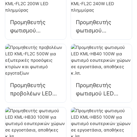
πινακίδες και
φωτισμό μεγάλων
πινακίδων
Προμηθευτής
Προμηθευτής
φωτισμού
φωτισμού
εξωτερικού χώρου
εξωτερικού χώρου
στάθμευσης και
στάθμευσης και
αποθήκης KML-
αποθήκης KML-
FL2C 200W LED
FL2C 240W LED
πλημμύρας
πλημμύρας
Προμηθευτής
Προμηθευτής
προβολέων LED
φωτισμού LED
KML-FL2C 500W
KML-HB40 100W
για εξωτερικές
για φωτισμό
προσόψεις κτιρίων
εσωτερικών
και φωτισμό
χώρων σε
εργοταξίων
εργοστάσια,