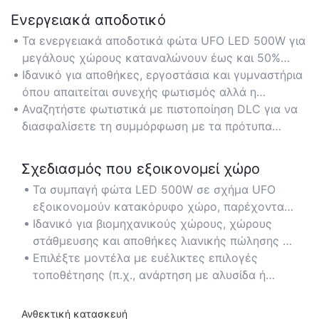
Ενεργειακά αποδοτικό
Τα ενεργειακά αποδοτικά φώτα UFO LED 500W για
μεγάλους χώρους καταναλώνουν έως και 50%
λιγότερη ενέργεια από τα παραδοσιακά φωτιστικά
Ιδανικό για αποθήκες, εργοστάσια και γυμναστήρια
HID, μειώνοντας το μακροπρόθεσμο κόστος
όπου απαιτείται συνεχής φωτισμός αλλά η
ηλεκτρικής ενέργειας για μεγάλους χώρους.
εξοικονόμηση ενέργειας είναι κρίσιμη.
Αναζητήστε φωτιστικά με πιστοποίηση DLC για να
διασφαλίσετε τη συμμόρφωση με τα πρότυπα
ενεργειακής απόδοσης και τις πιθανές εκπτώσεις
στις επιχειρήσεις κοινής ωφέλειας.
Σχεδιασμός που εξοικονομεί χώρο
Τα συμπαγή φώτα LED 500W σε σχήμα UFO
εξοικονομούν κατακόρυφο χώρο, παρέχοντας
παράλληλα βέλτιστη κατανομή φωτός σε
Ιδανικό για βιομηχανικούς χώρους, χώρους
περιβάλλοντα με ψηλή οροφή.
στάθμευσης και αποθήκες λιανικής πώλησης με
περιορισμένο χώρο πάνω από τα καθίσματα.
Επιλέξτε μοντέλα με ευέλικτες επιλογές
τοποθέτησης (π.χ., ανάρτηση με αλυσίδα ή
γάντζο) για εύκολη εγκατάσταση σε στενά
σημεία.
Ανθεκτική κατασκευή