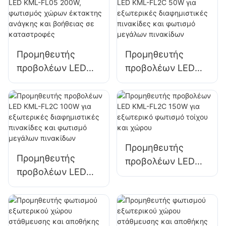
κτιρίων και
χώρων
φωτισμό
στάθμευσης και
εργοταξίων
αποθήκευσης
Προμηθευτής
Προμηθευτής
προβολέων LED
προβολέων LED
KML-FL05 200W,
KML-FL2C 50W για
φωτισμός χώρων
εξωτερικές
έκτακτης ανάγκης
διαφημιστικές
και βοήθειας σε
πινακίδες και
καταστροφές
φωτισμό μεγάλων
Προμηθευτής
πινακίδων
Προμηθευτής
προβολέων LED
προβολέων LED
KML-FL2C 150W
KML-FL2C 100W
για εξωτερικό
για εξωτερικές
φωτισμό τοίχου
διαφημιστικές
και χώρου