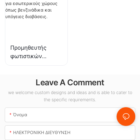
εγκαταστάσεις,
φωτισμό σε
αποθήκες και
εκθεσιακούς
άλλες εφαρμογές
χώρους,
εσωτερικού
γυμναστήρια κ.λπ.
φωτισμού.
Προμηθευτής
φωτιστικών
οροφής LED KML-
CLA 100W για
Leave A Comment
εσωτερικούς
χώρους όπως
we welcome custom designs and ideas and is able to cater to
βενζινάδικα και
the specific requirements.
υπόγειες
διαβάσεις.
Όνομα
ΗΛΕΚΤΡΟΝΙΚΗ ΔΙΕΥΘΥΝΣΗ