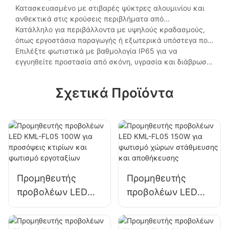
Κατασκευασμένο με στιβαρές ψύκτρες αλουμινίου και
ανθεκτικά στις κρούσεις περιβλήματα από
πολυανθρακικό, εξασφαλίζοντας μακροζωία σε σκληρές
Κατάλληλο για περιβάλλοντα με υψηλούς κραδασμούς,
βιομηχανικές ή εξωτερικές συνθήκες.
όπως εργοστάσια παραγωγής ή εξωτερικά υπόστεγα που
εκτίθενται σε καιρικές διακυμάνσεις.
Επιλέξτε φωτιστικά με βαθμολογία IP65 για να
εγγυηθείτε προστασία από σκόνη, υγρασία και διάβρωση
για παρατεταμένη διάρκεια ζωής.
Σχετικά Προϊόντα
Προμηθευτής
Προμηθευτής
προβολέων LED
προβολέων LED
KML-FL05 100W
KML-FL05 150W
για προσόψεις
για φωτισμό