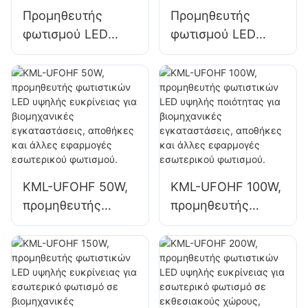
γυμναστήρια και
Προμηθευτής
Προμηθευτής
αποθήκες.
φωτισμού LED
φωτισμού LED
KML-HB52 100W
100W υψηλής
για εσωτερικούς
ευκρίνειας για
χώρους, όπως
εσωτερικούς
βιομηχανικά
χώρους, όπως
εργοστάσια και
βιομηχανικά
αποθήκες.
εργοστάσια και
αποθήκες.
KML-UFOHF 50W,
KML-UFOHF 100W,
προμηθευτής
προμηθευτής
φωτιστικών LED
φωτιστικών LED
υψηλής ευκρίνειας
υψηλής ποιότητας
για βιομηχανικές
για βιομηχανικές
εγκαταστάσεις,
εγκαταστάσεις,
αποθήκες και
αποθήκες και