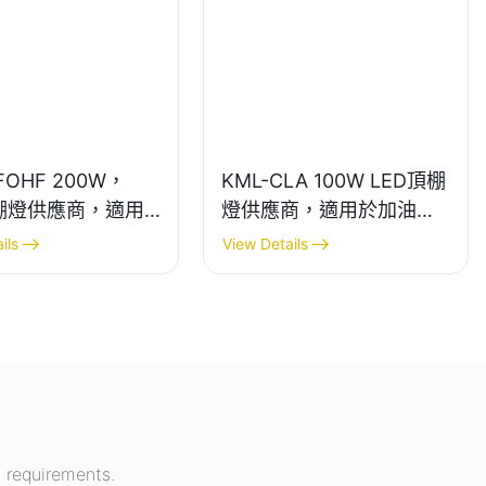
FOHF 200W，
KML-CLA 100W LED頂棚
高棚燈供應商，適用
燈供應商，適用於加油
館、體育館等室內
站、地下通道等室內場
ils
View Details
所。
 requirements.