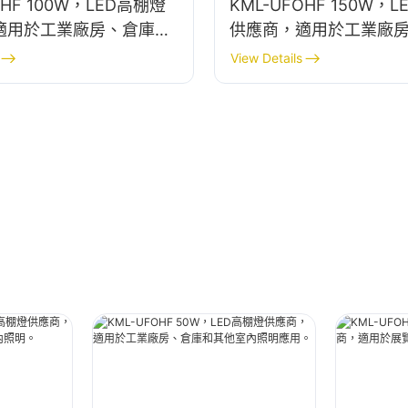
OHF 100W，LED高棚燈
KML-UFOHF 150W，
適用於工業廠房、倉庫和
供應商，適用於工業廠
照明應用。
等室內照明。
View Details