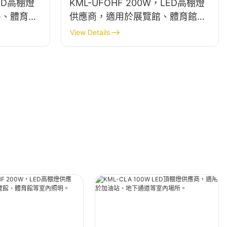
LED高棚燈
KML-UFOHF 200W，LED高棚燈
房、體育館
供應商，適用於展覽館、體育館等
室內照明。
View Details