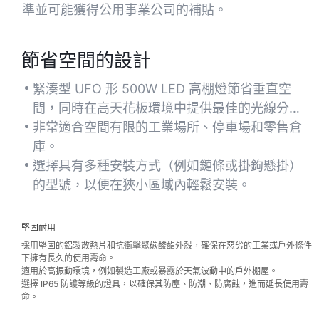
準並可能獲得公用事業公司的補貼。
節省空間的設計
緊湊型 UFO 形 500W LED 高棚燈節省垂直空
間，同時在高天花板環境中提供最佳的光線分
佈。
非常適合空間有限的工業場所、停車場和零售倉
庫。
選擇具有多種安裝方式（例如鏈條或掛鉤懸掛）
的型號，以便在狹小區域內輕鬆安裝。
堅固耐用
採用堅固的鋁製散熱片和抗衝擊聚碳酸酯外殼，確保在惡劣的工業或戶外條件
下擁有長久的使用壽命。
適用於高振動環境，例如製造工廠或暴露於天氣波動中的戶外棚屋。
選擇 IP65 防護等級的燈具，以確保其防塵、防潮、防腐蝕，進而延長使用壽
命。