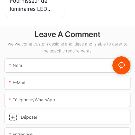
Fournisseur de
luminaires LED
KML-CLA 100W
pour espaces
Leave A Comment
intérieurs tels que
les stations-service
we welcome custom designs and ideas and is able to cater to
et les passages
the specific requirements.
souterrains.
Nom
E-Mail
Téléphone/WhatsApp
Déposer
Entreprise