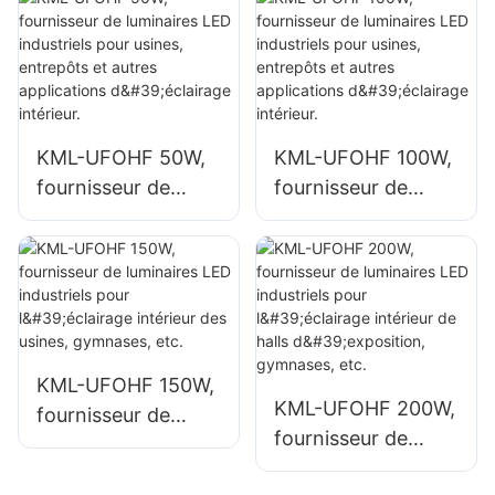
intérieurs tels que
grande hauteur de
bâtiments d'usines
100 W pour
et entrepôts.
espaces intérieurs
tels que les
bâtiments d'usines
KML-UFOHF 50W,
KML-UFOHF 100W,
et les entrepôts.
fournisseur de
fournisseur de
luminaires LED
luminaires LED
industriels pour
industriels pour
usines, entrepôts
usines, entrepôts
et autres
et autres
applications
applications
d'éclairage
d'éclairage
KML-UFOHF 150W,
intérieur.
intérieur.
KML-UFOHF 200W,
fournisseur de
fournisseur de
luminaires LED
luminaires LED
industriels pour