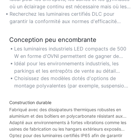
traditionnels, réduisant ainsi les coûts d'électricité à
où un éclairage continu est nécessaire mais où les
long terme pour les grands espaces.
économies d'énergie sont essentielles.
Recherchez les luminaires certifiés DLC pour
garantir la conformité aux normes d'efficacité
énergétique et les éventuelles remises des
fournisseurs d'énergie.
Conception peu encombrante
Les luminaires industriels LED compacts de 500
W en forme d'OVNI permettent de gagner de
l'espace vertical tout en assurant une
Idéal pour les environnements industriels, les
distribution optimale de la lumière dans les
parkings et les entrepôts de vente au détail
environnements à hauts plafonds.
disposant d'un espace en hauteur limité.
Choisissez des modèles dotés d'options de
montage polyvalentes (par exemple, suspension
par chaîne ou crochet) pour une installation
facile dans les espaces restreints.
Construction durable
Fabriqué avec des dissipateurs thermiques robustes en
aluminium et des boîtiers en polycarbonate résistant aux
chocs, assurant une longue durée de vie même dans des
Adapté aux environnements à fortes vibrations comme les
conditions industrielles ou extérieures difficiles.
usines de fabrication ou les hangars extérieurs exposés
aux variations climatiques.
Optez pour des luminaires certifiés IP65 afin de garantir