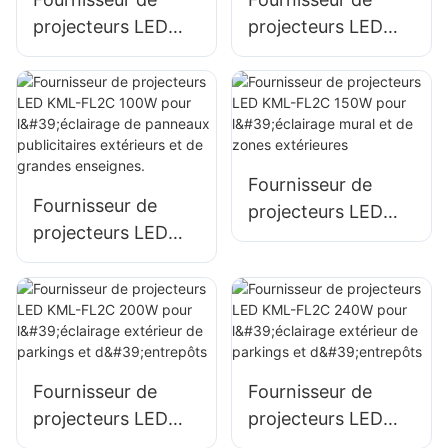
projecteurs LED
projecteurs LED
KML-FL05 200W,
KML-FL2C 50W
éclairage d'urgence
pour l'éclairage
et de sites de
extérieur de
secours en cas de
panneaux
catastrophe
publicitaires et de
Fournisseur de
grandes enseignes.
Fournisseur de
projecteurs LED
projecteurs LED
KML-FL2C 150W
KML-FL2C 100W
pour l'éclairage
pour l'éclairage de
mural et de zones
panneaux
extérieures
publicitaires
extérieurs et de
Fournisseur de
Fournisseur de
grandes enseignes.
projecteurs LED
projecteurs LED
KML-FL2C 200W
KML-FL2C 240W