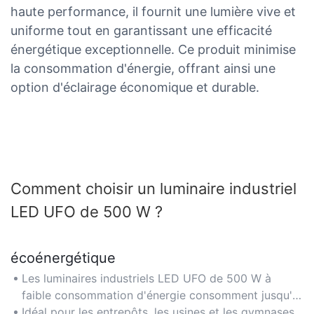
haute performance, il fournit une lumière vive et
uniforme tout en garantissant une efficacité
énergétique exceptionnelle. Ce produit minimise
la consommation d'énergie, offrant ainsi une
option d'éclairage économique et durable.
Comment choisir un luminaire industriel
LED UFO de 500 W ?
écoénergétique
Les luminaires industriels LED UFO de 500 W à
faible consommation d'énergie consomment jusqu'à
50 % d'énergie en moins que les luminaires HID
Idéal pour les entrepôts, les usines et les gymnases