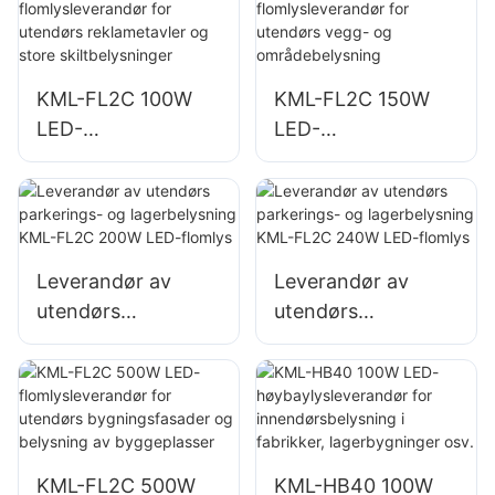
reklametavler og
g på steder
store
skiltbelysninger
KML-FL2C 100W
KML-FL2C 150W
LED-
LED-
flomlysleverandør
flomlysleverandør
for utendørs
for utendørs vegg-
reklametavler og
og
store
områdebelysning
skiltbelysninger
Leverandør av
Leverandør av
utendørs
utendørs
parkerings- og
parkerings- og
lagerbelysning
lagerbelysning
KML-FL2C 200W
KML-FL2C 240W
LED-flomlys
LED-flomlys
KML-FL2C 500W
KML-HB40 100W