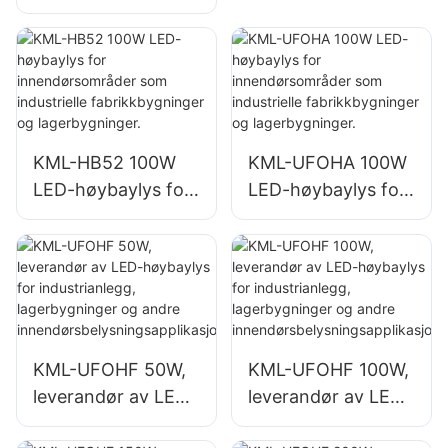
LED industri- og
som
gruvebelysning for
reparasjonsverkste
innendørsområder
der og
som
lagerbygninger.
treningsstudioer og
lagerbygninger.
KML-HB52 100W
KML-UFOHA 100W
LED-høybaylys for
LED-høybaylys for
innendørsområder
innendørsområder
som industrielle
som industrielle
fabrikkbygninger
fabrikkbygninger
og lagerbygninger.
og lagerbygninger.
KML-UFOHF 50W,
KML-UFOHF 100W,
leverandør av LED-
leverandør av LED-
høybaylys for
høybaylys for