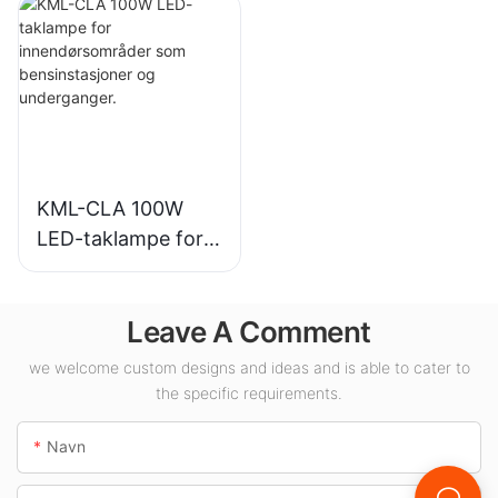
industrianlegg,
innendørsbelysning
lagerbygninger og
i utstillingshaller,
andre
gymsaler osv.
innendørsbelysning
sapplikasjoner.
KML-CLA 100W
LED-taklampe for
innendørsområder
som
Leave A Comment
bensinstasjoner og
underganger.
we welcome custom designs and ideas and is able to cater to
the specific requirements.
Navn