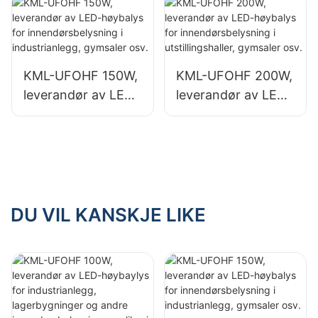
industrianlegg,
industrianlegg,
lagerbygninger og
lagerbygninger og
andre
andre
innendørsbelysning
innendørsbelysning
KML-UFOHF 150W,
KML-UFOHF 200W,
sapplikasjoner.
sapplikasjoner.
leverandør av LED-
leverandør av LED-
høybalys for
høybalys for
innendørsbelysning
innendørsbelysning
i industrianlegg,
i utstillingshaller,
gymsaler osv.
gymsaler osv.
DU VIL KANSKJE LIKE