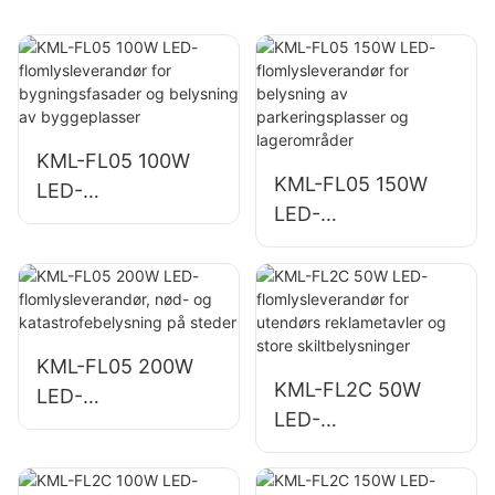
KML-FL05 100W
KML-FL05 150W
LED-
LED-
flomlysleverandør
flomlysleverandør
for
for belysning av
bygningsfasader
parkeringsplasser
og belysning av
og lagerområder
byggeplasser
KML-FL05 200W
KML-FL2C 50W
LED-
LED-
flomlysleverandør,
flomlysleverandør
nød- og
for utendørs
katastrofebelysnin