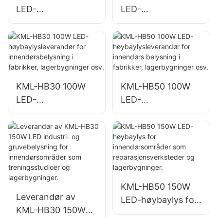
LED-
LED-
flomlysleverandør
høybaylysleverand
for utendørs
ør for
bygningsfasader
innendørsbelysning
og belysning av
i fabrikker,
byggeplasser
lagerbygninger osv.
KML-HB30 100W
KML-HB50 100W
LED-
LED-
høybaylysleverand
høybaylysleverand
ør for
ør for innendørs
innendørsbelysning
belysning i
i fabrikker,
fabrikker,
lagerbygninger osv.
lagerbygninger osv.
KML-HB50 150W
Leverandør av
LED-høybaylys for
KML-HB30 150W
innendørsområder