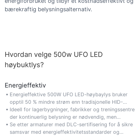
energiforbruket og tilbyr et kostnadseffektivt og
bærekraftig belysningsalternativ.
Hvordan velge 500w UFO LED
høybuktlys?
Energieffektiv
Energieffektive 500W UFO LED-høybaylys bruker
opptil 50 % mindre strøm enn tradisjonelle HID-
armaturer, noe som reduserer langsiktige
Ideell for lagerbygninger, fabrikker og treningssentre
strømkostnader for store rom.
der kontinuerlig belysning er nødvendig, men
energisparing er avgjørende.
Se etter armaturer med DLC-sertifisering for å sikre
samsvar med energieffektivitetsstandarder og
potensielle rabatter fra strømleverandører.