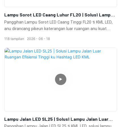
Lampu Sorot LED Caang Luhur FL20 | Solusi Lampu
Sorot LED Luar Ruangan Anu Kuat
Panggihan Lampu Sorot LED Caang Tinggi FL20 ti KML LED,
anu dirancang pikeun katerangan luar ruangan anu kuat
sareng efisiensi énergi maksimal. Kalayan kaluaran lumen
118
tampilan
2026
06
18
anu luhur, desain optik profésional, sareng konstruksi anu
awét, FL20 nyayogikeun kinerja cahaya anu tiasa dipercaya
pikeun stadion, lapangan olahraga, fasilitas industri,
palabuhan, bandara, tempat parkir, sareng daérah luar
ruangan anu lega. Sistem manajemen termal anu canggih
sareng perumahan anu tahan cuaca mastikeun operasi
jangka panjang dina lingkungan anu nungtut bari
ngaminimalkeun biaya perawatan. FL20 mangrupikeun solusi
anu idéal pikeun proyék-proyék anu meryogikeun kacaangan
anu luhur, distribusi cahaya anu seragam, sareng reliabilitas
anu luar biasa.
Lampu Jalan LED SL25 | Solusi Lampu Jalan Luar
Ruangan Efisiensi Tinggi Ku Hashtag LED KML
Panggihan Lampu Jalan LED SL25 ti KML LED, solusi lampu