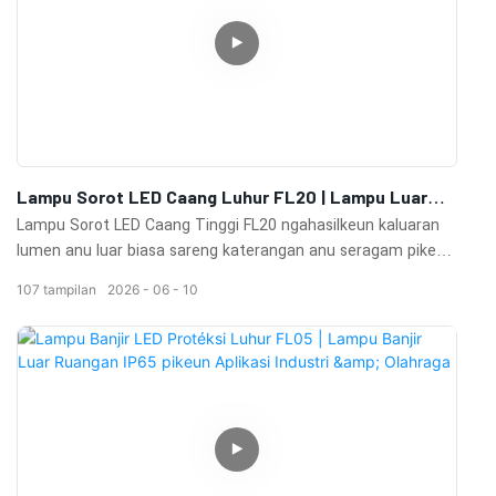
Lampu Sorot LED Caang Luhur FL20 | Lampu Luar
Ruangan Anu Kuat Pikeun Lapangan Olahraga &
Lampu Sorot LED Caang Tinggi FL20 ngahasilkeun kaluaran
Kawasan Industri
lumen anu luar biasa sareng katerangan anu seragam pikeun
tempat olahraga, fasilitas industri, palabuhan, bandara,
107
tampilan
2026
06
10
tempat parkir, sareng aplikasi lampu luar ruangan anu
ageung.