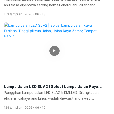
anu tiasa dipercaya sareng hemat énergi anu dirancang
pikeun jalan, jalan raya, jalan raya, tempat parkir, sareng
153
tampilan
2026
06
18
daérah umum di luar ruangan. Kalayan kinerja lumen anu
luhur, konstruksi anu awét, sareng disipasi panas anu saé,
SL25 nganteurkeun lampu anu awét bari ngirangan konsumsi
énergi sareng biaya perawatan. Desain modérenna,
komponén LED kualitas luhur, sareng wadah anu tahan cuaca
mastikeun operasi anu stabil dina rupa-rupa lingkungan luar
ruangan. Idéal pikeun proyék kota, pamekaran komérsial,
sareng pamutahiran lampu infrastruktur. Diajar langkung
seueur ngeunaan Lampu Jalan LED SL25 sareng jelajah solusi
lampu luar ruangan profésional ti KML LED.
Lampu Jalan LED SLA2 | Solusi Lampu Jalan Raya
Efisiensi Tinggi Pikeun Jalan, Jalan Raya & Tempat
Panggihan Lampu Jalan LED SLA2 ti KMLLED. Dilengkepan
Parkir
efisiensi cahaya anu luhur, wadah die-cast anu awét,
sababaraha pilihan watt, sareng kinerja luar ruangan anu
124
tampilan
2026
06
10
tiasa diandelkeun pikeun jalan, jalan raya, tempat parkir,