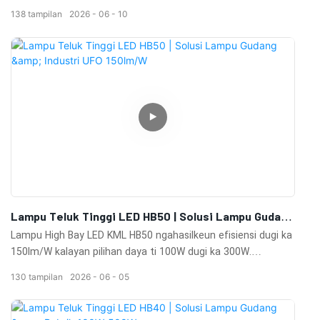
sareng fasilitas industri. Desain awét, disipasi panas anu saé,
138
tampilan
2026
06
10
sareng kinerja anu awét.
Lampu Teluk Tinggi LED HB50 | Solusi Lampu Gudang
& Industri UFO 150lm/W
Lampu High Bay LED KML HB50 ngahasilkeun efisiensi dugi ka
150lm/W kalayan pilihan daya ti 100W dugi ka 300W.
Dilengkepan panyalindungan IP65, dimming 0-10V,
130
tampilan
2026
06
05
kompatibilitas sénsor, sababaraha sudut pancaran, sareng
umur 100.000 jam pikeun gudang, pabrik, bengkel, sareng
fasilitas komérsial.