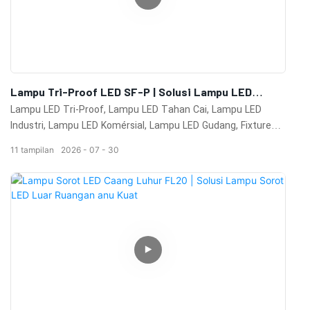
Lampu Tri-Proof LED SF-P | Solusi Lampu LED
Industri Tahan Cai IP65 Pikeun Gudang & Gedong
Lampu LED Tri-Proof, Lampu LED Tahan Cai, Lampu LED
Komérsial
Industri, Lampu LED Komérsial, Lampu LED Gudang, Fixture
LED IP65, Lampu Batten LED, Lampu LED Tahan Debu, Lampu
11
tampilan
2026
07
30
Tahan Uap, Lampu Pabrik, Lampu Bengkel, Lampu
Panyimpenan Tiis, Lampu LED Efisiensi Tinggi, Fixture LED
Hemat Énergi, Produsen Lampu Industri, Solusi Lampu
Komérsial, Lampu Linear LED, Lampu LED KML, Lampu LED
OEM, Produsen Lampu LED Cina