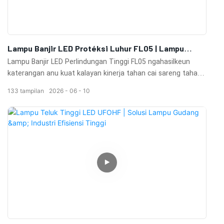
Lampu Banjir LED Protéksi Luhur FL05 | Lampu
Banjir Luar Ruangan IP65 Pikeun Aplikasi Industri &
Lampu Banjir LED Perlindungan Tinggi FL05 ngahasilkeun
Olahraga
katerangan anu kuat kalayan kinerja tahan cai sareng tahan
lebu anu unggul. Ideal pikeun lapangan olahraga, fasilitas
133
tampilan
2026
06
10
industri, palabuhan, bandara, tempat parkir, sareng proyék
pencahayaan luar ruangan anu ageung.