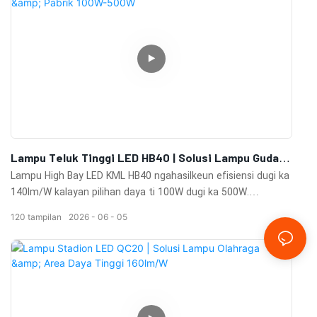
Lampu Teluk Tinggi LED HB40 | Solusi Lampu Gudang
& Pabrik 100W-500W
Lampu High Bay LED KML HB40 ngahasilkeun efisiensi dugi ka
140lm/W kalayan pilihan daya ti 100W dugi ka 500W.
Dilengkepan panyalindungan IP65, dimming 0-10V, sénsor
120
tampilan
2026
06
05
gerak, sababaraha sudut pancaran, sareng umur 100.000 jam
pikeun gudang, pabrik, sareng fasilitas industri.