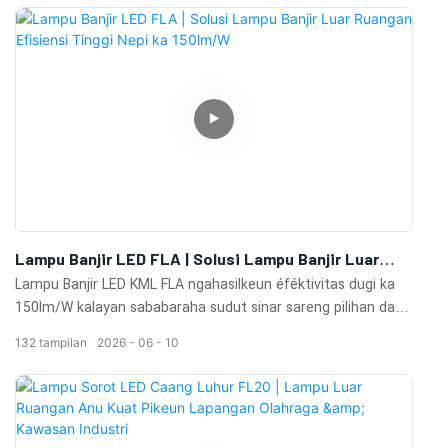
sareng proyék pencahayaan kota.
Lampu Banjir LED FLA | Solusi Lampu Banjir Luar
Ruangan Efisiensi Tinggi Nepi Ka 150lm/W
Lampu Banjir LED KML FLA ngahasilkeun éféktivitas dugi ka
150lm/W kalayan sababaraha sudut sinar sareng pilihan daya
ti 50W dugi ka 400W. Dirancang pikeun aplikasi luar ruangan
132
tampilan
2026
06
10
kalebet tempat parkir, stadion, fasad gedong, papan reklame,
taman, sareng proyék lampu komérsial.