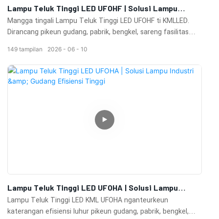
Lampu Teluk Tinggi LED UFOHF | Solusi Lampu
Gudang & Industri Efisiensi Tinggi
Mangga tingali Lampu Teluk Tinggi LED UFOHF ti KMLLED.
Dirancang pikeun gudang, pabrik, bengkel, sareng fasilitas
komérsial, lampu ieu ngahasilkeun kacaangan anu luhur,
149
tampilan
2026
06
10
efisiensi énergi, disipasi panas anu saé, sareng kinerja anu
awét.
Lampu Teluk Tinggi LED UFOHA | Solusi Lampu
Industri & Gudang Efisiensi Tinggi
Lampu Teluk Tinggi LED KML UFOHA nganteurkeun
katerangan efisiensi luhur pikeun gudang, pabrik, bengkel,