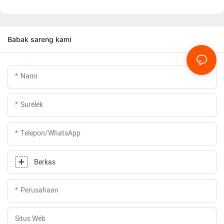
lampu jero ruangan anu sanésna.
Babak sareng kami
Nami
Surélék
Telepon/whatsApp
Berkas
Perusahaan
Situs Wéb